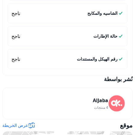
ناجح
الشاسيه والمكابح
ناجح
حالة الإطارات
ناجح
رقم الهيكل والمستندات
نُشر بواسطة
AlJaba
4
منتجات
موقع
عرض الخريطة