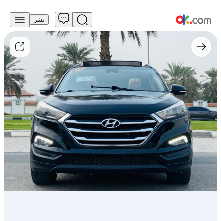
نشر
33,000
درهم
للبيع
Hyundai
Tucson
2016
1.6L
T-
GDI
Premium
MHEV
AWD
Petrol
Auto
AWD
مستعمل