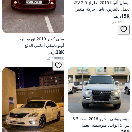
نيسان ألتيما 2015، طراز 2.5 SV،
تعمل بالبنزين، ناقل حركة متغير
15K
مستمر (CVT)، دفع أمامي
درهم
160000 كم
ميني كوبر 2019 توربو بنزين
أوتوماتيكي أمامي الدفع
28K
درهم
100000 كم
ميتسوبيشي باجرو 2016 سعة 3.5
لتر، 5 أبواب، متوسطة، تعمل
بالبنزين، أوتوماتيكية، دفع رباعي