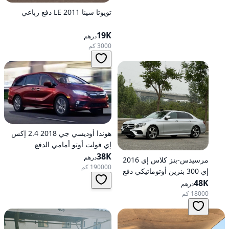
تويوتا سينا 2011 LE دفع رباعي
19K
درهم
3000 كم
هوندا أوديسي جي 2018 2.4 إكس
إي فولت أوتو أمامي الدفع
38K
درهم
مرسيدس-بنز كلاس إي 2016
190000 كم
إي 300 بنزين أوتوماتيكي دفع
48K
خلفي
درهم
18000 كم