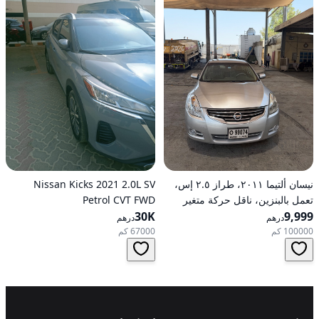
نيسان ألتيما ٢٠١١، طراز ٢.٥ إس،
Nissan Kicks 2021 2.0L SV
تعمل بالبنزين، ناقل حركة متغير
Petrol CVT FWD
9,999
مستمر (CVT)، دفع أمامي
30K
درهم
درهم
100000 كم
67000 كم