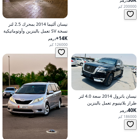
30K
درهم
200000 كم
نيسان ألتيما 2014 بمحرك 2.5 لتر
نسخة SV تعمل بالبنزين وأوتوماتيكية
14K+
للدفع الأمامي
درهم
126000 كم
نيسان باترول 2014 سعة 4.0 لتر
طراز بلاتينيوم تعمل بالبنزين
40K
أوتوماتيكية بدفع كلي
درهم
186000 كم