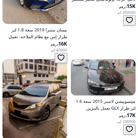
(CVT)، دفع أمامي
15K
درهم
200000 كم
نيسان سنترا 2019 سعة 1.8 لتر
طراز إس مع نظام الملاحة، تعمل
16K
بالبنزين، ناقل حركة أوتوماتيكي، دفع
درهم
أمامي
80000 كم
ميتسوبيشي لانسر 2015 سعة 1.6
لتر طراز GLX يعمل بالبنزين
17K
وأوتوماتيكي بدفع أمامي
درهم
208000 كم