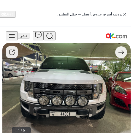
‏دردشة أسرع، عروض أفضل — حمّل التطبيق
نشر
70,000
درهم
للبيع
Ford
F-
150
Raptor
2012
SVT
Petrol
Auto
AWD
مستعمل
1
/
6