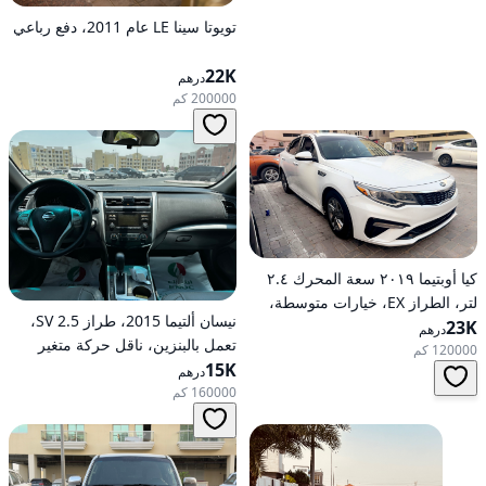
تويوتا سينا LE عام 2011، دفع رباعي
22K
درهم
200000 كم
كيا أوبتيما ٢٠١٩ سعة المحرك ٢.٤
لتر، الطراز EX، خيارات متوسطة،
نيسان ألتيما 2015، طراز 2.5 SV،
23K
تعمل بالبنزين، أوتوماتيكية، دفع
درهم
تعمل بالبنزين، ناقل حركة متغير
أمامي
120000 كم
15K
مستمر (CVT)، دفع أمامي
درهم
160000 كم