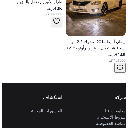
طراز بلاتينيوم تعمل بالبنزين
40K
أوتوماتيكية بدفع كلي
درهم
186000 كم
نيسان ألتيما 2014 بمحرك 2.5 لتر
نسخة SV تعمل بالبنزين وأوتوماتيكية
14K+
للدفع الأمامي
درهم
126000 كم
شركة
استكشاف
معلومات عنا
المنشورات المحلية
شروط الاستخدام
سياسة الخصوصية