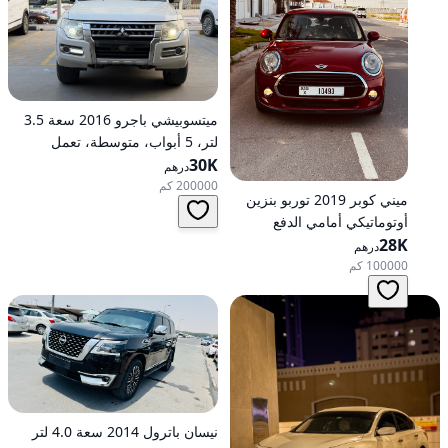
ميتسوبيشي باجرو 2016 سعة 3.5
لتر، 5 أبواب، متوسطة، تعمل
30K
بالبنزين، أوتوماتيكية، دفع رباعي
درهم
200000 كم
ميني كوبر 2019 توربو بنزين
أوتوماتيكي أمامي الدفع
28K
درهم
100000 كم
نيسان باترول 2014 سعة 4.0 لتر