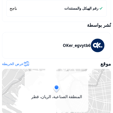
ناجح
رقم الهيكل والمستندات
نُشر بواسطة
OKer_egvytb6
موقع
عرض الخريطة
المنطقة الصناعية، الريان، قطر