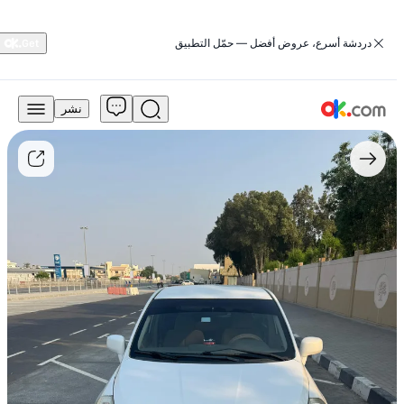
‏دردشة أسرع، عروض أفضل — حمّل التطبيق
نشر
مجاني
للبيع
1.8
سيدان
بنزين
أوتوماتيك
أمامي
2011
تيدا
نيسان
مستعمل