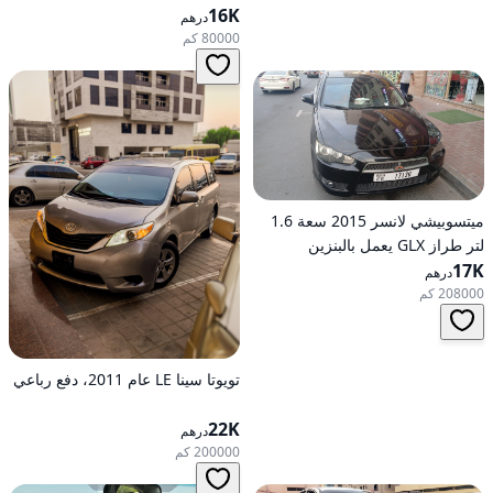
16K
بالبنزين، ناقل حركة أوتوماتيكي، دفع
درهم
أمامي
80000 كم
ميتسوبيشي لانسر 2015 سعة 1.6
لتر طراز GLX يعمل بالبنزين
17K
وأوتوماتيكي بدفع أمامي
درهم
208000 كم
تويوتا سينا LE عام 2011، دفع رباعي
22K
درهم
200000 كم