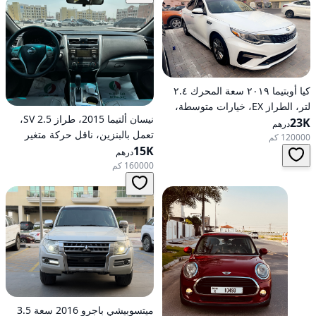
كيا أوبتيما ٢٠١٩ سعة المحرك ٢.٤
لتر، الطراز EX، خيارات متوسطة،
نيسان ألتيما 2015، طراز 2.5 SV،
23K
تعمل بالبنزين، أوتوماتيكية، دفع
درهم
تعمل بالبنزين، ناقل حركة متغير
أمامي
120000 كم
15K
مستمر (CVT)، دفع أمامي
درهم
160000 كم
ميتسوبيشي باجرو 2016 سعة 3.5