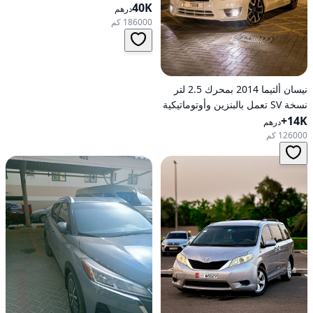
40K
أوتوماتيكية بدفع كلي
درهم
186000 كم
نيسان ألتيما 2014 بمحرك 2.5 لتر
نسخة SV تعمل بالبنزين وأوتوماتيكية
14K+
للدفع الأمامي
درهم
126000 كم