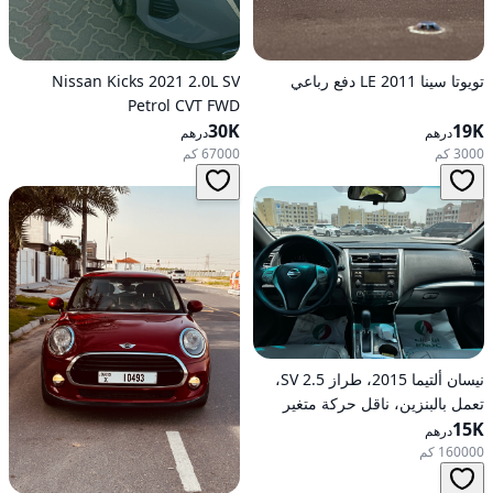
تويوتا سينا 2011 LE دفع رباعي
Nissan Kicks 2021 2.0L SV
Petrol CVT FWD
30K
19K
درهم
درهم
3000 كم
67000 كم
نيسان ألتيما 2015، طراز 2.5 SV،
تعمل بالبنزين، ناقل حركة متغير
15K
مستمر (CVT)، دفع أمامي
درهم
160000 كم