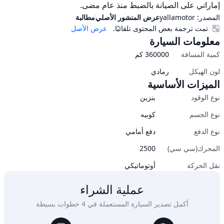
إماراتي على الصيانة بالضبط منذ عام مضى.
المصدر:
yallamotor
عرض المنشور الأصلي
مطالبة
تمت ترجمة بعض المحتوى تلقائيًا.
عرض الأصل
معلومات السيارة
كمية المسافة
360000
كم
لون الهيكل
رمادي
الميزات الأساسية
نوع الوقود
بنزين
نوع الجسم
كوبيه
نوع الدفع
دفع أمامي
المحرك(سي سي)
2500
نقل الحركة
أوتوماتيكي
عملية الشراء
أكمل تصدير السيارة المستعملة في 4 خطوات بسيطة