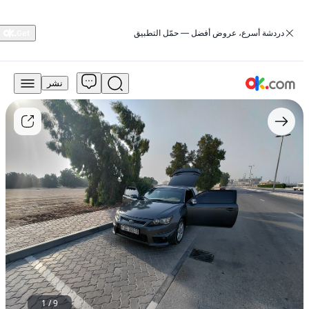
‏دردشة أسرع، عروض أفضل — حمّل التطبيق
نشر
13,500
درهم
للبيع
تويوتا
زيلاس
2011
سعة
2.5
لتر،
بنزين
رياضي
أوتوماتيكي
دفع
أمامي
مستعمل
1
/
9