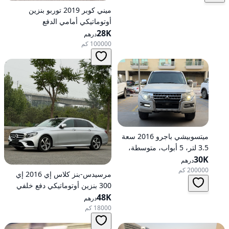
ميني كوبر 2019 توربو بنزين
أوتوماتيكي أمامي الدفع
28K
درهم
100000 كم
ميتسوبيشي باجرو 2016 سعة
3.5 لتر، 5 أبواب، متوسطة،
30K
تعمل بالبنزين، أوتوماتيكية، دفع
درهم
رباعي
200000 كم
مرسيدس-بنز كلاس إي 2016 إي
300 بنزين أوتوماتيكي دفع خلفي
48K
درهم
18000 كم