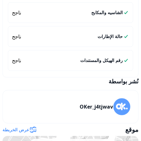
ناجح
الشاسيه والمكابح
ناجح
حالة الإطارات
ناجح
رقم الهيكل والمستندات
نُشر بواسطة
OKer_j4tjwav
موقع
عرض الخريطة