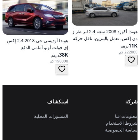
هوندا أكورد 2008 سعة 2.4 لتر طراز
دي إكس، تعمل بالبنزين، ناقل حركة
هوندا أوديسي جي 2018 2.4 إكس
11K
أوتوماتيكي، دفع أمامي
درهم
إي فولت أوتو أمامي الدفع
222000 كم
38K
درهم
190000 كم
شركة
استكشاف
معلومات عنا
المنشورات المحلية
شروط الاستخدام
سياسة الخصوصية