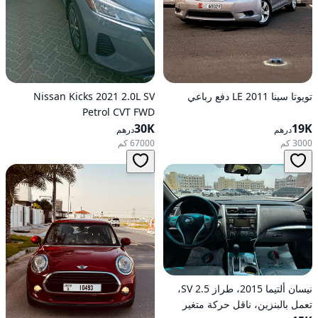
تويوتا سينا 2011 LE دفع رباعي
Nissan Kicks 2021 2.0L SV
Petrol CVT FWD
30K
19K
درهم
درهم
3000 كم
67000 كم
نيسان ألتيما 2015، طراز 2.5 SV،
تعمل بالبنزين، ناقل حركة متغير