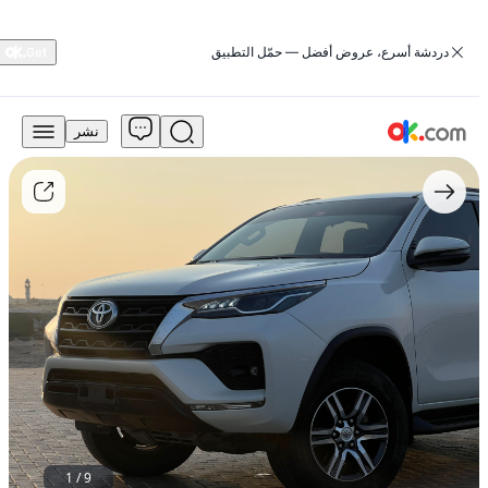
‏دردشة أسرع، عروض أفضل — حمّل التطبيق
نشر
105,000
درهم
للبيع
تويوتا
فورتشنر
2021
مستعمل
1
/
9