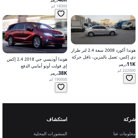
درهم
18000 كم
هوندا أكورد 2008 سعة 2.4 لتر طراز
دي إكس، تعمل بالبنزين، ناقل حركة
هوندا أوديسي جي 2018 2.4 إكس
11K
أوتوماتيكي، دفع أمامي
درهم
إي فولت أوتو أمامي الدفع
222000 كم
38K
درهم
190000 كم
شركة
استكشاف
معلومات عنا
المنشورات المحلية