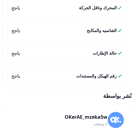
ناجح
المحرك وناقل الحركة
ناجح
الشاسيه والمكابح
ناجح
حالة الإطارات
ناجح
رقم الهيكل والمستندات
نُشر بواسطة
OKerAE_mzeka5w
2
منتجات