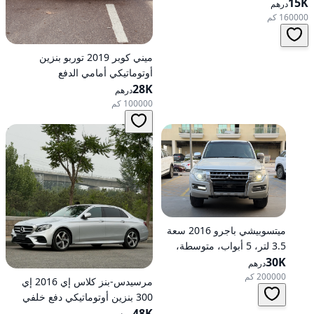
15K
مستمر (CVT)، دفع أمامي
درهم
160000 كم
ميني كوبر 2019 توربو بنزين
أوتوماتيكي أمامي الدفع
28K
درهم
100000 كم
ميتسوبيشي باجرو 2016 سعة
3.5 لتر، 5 أبواب، متوسطة،
30K
تعمل بالبنزين، أوتوماتيكية، دفع
درهم
رباعي
200000 كم
مرسيدس-بنز كلاس إي 2016 إي
300 بنزين أوتوماتيكي دفع خلفي
48K