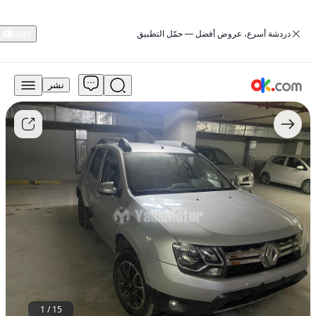
‏دردشة أسرع، عروض أفضل — حمّل التطبيق
نشر
25,000
درهم
للبيع
رينو
داستر
2017
إس
إي
4×4
بنزين
أوتوماتيكي
بدفعٍ
كليٍّ
على
العجلات
مستعمل
1
/
15