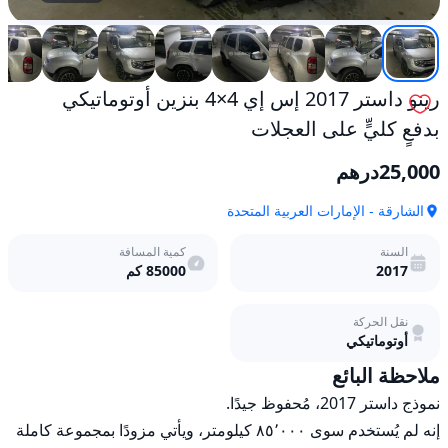
رينو داستر 2017 إس إي 4×4 بنزين أوتوماتيكي
بدفعٍ كليٍّ على العجلات
25,000
درهم
الشارقة - الإمارات العربية المتحدة
السنة
كمية المسافة
2017
85000
كم
نقل الحركة
أوتوماتيكي
ملاحظة البائع
إنه لم يُستخدم سوى ٨٥٬٠٠٠ كيلومتر، ويأتي مزودًا بمجموعة كاملة 