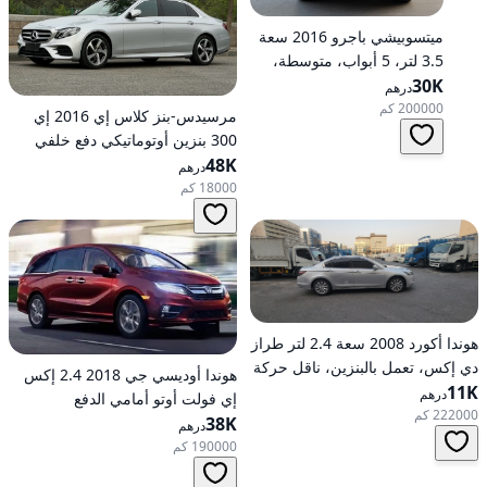
ميتسوبيشي باجرو 2016 سعة
3.5 لتر، 5 أبواب، متوسطة،
30K
تعمل بالبنزين، أوتوماتيكية، دفع
درهم
رباعي
200000 كم
مرسيدس-بنز كلاس إي 2016 إي
300 بنزين أوتوماتيكي دفع خلفي
48K
درهم
18000 كم
هوندا أكورد 2008 سعة 2.4 لتر طراز
دي إكس، تعمل بالبنزين، ناقل حركة
هوندا أوديسي جي 2018 2.4 إكس
11K
أوتوماتيكي، دفع أمامي
درهم
إي فولت أوتو أمامي الدفع
222000 كم
38K
درهم
190000 كم