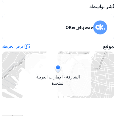
نُشر بواسطة
OKer_j4tjwav
موقع
عرض الخريطة
الشارقة - الإمارات العربية
المتحدة