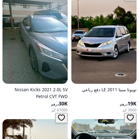
تويوتا سينا 2011 LE دفع رباعي
Nissan Kicks 2021 2.0L SV
Petrol CVT FWD
30K
19K
درهم
درهم
3000 كم
67000 كم