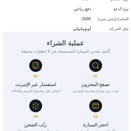
نوع الدفع
دفع رباعي
المحرك(سي سي)
2000
نقل الحركة
أوتوماتيكي
عملية الشراء
أكمل تصدير السيارة المستعملة في 4 خطوات بسيطة
02
01
تصفح المخزون
استفسار عبر الإنترنت
ابحث عن سيارة مناسبة للتصدير.
احصل على تفاصيل السعر والحالة.
04
03
احجز السيارة
رتّب الشحن