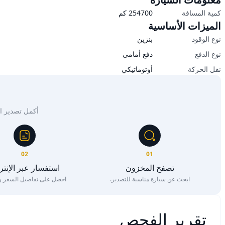
كمية المسافة
254700
كم
الميزات الأساسية
نوع الوقود
بنزين
نوع الدفع
دفع أمامي
نقل الحركة
أوتوماتيكي
أكمل تصدير السيار
02
01
تصفح المخزون
استفسار عبر الإنت
ابحث عن سيارة مناسبة للتصدير.
احصل على تفاصيل السعر وا
تقرير الفحص