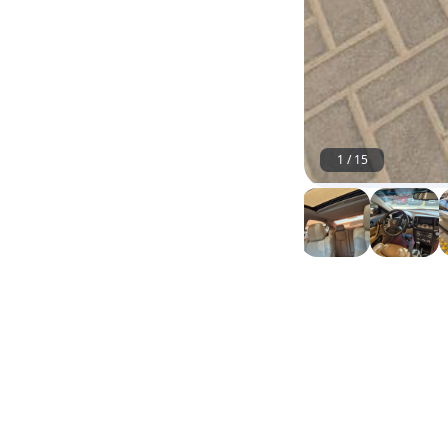
1
/
15