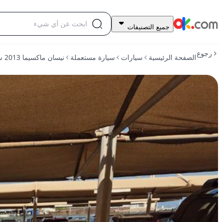
15,000
جميع التصنيفات
درهم
للبيع
رجوع
الصفحة الرئيسية
سيارات
سيارة مستعملة
نيسان ماكسيما 2013 سعة 3.5 لتر، طراز SR، تعمل بالبنزين، أوتوماتيكية، دفع أمامي
نيسان
ماكسيما
2013
سعة
3.5
لتر،
طراز
SR،
تعمل
بالبنزين،
أوتوماتيكية،
دفع
أمامي
مستعمل