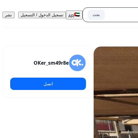
بحث
تسجيل الدخول / التسجيل
نشر
AR
OKer_sm49r8e
اتصل