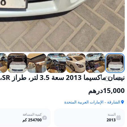
نيسان ماكسيما 2013 سعة 3.5 لتر، طراز SR، تعمل بالبنزين، أوتوماتيكية، دفع أمامي
15,000
درهم
الشارقة - الإمارات العربية المتحدة
السنة
كمية المسافة
2013
254700
كم