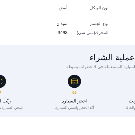
لون الهيكل
أبيض
نوع الجسم
سيدان
المحرك(سي سي)
3498
عملية الشراء
ة المستعملة في 4 خطوات بسيطة
4
03
رنت
احجز السيارة
رتّب 
لحالة.
أكد الحجز واضمن السيارة.
اشحن السيارة مع 