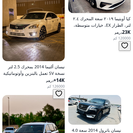
كيا أوبتيما ٢٠١٩ سعة المحرك ٢.٤
لتر، الطراز EX، خيارات متوسطة،
23K
تعمل بالبنزين، أوتوماتيكية، دفع
درهم
أمامي
120000 كم
نيسان ألتيما 2014 بمحرك 2.5 لتر
نسخة SV تعمل بالبنزين وأوتوماتيكية
14K+
للدفع الأمامي
درهم
126000 كم
نيسان باترول 2014 سعة 4.0