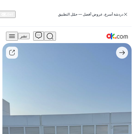
‏دردشة أسرع، عروض أفضل — حمّل التطبيق
نشر
140,000
درهم
للبيع
مرسيدس-
بنز
فئة
كلا
2023
كلا
250
4ماتيك
بنزين
أوتوماتيكي
دفعٌ
كليٌّ
للعجلات