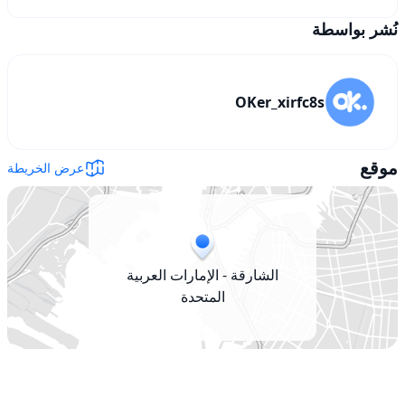
نُشر بواسطة
OKer_xirfc8s
موقع
عرض الخريطة
الشارقة - الإمارات العربية
المتحدة