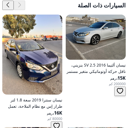
السيارات ذات الصلة
نيسان ألتيما 2016 2.5 SV بنزيني،
ناقل حركة أوتوماتيكي متغير مستمر
(CVT)، دفع أمامي
15K
درهم
200000 كم
نيسان سنترا 2019 سعة 1.8 لتر
طراز إس مع نظام الملاحة، تعمل
16K
بالبنزين، ناقل حركة أوتوماتيكي، دفع
درهم
أمامي
80000 كم