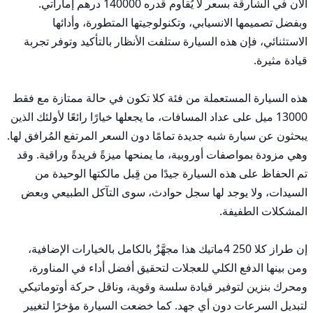
الآن في الشارقة بسعر لا يُقاوم قدره 140000 درهم إماراتي. 
وبفضل تصميمها الانسيابي، وتكنولوجيتها المتطورة، وأدائها 
الاستثنائي، فإن هذه السيارة ستلفت الأنظار بالتأكيد وتوفر تجربة 
هذه السيارة المستعملة من فئة كلا تكون في حالة ممتازة مع فقط 
13000 ميل على عداد المسافات، ما يجعلها خيارًا رائعًا لأولئك الذين 
يبحثون عن سيارة شبه جديدة تمامًا دون السعر المرتفع المُرافق لها. 
وهي مزودة بمواصفات أوروبية، ما يمنحها ميزةً فريدةً وراقية. وقد 
تم الحفاظ على هذه السيارة جيدًا من قِبل مالكتها الوحيدة من 
السيدات، ولا يوجد لها سجل حوادث، سوى التآكل الطبيعي وبعض 
إن طراز كلا 250 4ماتيك هذا مجهَّزٌ بالكامل بالخيارات الإضافية، 
ومن بينها الدفع الكلي للعجلات لتحقيق أفضل أداء في المناورة، 
ومحرك بنزين لتوفير قيادة سلسة وقوية، وناقل حركة أوتوماتيكي 
لتبديل السرعات دون أي جهد. كما خضعت السيارة مؤخرًا لتغيير 