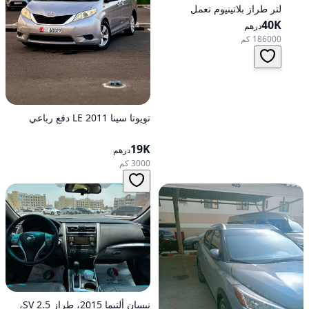
لتر طراز بلاتينيوم تعمل
40K
بالبنزين أوتوماتيكية بدفع كلي
درهم
186000 كم
تويوتا سينا 2011 LE دفع رباعي
19K
درهم
3000 كم
نيسان ألتيما 2015، طراز 2.5 SV،