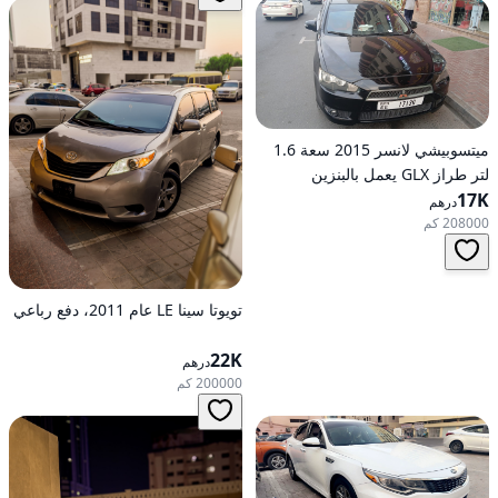
ميتسوبيشي لانسر 2015 سعة 1.6
لتر طراز GLX يعمل بالبنزين
17K
وأوتوماتيكي بدفع أمامي
درهم
208000 كم
تويوتا سينا LE عام 2011، دفع رباعي
22K
درهم
200000 كم