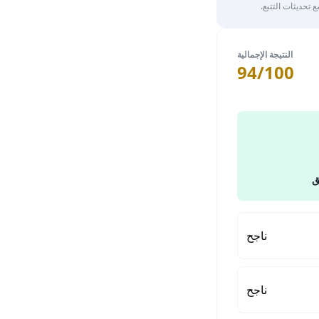
تحديثات التتبع.
النتيجة الإجمالية
94/100
ق
ناجح
ناجح