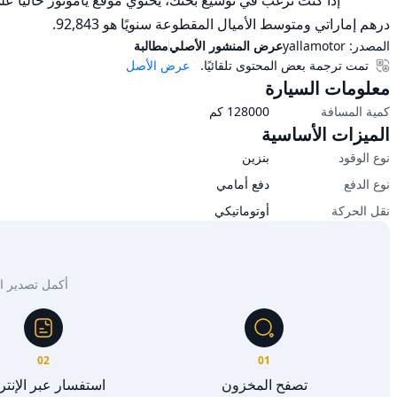
درهم إماراتي ومتوسط الأميال المقطوعة سنويًا هو 92,843.
المصدر:
yallamotor
عرض المنشور الأصلي
مطالبة
تمت ترجمة بعض المحتوى تلقائيًا.
عرض الأصل
معلومات السيارة
كمية المسافة
128000
كم
الميزات الأساسية
نوع الوقود
بنزين
نوع الدفع
دفع أمامي
نقل الحركة
أوتوماتيكي
أكمل تصدير السيار
02
01
تصفح المخزون
استفسار عبر الإنت