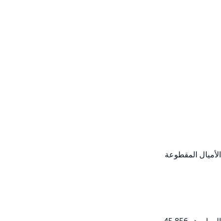
                  في الشارقة، لدينا حاليًا 10 سيارات كيا سبورتاج 2020 مستعملة للبيع. متوسط السعر المعلن هو 42,350 درهم إماراتي ومتوسط الأميال المقطوعة 