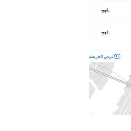
ناجح
ناجح
عرض الخريطة