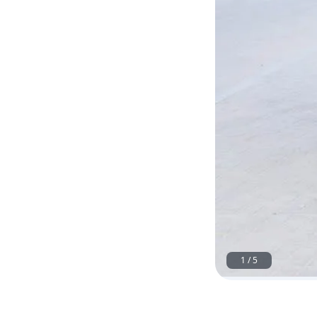
1
/
5