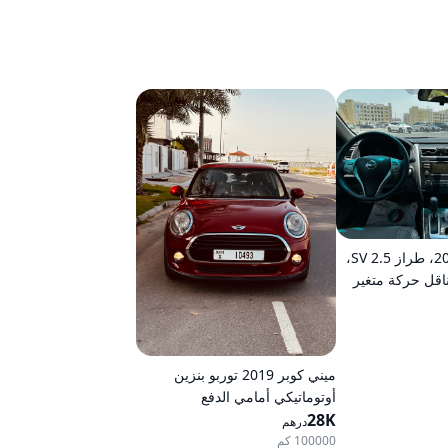
نيسان ألتيما 2015، طراز 2.5 SV،
ناقل حركة متغير
ميني كوبر 2019 توربو بنزين
أوتوماتيكي أمامي الدفع
28K
درهم
100000 كم