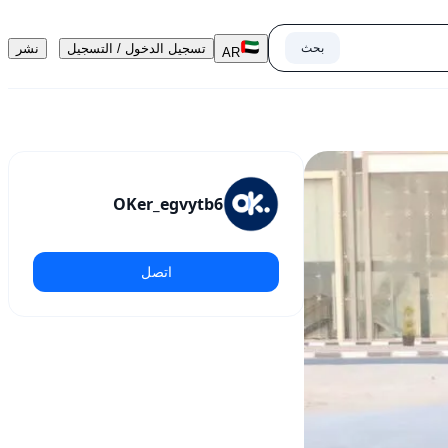
بحث
تسجيل الدخول / التسجيل
نشر
AR
OKer_egvytb6
اتصل