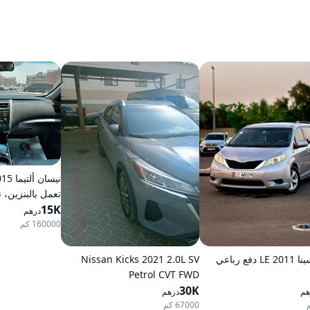
تعمل بالبنزين، 
15K
مستمر (CVT)، دفع أمامي
درهم
160000 كم
 دفع رباعي
Nissan Kicks 2021 2.0L SV
Petrol CVT FWD
30K
هم
درهم
67000 كم