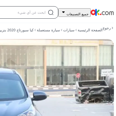
33,000
جميع التصنيفات
درهم
للبيع
رجوع
الصفحة الرئيسية
سيارات
سيارة مستعملة
كيا سبورتاج 2020 بنزين أوتوماتيك أمامي 1.6T LX أمامي
كيا
سبورتاج
2020
بنزين
أوتوماتيك
أمامي
1.6T
LX
أمامي
مستعمل