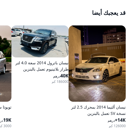
قد يعجبك أيضا
نيسان باترول 2014 سعة 4.0 لتر
طراز بلاتينيوم تعمل بالبنزين
40K
أوتوماتيكية بدفع كلي
درهم
186000 كم
نيسان ألتيما 2014 بمحرك 2.5 لتر
تويوتا سينا 2011 LE
نسخة SV تعمل بالبنزين
14K+
وأوتوماتيكية للدفع الأمامي
19K
درهم
در
126000 كم
3000 كم