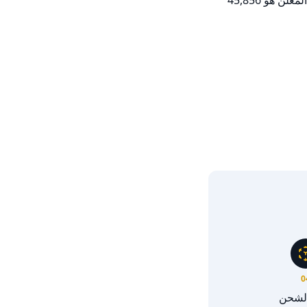
              إذا كنت ترغب في توسيع بحثك، يحتوي موقع ياموتور حاليًا على 39 سيارة كيا سبورتاج 2020 مستعملة في الإمارات. متوسط السعر المعلن هو 45,856 
0
الشحن