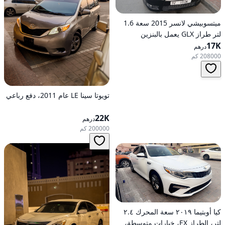
ميتسوبيشي لانسر 2015 سعة 1.6
لتر طراز GLX يعمل بالبنزين
17K
وأوتوماتيكي بدفع أمامي
درهم
208000 كم
تويوتا سينا LE عام 2011، دفع رباعي
22K
درهم
200000 كم
كيا أوبتيما ٢٠١٩ سعة المحرك ٢.٤
لتر، الطراز EX، خيارات متوسطة،