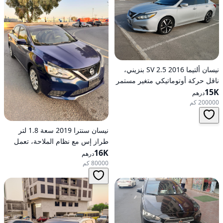
نيسان ألتيما 2016 2.5 SV بنزيني،
ناقل حركة أوتوماتيكي متغير مستمر
(CVT)، دفع أمامي
15K
درهم
200000 كم
نيسان سنترا 2019 سعة 1.8 لتر
طراز إس مع نظام الملاحة، تعمل
16K
بالبنزين، ناقل حركة أوتوماتيكي، دفع
درهم
أمامي
80000 كم