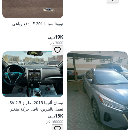
تويوتا سينا 2011 LE دفع رباعي
19K
درهم
3000 كم
نيسان ألتيما 2015، طراز 2.5 SV،
تعمل بالبنزين، ناقل حركة متغير
15K
مستمر (CVT)، دفع أمامي
درهم
160000 كم