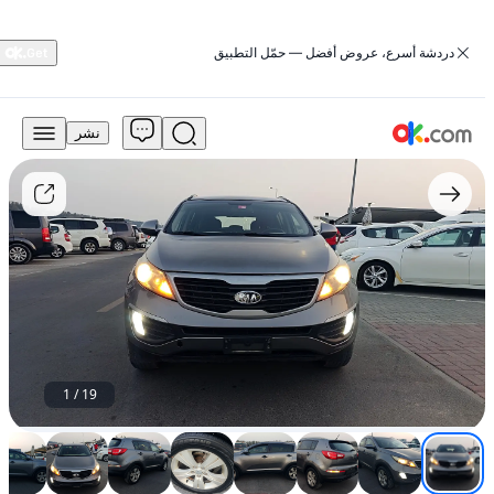
‏دردشة أسرع، عروض أفضل — حمّل التطبيق
نشر
14,999
درهم
للبيع
كيا
سبورتاج
2012
سعة
2.0
لتر
MPI
EX
دفع
1
/
19
أمامي
بنزين
أوتوماتيكي
دفع