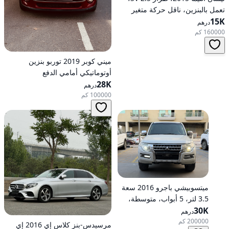
تعمل بالبنزين، ناقل حركة متغير
15K
مستمر (CVT)، دفع أمامي
درهم
160000 كم
ميني كوبر 2019 توربو بنزين
أوتوماتيكي أمامي الدفع
28K
درهم
100000 كم
ميتسوبيشي باجرو 2016 سعة
3.5 لتر، 5 أبواب، متوسطة،
30K
تعمل بالبنزين، أوتوماتيكية، دفع
درهم
رباعي
200000 كم
مرسيدس-بنز كلاس إي 2016 إي