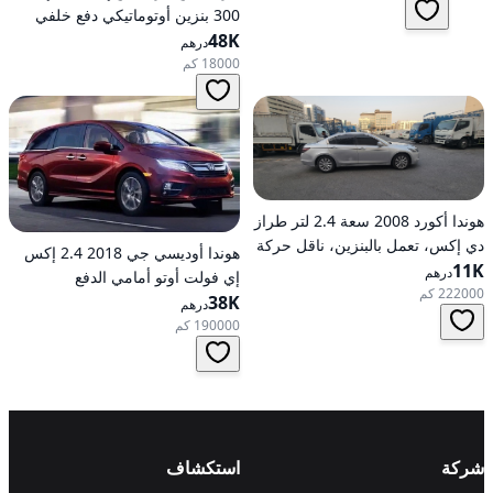
300 بنزين أوتوماتيكي دفع خلفي
48K
درهم
18000 كم
هوندا أكورد 2008 سعة 2.4 لتر طراز
دي إكس، تعمل بالبنزين، ناقل حركة
هوندا أوديسي جي 2018 2.4 إكس
11K
أوتوماتيكي، دفع أمامي
درهم
إي فولت أوتو أمامي الدفع
222000 كم
38K
درهم
190000 كم
شركة
استكشاف