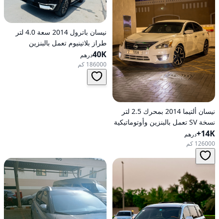
نيسان باترول 2014 سعة 4.0 لتر
طراز بلاتينيوم تعمل بالبنزين
40K
أوتوماتيكية بدفع كلي
درهم
186000 كم
نيسان ألتيما 2014 بمحرك 2.5 لتر
نسخة SV تعمل بالبنزين وأوتوماتيكية
14K+
للدفع الأمامي
درهم
126000 كم