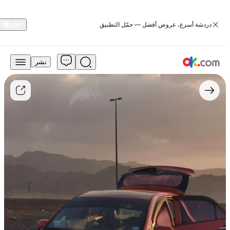
‏دردشة أسرع، عروض أفضل — حمّل التطبيق
نشر
9,900
درهم
للبيع
كيا
بيكانتو
2013
LX
بنزين
يدوي
الدفع
الأمامي
مستعمل