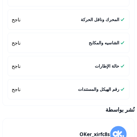
ناجح
المحرك وناقل الحركة
ناجح
الشاسيه والمكابح
ناجح
حالة الإطارات
ناجح
رقم الهيكل والمستندات
نُشر بواسطة
OKer_xirfc8s