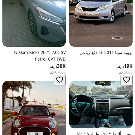
تويوتا سينا 2011 LE دفع رباعي
Nissan Kicks 2021 2.0L SV
Petrol CVT FWD
30K
19K
درهم
درهم
3000 كم
67000 كم
نيسان ألتيما 2015، طراز 2.5 SV،