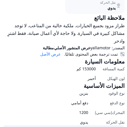
نقل الحركة
يدوي
ملاحظة البائع
طراز مزود بجميع الخيارات. ملكية خالية من المتاعب. لا توجد 
مشاكل كبيرة في السيارة. ولا حاجة لأي أعمال صيانة، فقط اشترِ 
وادحر
المصدر:
yallamotor
عرض المنشور الأصلي
مطالبة
تمت ترجمة بعض المحتوى تلقائيًا.
عرض الأصل
معلومات السيارة
كمية المسافة
153000
كم
لون الهيكل
أحمر
الميزات الأساسية
نوع الوقود
بنزين
نوع الدفع
دفع أمامي
المحرك(سي سي)
1200
نقل الحركة
يدوي