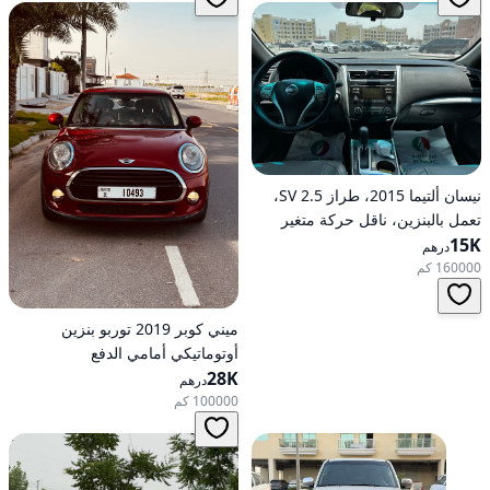
نيسان ألتيما 2015، طراز 2.5 SV،
تعمل بالبنزين، ناقل حركة متغير
15K
مستمر (CVT)، دفع أمامي
درهم
160000 كم
ميني كوبر 2019 توربو بنزين
أوتوماتيكي أمامي الدفع
28K
درهم
100000 كم