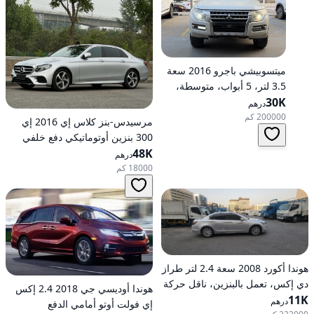
ميتسوبيشي باجرو 2016 سعة
3.5 لتر، 5 أبواب، متوسطة،
30K
تعمل بالبنزين، أوتوماتيكية، دفع
درهم
رباعي
200000 كم
مرسيدس-بنز كلاس إي 2016 إي
300 بنزين أوتوماتيكي دفع خلفي
48K
درهم
18000 كم
هوندا أكورد 2008 سعة 2.4 لتر طراز
دي إكس، تعمل بالبنزين، ناقل حركة
هوندا أوديسي جي 2018 2.4 إكس
11K
أوتوماتيكي، دفع أمامي
درهم
إي فولت أوتو أمامي الدفع