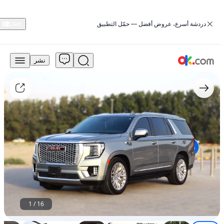
‏دردشة أسرع، عروض أفضل — حمّل التطبيق
نشر
215,000
درهم
للبيع
GMC
يوكون
2023
سعة
5.3
لتر،
طراز
SLE،
دفع
خلفي
تلقائي،
1
/
16
يعمل
بالبنزين