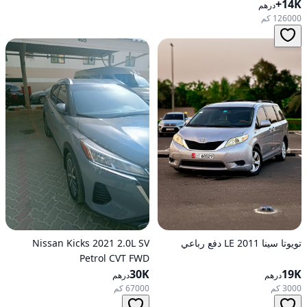
14K+
للدفع الأمامي
درهم
126000 كم
تويوتا سينا 2011 LE دفع رباعي
Nissan Kicks 2021 2.0L SV
Petrol CVT FWD
30K
19K
درهم
درهم
3000 كم
67000 كم