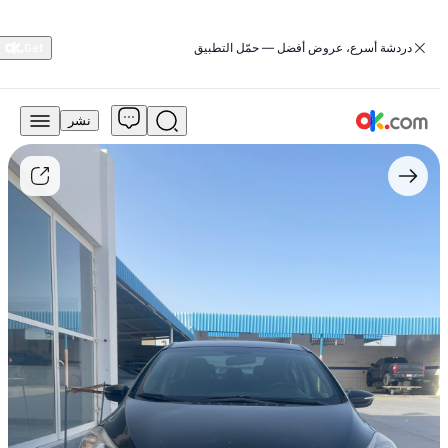
‏دردشة أسرع، عروض أفضل — حمّل التطبيق
نشر
15,500
درهم
للبيع
كيا
فورتي
2015
غدي
مستعمل