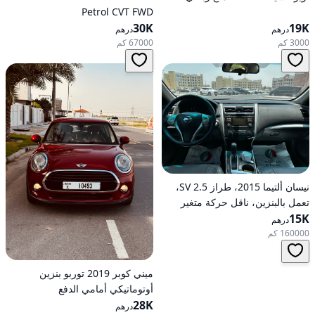
Petrol CVT FWD
30K
19K
درهم
درهم
3000 كم
67000 كم
نيسان ألتيما 2015، طراز 2.5 SV،
تعمل بالبنزين، ناقل حركة متغير
15K
مستمر (CVT)، دفع أمامي
درهم
160000 كم
ميني كوبر 2019 توربو بنزين
أوتوماتيكي أمامي الدفع
28K
درهم