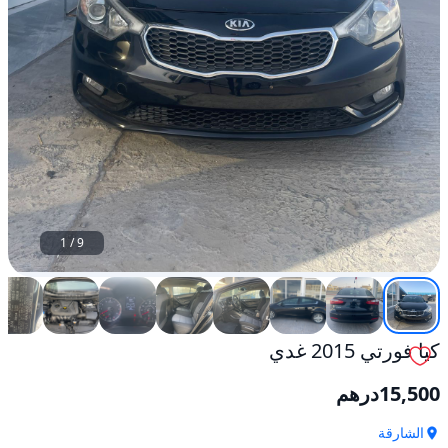
1
/
9
كيا فورتي 2015 غدي
15,500
درهم
الشارقة