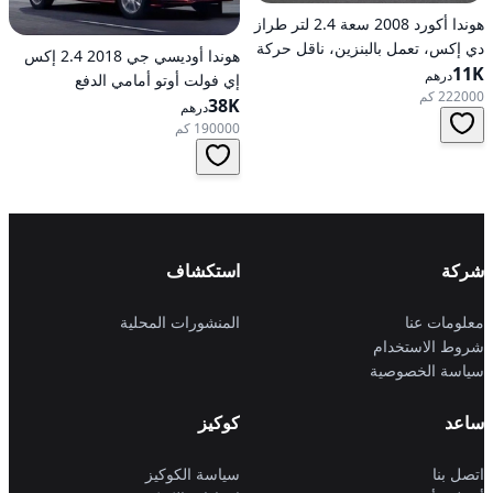
هوندا أكورد 2008 سعة 2.4 لتر طراز
دي إكس، تعمل بالبنزين، ناقل حركة
هوندا أوديسي جي 2018 2.4 إكس
11K
أوتوماتيكي، دفع أمامي
درهم
إي فولت أوتو أمامي الدفع
222000 كم
38K
درهم
190000 كم
شركة
استكشاف
معلومات عنا
المنشورات المحلية
شروط الاستخدام
سياسة الخصوصية
ساعد
كوكيز
اتصل بنا
سياسة الكوكيز