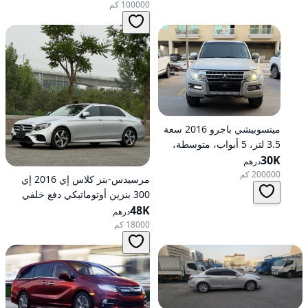
100000 كم
ميتسوبيشي باجرو 2016 سعة
3.5 لتر، 5 أبواب، متوسطة،
30K
تعمل بالبنزين، أوتوماتيكية، دفع
درهم
رباعي
200000 كم
مرسيدس-بنز كلاس إي 2016 إي
300 بنزين أوتوماتيكي دفع خلفي
48K
درهم
18000 كم