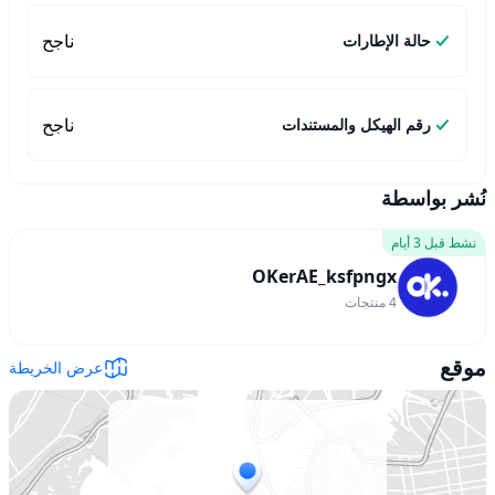
ناجح
حالة الإطارات
ناجح
رقم الهيكل والمستندات
نُشر بواسطة
نشط قبل 3 أيام
OKerAE_ksfpngx
4
منتجات
موقع
عرض الخريطة