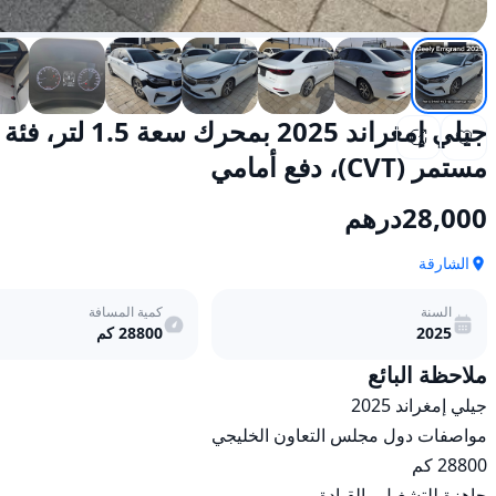
مستمر (CVT)، دفع أمامي
28,000
درهم
الشارقة
السنة
كمية المسافة
2025
28800
كم
ملاحظة البائع