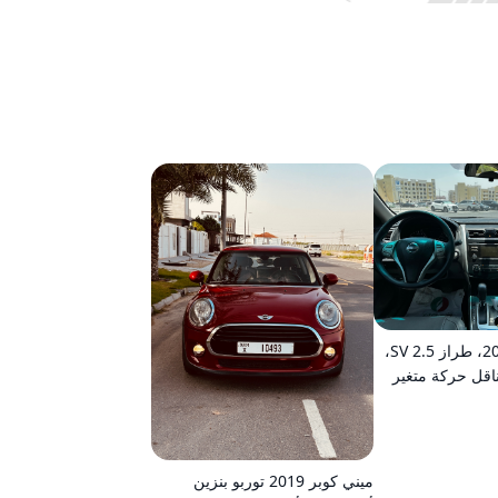
نيسان ألتيما 2015، طراز 2.5 SV،
ناقل حركة متغير
ميني كوبر 2019 توربو بنزين