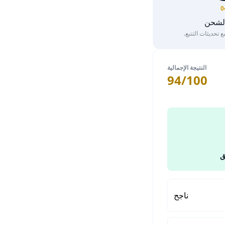
0
الشحن
تحديثات التتبع.
النتيجة الإجمالية
94/100
ق
ناجح