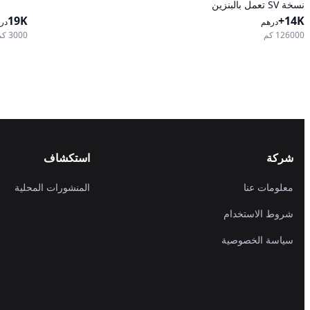
نسخة SV تعمل بالبنزين
14K+
وأوتوماتيكية للدفع الأمامي
19K
درهم
در
126000 كم
3000 كم
شركة
استكشاف
معلومات عنا
المنشورات المحلية
شروط الاستخدام
سياسة الخصوصية