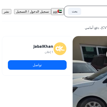
بحث
تسجيل الدخول / التسجيل
نشر
AR
JabalKhan
1
إعلان
تواصل