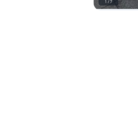
1
/
7