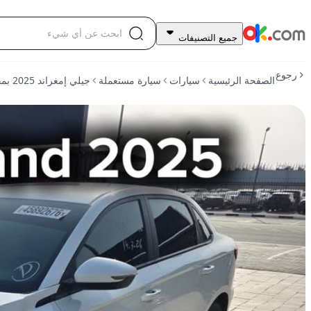
28,000
جميع التصنيفات
درهم
للبيع
رجوع
الصفحة الرئيسية
سيارات
سيارة مستعملة
جيلي إمغراند 2025 بمحرك سعة 1.5 لتر، فئة الفخامة GF، تعمل بالبنزين، ناقل حركة متغير مستمر (CVT)، دفع أمامي
جيلي
إمغراند
2025
بمحرك
سعة
1.5
لتر،
فئة
الفخامة
GF،
تعمل
بالبنزين،
ناقل
حركة
متغير
مستمر
(CVT)،