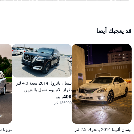
قد يعجبك أيضا
نيسان باترول 2014 سعة 4.0 لتر
طراز بلاتينيوم تعمل بالبنزين
40K
أوتوماتيكية بدفع كلي
درهم
186000 كم
نيسان ألتيما 2014 بمحرك 2.5 لتر
تويوتا سينا 2011 LE