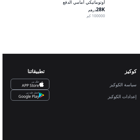
أوتوماتيكي أمامي الدفع
28K
درهم
100000 كم
كوكيز
تطبيقاتنا
حمِّل من
سياسة الكوكيز
APP Store
احصل عليه من
إعدادات الكوكيز
Google Play