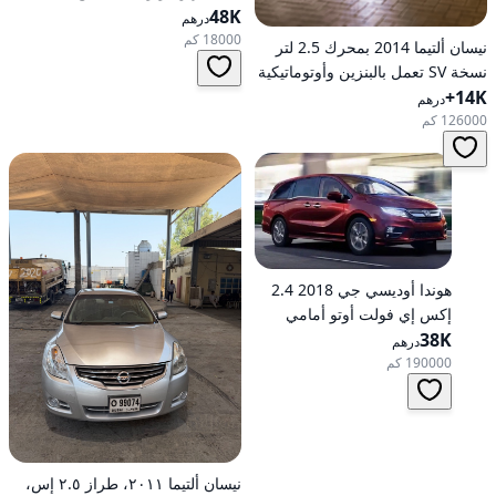
48K
درهم
18000 كم
نيسان ألتيما 2014 بمحرك 2.5 لتر
نسخة SV تعمل بالبنزين وأوتوماتيكية
14K+
للدفع الأمامي
درهم
126000 كم
هوندا أوديسي جي 2018 2.4
إكس إي فولت أوتو أمامي
الدفع
38K
درهم
190000 كم
نيسان ألتيما ٢٠١١، طراز ٢.٥ إس،