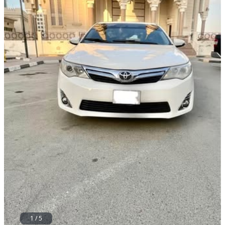
1
/
5