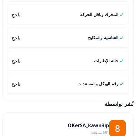
ناجح
المحرك وناقل الحركة
ناجح
الشاسيه والمكابح
ناجح
حالة الإطارات
ناجح
رقم الهيكل والمستندات
نُشر بواسطة
OKerSA_kawn3ip
631
منتجات