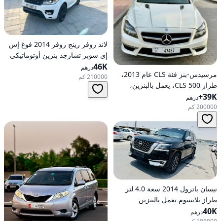
لاند روفر رينج روفر 2014 فوغ إس
إي سوبر تشارجد بنزين أوتوماتيكي
46K
بدفع كلي للعجلات
درهم
مرسيدس-بنز فئة CLS عام 2013،
210000 كم
طراز CLS 500، يعمل بالبنزين،
39K+
أوتوماتيكي، دفع خلفي
درهم
200000 كم
نيسان باترول 2014 سعة 4.0 لتر
طراز بلاتينيوم تعمل بالبنزين
40K
أوتوماتيكية بدفع كلي
درهم