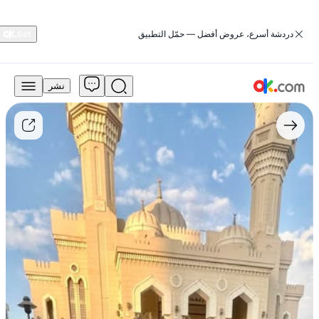
‏دردشة أسرع، عروض أفضل — حمّل التطبيق
نشر
18,000
درهم
للبيع
تويوتا
كامري
٢٠١٤
مستعمل