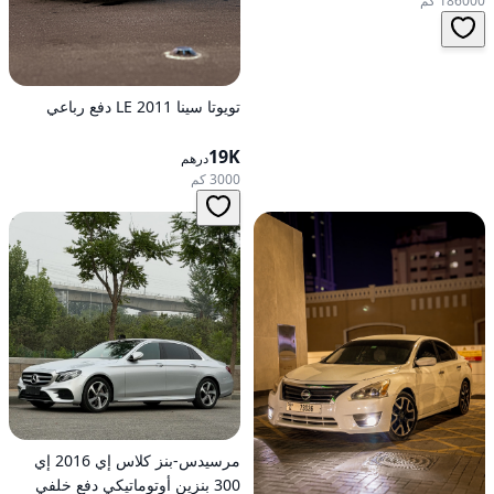
186000 كم
تويوتا سينا 2011 LE دفع رباعي
19K
درهم
3000 كم
مرسيدس-بنز كلاس إي 2016 إي
300 بنزين أوتوماتيكي دفع خلفي