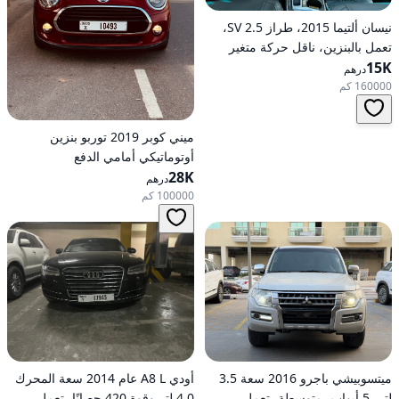
نيسان ألتيما 2015، طراز 2.5 SV،
تعمل بالبنزين، ناقل حركة متغير
15K
مستمر (CVT)، دفع أمامي
درهم
160000 كم
ميني كوبر 2019 توربو بنزين
أوتوماتيكي أمامي الدفع
28K
درهم
100000 كم
ميتسوبيشي باجرو 2016 سعة 3.5
أودي A8 L عام 2014 سعة المحرك
لتر، 5 أبواب، متوسطة، تعمل
4.0 لتر وقوة 420 حصانًا، تعمل