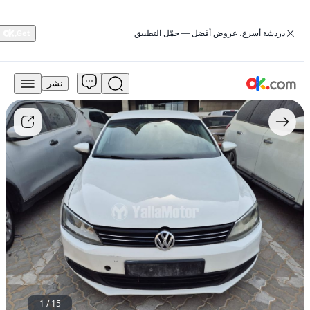
‏دردشة أسرع، عروض أفضل — حمّل التطبيق
نشر
13,500
درهم
للبيع
فولكس
فاجن
جيتا
2013،
محرك
2.0
لتر،
طراز
SE،
تعمل
بالبنزين،
أوتوماتيكية،
دفع
1
/
15