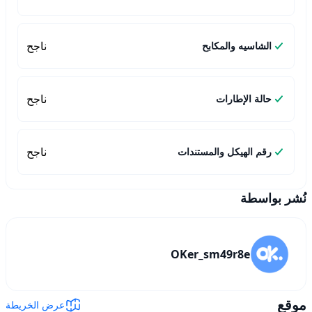
ناجح
الشاسيه والمكابح
ناجح
حالة الإطارات
ناجح
رقم الهيكل والمستندات
نُشر بواسطة
OKer_sm49r8e
موقع
عرض الخريطة