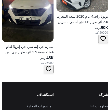
تويوتا راف4 عام 2020 سعة المحرك
2.0 لتر طراز LE دفع أمامي بالبنزين
90K
أوتوماتيكي
درهم
50000 كم
سيارة جي إيه سي جي إس3 لعام
2024 سعة 1.5 لتر، طراز جي إس،
48K
تعمل بالبنزين، ناقل حركة
درهم
أوتوماتيكي، دفع أمامي
25000 كم
شركة
استكشاف
معلومات عنا
المنشورات المحلية