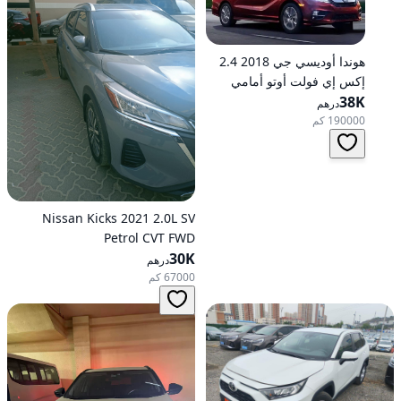
هوندا أوديسي جي 2018 2.4
إكس إي فولت أوتو أمامي
الدفع
38K
درهم
190000 كم
Nissan Kicks 2021 2.0L SV
Petrol CVT FWD
30K
درهم
67000 كم