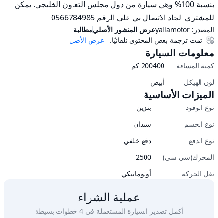
بنسبة 100% وهي سيارة من دول مجلس التعاون الخليجي. يمكن 
للمشتري الجاد الاتصال بي على الرقم 0566784985
المصدر:
yallamotor
عرض المنشور الأصلي
مطالبة
تمت ترجمة بعض المحتوى تلقائيًا.
عرض الأصل
معلومات السيارة
كمية المسافة
200400
كم
لون الهيكل
أبيض
الميزات الأساسية
نوع الوقود
بنزين
نوع الجسم
سيدان
نوع الدفع
دفع خلفي
المحرك(سي سي)
2500
نقل الحركة
أوتوماتيكي
عملية الشراء
أكمل تصدير السيارة المستعملة في 4 خطوات بسيطة