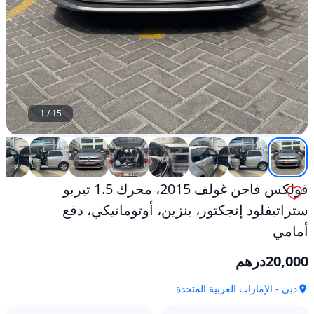
1
/
15
فولكس فاجن غولف 2015، محرك 1.5 تيربو
ستراتيفلود إنجكتور، بنزين، أوتوماتيكي، دفع
أمامي
20,000
درهم
دبي - الإمارات العربية المتحدة