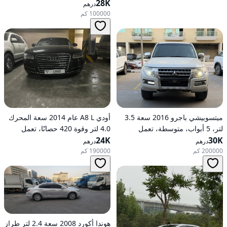
28K
درهم
100000 كم
ميتسوبيشي باجرو 2016 سعة 3.5
أودي A8 L عام 2014 سعة المحرك
لتر، 5 أبواب، متوسطة، تعمل
4.0 لتر وقوة 420 حصانًا، تعمل
30K
بالبنزين، أوتوماتيكية، دفع رباعي
24K
بالبنزين، ناقل حركة أوتوماتيكي، دفع
درهم
درهم
كلي للعجلات
200000 كم
190000 كم
هوندا أكورد 2008 سعة 2.4 لتر طراز