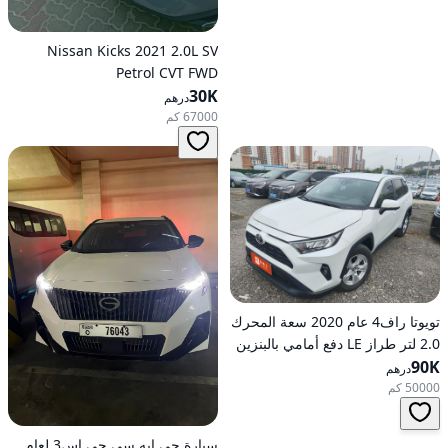
Nissan Kicks 2021 2.0L SV
Petrol CVT FWD
30K
درهم
67000 كم
تويوتا راف4 عام 2020 سعة المحرك
2.0 لتر طراز LE دفع أمامي بالبنزين
90K
أوتوماتيكي
درهم
50000 كم
سيارة جي إيه سي جي إس3 لعام