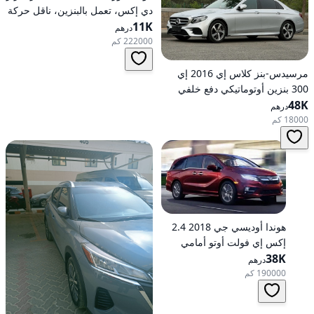
دي إكس، تعمل بالبنزين، ناقل حركة
11K
أوتوماتيكي، دفع أمامي
درهم
222000 كم
مرسيدس-بنز كلاس إي 2016 إي
300 بنزين أوتوماتيكي دفع خلفي
48K
درهم
18000 كم
هوندا أوديسي جي 2018 2.4
إكس إي فولت أوتو أمامي
الدفع
38K
درهم
190000 كم