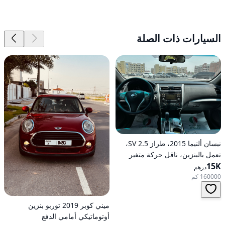
السيارات ذات الصلة
نيسان ألتيما 2015، طراز 2.5 SV،
تعمل بالبنزين، ناقل حركة متغير
15K
مستمر (CVT)، دفع أمامي
درهم
160000 كم
ميني كوبر 2019 توربو بنزين
أوتوماتيكي أمامي الدفع