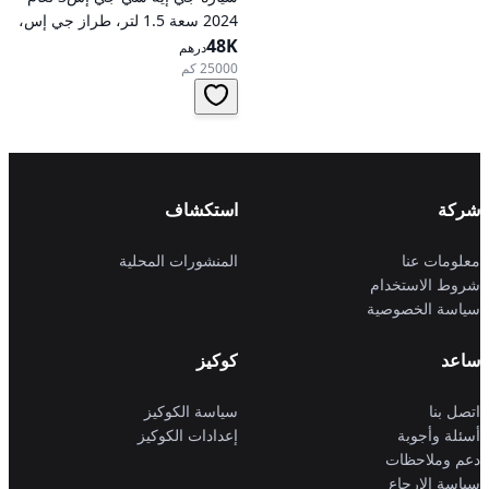
2024 سعة 1.5 لتر، طراز جي إس،
48K
تعمل بالبنزين، ناقل حركة
درهم
أوتوماتيكي، دفع أمامي
25000 كم
شركة
استكشاف
معلومات عنا
المنشورات المحلية
شروط الاستخدام
سياسة الخصوصية
ساعد
كوكيز
اتصل بنا
سياسة الكوكيز
أسئلة وأجوبة
إعدادات الكوكيز
دعم وملاحظات
سياسة الإرجاع