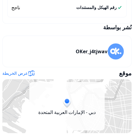
ناجح
رقم الهيكل والمستندات
نُشر بواسطة
OKer_j4tjwav
موقع
عرض الخريطة
دبي - الإمارات العربية المتحدة