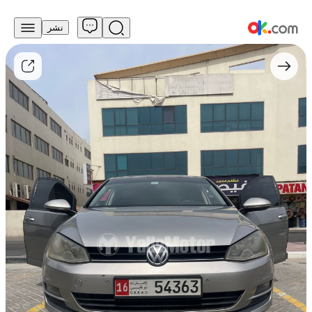
نشر
20,000
درهم
للبيع
فولكس
فاجن
غولف
2015،
محرك
1.5
تيربو
ستراتيفلود
إنجكتور،
بنزين،
أوتوماتيكي،
دفع
أمامي
مستعمل