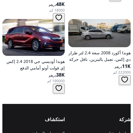
48K
درهم
18000 كم
هوندا أكورد 2008 سعة 2.4 لتر طراز
دي إكس، تعمل بالبنزين، ناقل حركة
هوندا أوديسي جي 2018 2.4 إكس
11K
أوتوماتيكي، دفع أمامي
درهم
إي فولت أوتو أمامي الدفع
222000 كم
38K
درهم
190000 كم
شركة
استكشاف