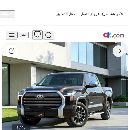
‏دردشة أسرع، عروض أفضل — حمّل التطبيق
نشر
3,200-
2,560
درهم
للبيع
تويوتا
توندرا
2022
كروكاب
TRD
SR5
بنزين
أوتوماتيكي
بدفع
رباعي
مستعمل
1
/
40