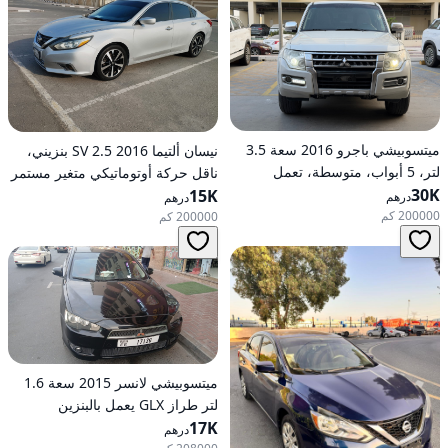
ميتسوبيشي باجرو 2016 سعة 3.5
نيسان ألتيما 2016 2.5 SV بنزيني،
لتر، 5 أبواب، متوسطة، تعمل
ناقل حركة أوتوماتيكي متغير مستمر
30K
بالبنزين، أوتوماتيكية، دفع رباعي
(CVT)، دفع أمامي
15K
درهم
درهم
200000 كم
200000 كم
ميتسوبيشي لانسر 2015 سعة 1.6
لتر طراز GLX يعمل بالبنزين
17K
وأوتوماتيكي بدفع أمامي
درهم