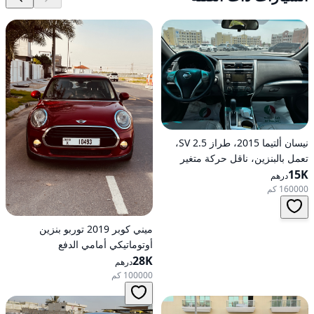
نيسان ألتيما 2015، طراز 2.5 SV،
تعمل بالبنزين، ناقل حركة متغير
15K
مستمر (CVT)، دفع أمامي
درهم
160000 كم
ميني كوبر 2019 توربو بنزين
أوتوماتيكي أمامي الدفع
28K
درهم
100000 كم