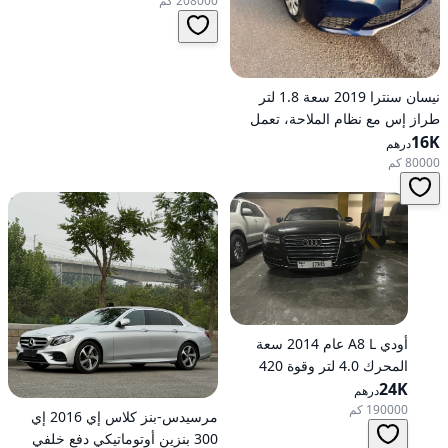
208000 كم
نيسان سنترا 2019 سعة 1.8 لتر
طراز إس مع نظام الملاحة، تعمل
16K
بالبنزين، ناقل حركة أوتوماتيكي، دفع
درهم
أمامي
80000 كم
أودي A8 L عام 2014 سعة
المحرك 4.0 لتر وقوة 420
24K
حصانًا، تعمل بالبنزين، ناقل
درهم
حركة أوتوماتيكي، دفع كلي
190000 كم
مرسيدس-بنز كلاس إي 2016 إي
للعجلات
300 بنزين أوتوماتيكي دفع خلفي