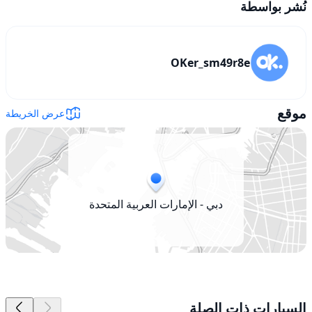
نُشر بواسطة
OKer_sm49r8e
موقع
عرض الخريطة
دبي - الإمارات العربية المتحدة
السيارات ذات الصلة