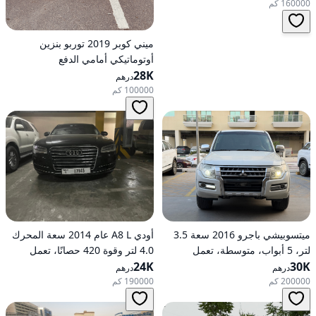
160000 كم
ميني كوبر 2019 توربو بنزين
أوتوماتيكي أمامي الدفع
28K
درهم
100000 كم
ميتسوبيشي باجرو 2016 سعة 3.5
أودي A8 L عام 2014 سعة المحرك
لتر، 5 أبواب، متوسطة، تعمل
4.0 لتر وقوة 420 حصانًا، تعمل
30K
بالبنزين، أوتوماتيكية، دفع رباعي
24K
بالبنزين، ناقل حركة أوتوماتيكي، دفع
درهم
درهم
كلي للعجلات
200000 كم
190000 كم