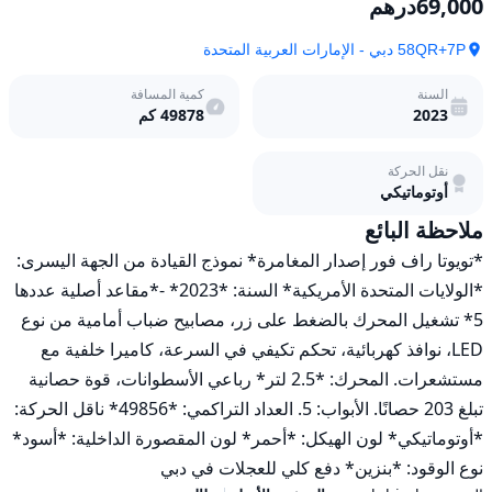
69,000
درهم
58QR+7P دبي - الإمارات العربية المتحدة
السنة
كمية المسافة
2023
49878
كم
نقل الحركة
أوتوماتيكي
ملاحظة البائع
*تويوتا راف فور إصدار المغامرة* نموذج القيادة من الجهة اليسرى: 
*الولايات المتحدة الأمريكية* السنة: *2023* -*مقاعد أصلية عددها 
5* تشغيل المحرك بالضغط على زر، مصابيح ضباب أمامية من نوع 
LED، نوافذ كهربائية، تحكم تكيفي في السرعة، كاميرا خلفية مع 
مستشعرات. المحرك: *2.5 لتر* رباعي الأسطوانات، قوة حصانية 
تبلغ 203 حصانًا. الأبواب: 5. العداد التراكمي: *49856* ناقل الحركة: 
*أوتوماتيكي* لون الهيكل: *أحمر* لون المقصورة الداخلية: *أسود* 
نوع الوقود: *بنزين* دفع كلي للعجلات في دبي