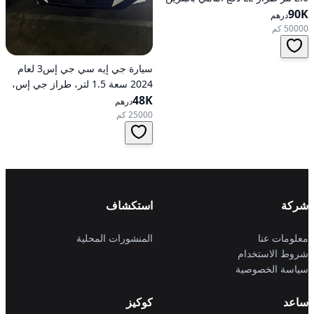
90K
أوتوماتيكي
درهم
50000 كم
سيارة جي إيه سي جي إس3 لعام
2024 سعة 1.5 لتر، طراز جي إس،
48K
تعمل بالبنزين، ناقل حركة
درهم
أوتوماتيكي، دفع أمامي
25000 كم
شركة
استكشاف
معلومات عنا
المنشورات المحلية
شروط الاستخدام
سياسة الخصوصية
ساعد
كوكيز