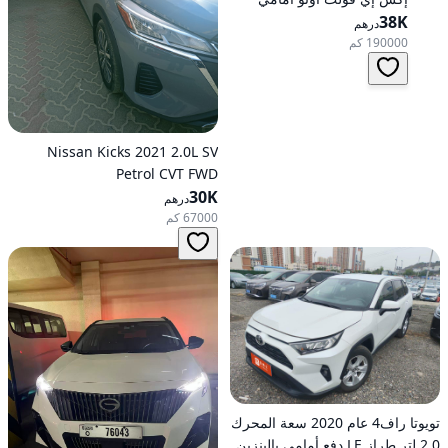
الدفع
38K
درهم
190000 كم
Nissan Kicks 2021 2.0L SV
Petrol CVT FWD
30K
درهم
67000 كم
تويوتا راف4 عام 2020 سعة المحرك
2.0 لتر طراز LE دفع أمامي بالبنزين