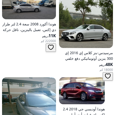
هوندا أكورد 2008 سعة 2.4 لتر طراز
دي إكس، تعمل بالبنزين، ناقل حركة
11K
أوتوماتيكي، دفع أمامي
درهم
222000 كم
مرسيدس-بنز كلاس إي 2016 إي
300 بنزين أوتوماتيكي دفع خلفي
48K
درهم
18000 كم
هوندا أوديسي جي 2018 2.4
إكس إي فولت أوتو أمامي