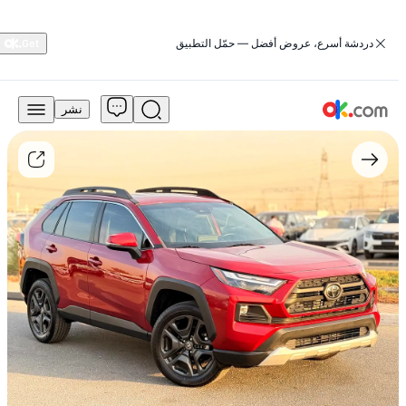
‏دردشة أسرع، عروض أفضل — حمّل التطبيق
نشر
69,000
درهم
للبيع
تويوتا
راف
فور
2023
سعة
2.5
لتر
إصدار
المغامرة
يعمل
بالبنزين
أوتوماتيكي
دفع