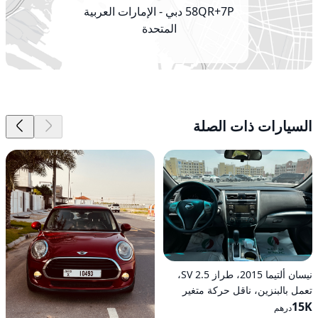
58QR+7P دبي - الإمارات العربية
المتحدة
السيارات ذات الصلة
نيسان ألتيما 2015، طراز 2.5 SV،
تعمل بالبنزين، ناقل حركة متغير
15K
مستمر (CVT)، دفع أمامي
درهم