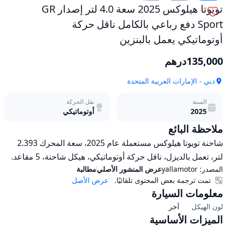
حركة
تويوتا هيلوكس 2025 سعة 4.0 لتر إصدار GR
أوتوماتيكي
يعمل
Sport دفع رباعي بالكامل ناقل حركة
بالبنزين
أوتوماتيكي يعمل بالبنزين
مستعمل
135,000
درهم
دبي - الإمارات العربية المتحدة
السنة
نقل الحركة
2025
أوتوماتيكي
ملاحظة البائع
شاحنة تويوتا هيلوكس مستعملة عام 2025، سعة المحرك 2.393 
لتر، تعمل بالديزل، ناقل حركة أوتوماتيكي، هيكل شاحنة، 5 مقاعد.
المصدر:
yallamotor
عرض المنشور الأصلي
مطالبة
تمت ترجمة بعض المحتوى تلقائيًا.
عرض الأصل
معلومات السيارة
لون الهيكل
آخر
الميزات الأساسية