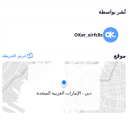
نُشر بواسطة
OKer_xirfc8s
موقع
عرض الخريطة
دبي - الإمارات العربية المتحدة