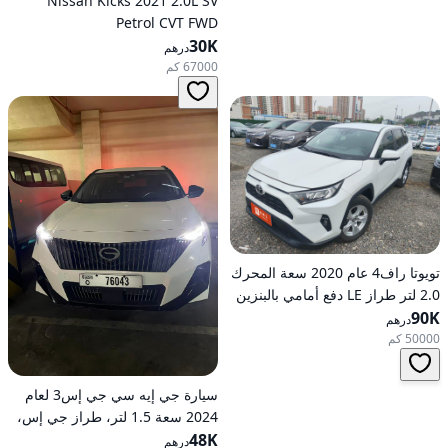
Nissan Kicks 2021 2.0L SV
Petrol CVT FWD
30K
درهم
67000 كم
تويوتا راف4 عام 2020 سعة المحرك
2.0 لتر طراز LE دفع أمامي بالبنزين
90K
أوتوماتيكي
درهم
50000 كم
سيارة جي إيه سي جي إس3 لعام
2024 سعة 1.5 لتر، طراز جي إس،
48K
تعمل بالبنزين، ناقل حركة
درهم