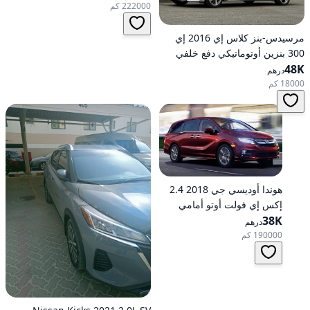
222000 كم
مرسيدس-بنز كلاس إي 2016 إي
300 بنزين أوتوماتيكي دفع خلفي
48K
درهم
18000 كم
هوندا أوديسي جي 2018 2.4
إكس إي فولت أوتو أمامي
الدفع
38K
درهم
190000 كم