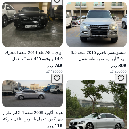
ميتسوبيشي باجرو 2016 سعة 3.5
أودي A8 L عام 2014 سعة المحرك
لتر، 5 أبواب، متوسطة، تعمل
4.0 لتر وقوة 420 حصانًا، تعمل
30K
بالبنزين، أوتوماتيكية، دفع رباعي
24K
بالبنزين، ناقل حركة أوتوماتيكي، دفع
درهم
درهم
كلي للعجلات
200000 كم
190000 كم
هوندا أكورد 2008 سعة 2.4 لتر طراز
دي إكس، تعمل بالبنزين، ناقل حركة
11K
أوتوماتيكي، دفع أمامي
درهم