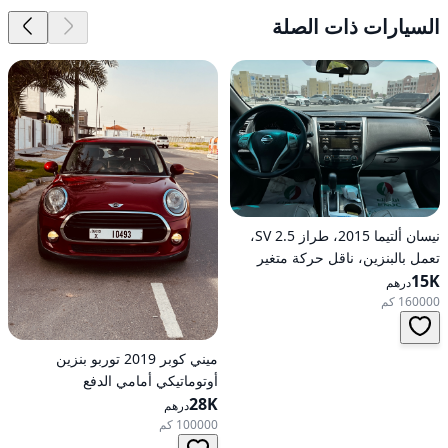
السيارات ذات الصلة
نيسان ألتيما 2015، طراز 2.5 SV،
تعمل بالبنزين، ناقل حركة متغير
15K
مستمر (CVT)، دفع أمامي
درهم
160000 كم
ميني كوبر 2019 توربو بنزين
أوتوماتيكي أمامي الدفع
28K
درهم
100000 كم