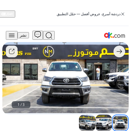
‏دردشة أسرع، عروض أفضل — حمّل التطبيق
نشر
135,000
درهم
للبيع
تويوتا
هيلوكس
2025
سعة
4.0
لتر
إصدار
GR
Sport
1
/
3
دفع
رباعي
بالكامل
ناقل