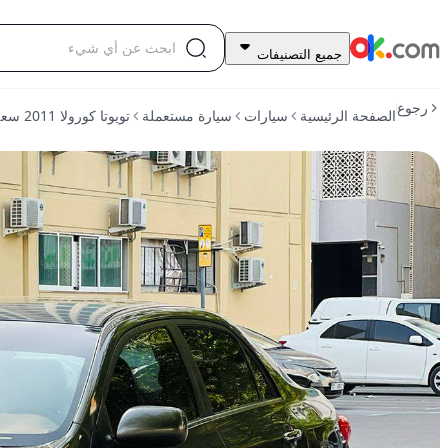
14,500
جميع التصنيفات
درهم
للبيع
رجوع
الصفحة الرئيسية
سيارات
سيارة مستعملة
تويوتا كورولا 2011 سعة 1.6 لتر، طراز كومفورت، تعمل بالبنزين، أوتوماتيكية الدفع الأمامي
تويوتا
كورولا
2011
سعة
1.6
لتر،
طراز
كومفورت،
تعمل
بالبنزين،
أوتوماتيكية
الدفع
الأمامي
مستعمل