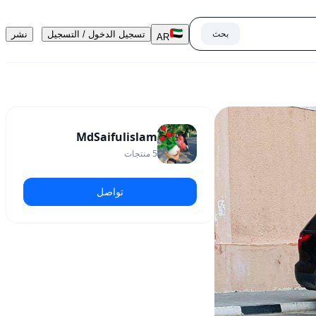
بحث
تسجيل الدخول / التسجيل
نشر
AR
MdSaifulislam
5
منتجات
تواصل