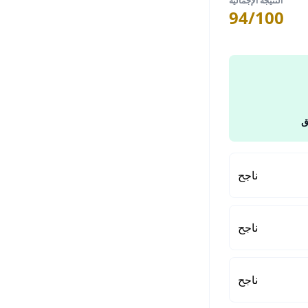
النتيجة الإجمالية
94/100
ق
ناجح
ناجح
ناجح