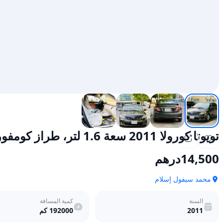
تويوتا كورولا 2011 سعة 1.6 لتر، طراز كومفورت، تعمل بالبنزين، أوتوماتيكية الدفع الأمامي
14,500
درهم
محمد سيفول إسلام
السنة
كمية المسافة
2011
192000
كم