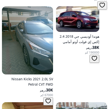
هوندا أوديسي جي 2018 2.4
إكس إي فولت أوتو أمامي
الدفع
38K
درهم
190000 كم
Nissan Kicks 2021 2.0L SV
Petrol CVT FWD
30K
درهم
67000 كم