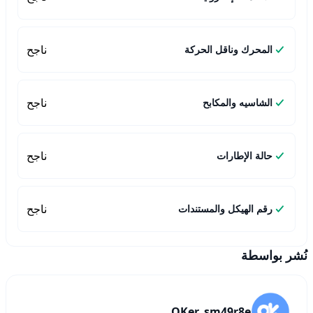
ناجح
المحرك وناقل الحركة
ناجح
الشاسيه والمكابح
ناجح
حالة الإطارات
ناجح
رقم الهيكل والمستندات
نُشر بواسطة
OKer_sm49r8e