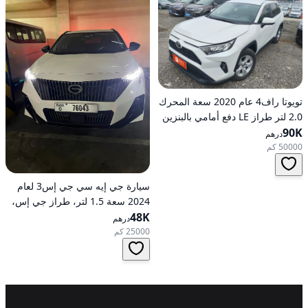
تويوتا راف4 عام 2020 سعة المحرك
2.0 لتر طراز LE دفع أمامي بالبنزين
90K
أوتوماتيكي
درهم
50000 كم
سيارة جي إيه سي جي إس3 لعام
2024 سعة 1.5 لتر، طراز جي إس،
48K
تعمل بالبنزين، ناقل حركة
درهم
أوتوماتيكي، دفع أمامي
25000 كم