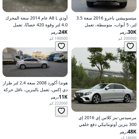
ميتسوبيشي باجرو 2016 سعة 3.5
أودي A8 L عام 2014 سعة المحرك
لتر، 5 أبواب، متوسطة، تعمل
4.0 لتر وقوة 420 حصانًا، تعمل
30K
بالبنزين، أوتوماتيكية، دفع رباعي
24K
بالبنزين، ناقل حركة أوتوماتيكي، دفع
درهم
درهم
كلي للعجلات
200000 كم
190000 كم
هوندا أكورد 2008 سعة 2.4 لتر طراز
دي إكس، تعمل بالبنزين، ناقل حركة
11K
أوتوماتيكي، دفع أمامي
درهم
222000 كم
مرسيدس-بنز كلاس إي 2016 إي
300 بنزين أوتوماتيكي دفع خلفي
48K
درهم
18000 كم