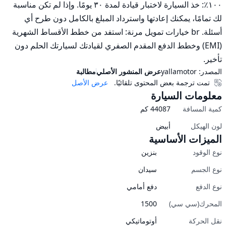
١٠٠٪: خذ السيارة لاختبار قيادة لمدة ٣٠ يومًا. وإذا لم تكن مناسبة 
لك تمامًا، يمكنك إعادتها واسترداد المبلغ بالكامل دون طرح أي 
أسئلة. br خيارات تمويل مرنة: استفد من خطط الأقساط الشهرية 
(EMI) وخطط الدفع المقدم الصفري لقيادتك لسيارتك الحلم دون 
تأخير.
المصدر:
yallamotor
عرض المنشور الأصلي
مطالبة
تمت ترجمة بعض المحتوى تلقائيًا.
عرض الأصل
معلومات السيارة
كمية المسافة
44087
كم
لون الهيكل
أبيض
الميزات الأساسية
نوع الوقود
بنزين
نوع الجسم
سيدان
نوع الدفع
دفع أمامي
المحرك(سي سي)
1500
نقل الحركة
أوتوماتيكي