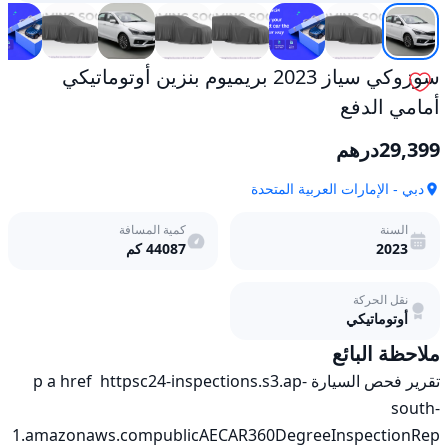
سوزوكي سياز 2023 بريميوم بنزين أوتوماتيكي
أمامي الدفع
29,399
درهم
دبي - الإمارات العربية المتحدة
السنة
كمية المسافة
2023
44087
كم
نقل الحركة
أوتوماتيكي
ملاحظة البائع
تقرير فحص السيارة p a href  httpsc24-inspections.s3.ap-
south-
1.amazonaws.compublicAECAR360DegreeInspectionRep