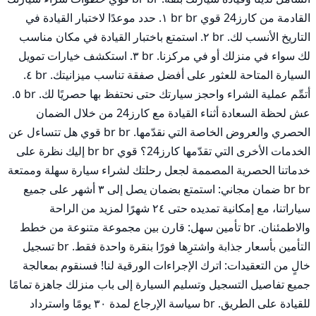
القادمة من كارز24 قوي br br ١. حدد موعدًا لاختبار القيادة في 
التاريخ الأنسب لك. br ٢. استمتع باختبار القيادة في مكان مناسب 
لك سواء في منزلك أو في مركزنا. br ٣. استكشف خيارات تمويل 
السيارة المتاحة للعثور على أفضل صفقة تناسب ميزانيتك. br ٤. 
أتمِّم عملية الشراء واحجز سيارتك حتى نحتفظ بها حصريًا لك. br ٥. 
عش لحظة السعادة أثناء القيادة مع كارز24 من خلال الضمان 
الحصري والعروض الخاصة التي نقدّمها. br br قوي هل تتساءل عن 
الخدمات الأخرى التي تقدّمها كارز24؟ قوي br br إليك نظرة على 
خدماتنا الحصرية المصممة لجعل رحلتك لشراء سيارة سهلة وممتعة 
br br ضمان مجاني: استمتع بضمان يصل إلى ٣ أشهر على جميع 
سياراتنا، مع إمكانية تمديده حتى ٢٤ شهرًا لمزيد من الراحة 
والاطمئنان. br تأمين سهل: قارن بين مجموعة متنوعة من خطط 
التأمين بأسعار جذابة واشترِها فورًا بنقرة واحدة فقط. br تسجيل 
خالٍ من التعقيدات: اترك الإجراءات الورقية لنا! فسنقوم بمعالجة 
جميع تفاصيل التسجيل وتسليم السيارة إلى باب منزلك جاهزة تمامًا 
للقيادة على الطريق. br سياسة الإرجاع لمدة ٣٠ يومًا واسترداد 