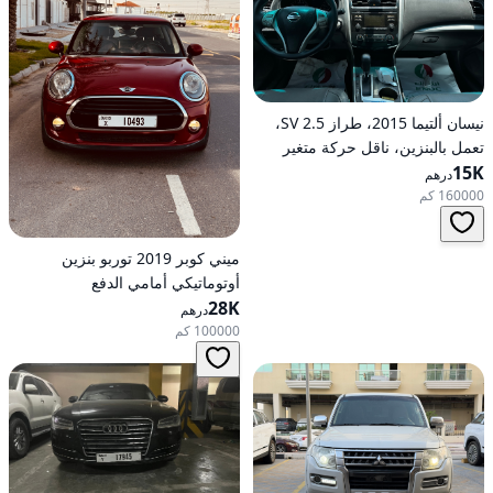
نيسان ألتيما 2015، طراز 2.5 SV،
تعمل بالبنزين، ناقل حركة متغير
15K
مستمر (CVT)، دفع أمامي
درهم
160000 كم
ميني كوبر 2019 توربو بنزين
أوتوماتيكي أمامي الدفع
28K
درهم
100000 كم