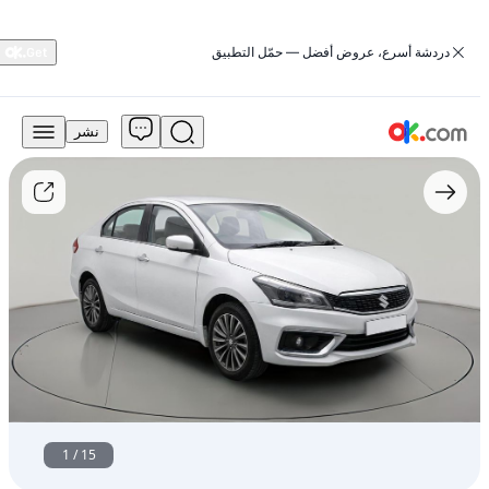
‏دردشة أسرع، عروض أفضل — حمّل التطبيق
نشر
29,399
درهم
للبيع
سوزوكي
سياز
2023
بريميوم
بنزين
أوتوماتيكي
أمامي
الدفع
مستعمل
1
/
15