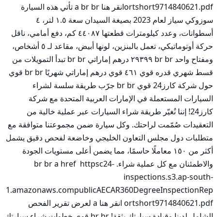
ortshort9714840621.pdfانقر هنا a br br تأتي هذه السيارة 
سوزوكي سياز لعام 2023 بصيغة السيدان سعة ١.٥ لتر، ٤ 
أسطوانات، وعدد كيلومترات قطعتها ٤٤٠٨٧ كم، دفع أمامي، ناقل 
حركة أوتوماتيكي، تعمل بالبنزين، لونها أبيض، مقاعد لـ ٥ أشخاص، 
ومفتاح واحد br br ٢٩٣٩٩ درهم إماراتي br br تبدأ التمويلات من 
قسط شهري قدره قوي ٤٦١ قوي درهم إماراتي شهريًا br br قوي 
حول شركة كارز24 قوي br br جرّب طريقة سلسة لشراء 
السيارات المستعملة في الإمارات العربية المتحدة مع شركة 
كارز24! إننا نُغيّر طريقة شراء السيارات عبر عملية خالية من 
التعقيدات صُمّمت لراحتك. وكل سيارة ضمن مجموعتنا متوافقة مع 
متطلبات دول مجلس التعاون الخليجي وخاضعة لفحص دقيق يشمل 
أكثر من ١٥٠ معاملًا حاسمًا، مما يضمن أعلى مستويات الجودة 
والاطمئنان مع كل عملية شراء. br br a href  httpsc24-
inspections.s3.ap-south-
1.amazonaws.compublicAECAR360DegreeInspectionRep
ortshort9714840621.pdf انقر هنا a لعرض تقرير الفحص 
الشامل لدينا وقيادة سيارتك بثقة! br br قوي خطوات شراء سيارتك 