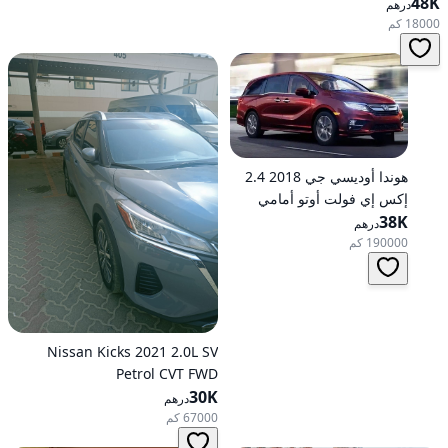
48K
درهم
18000 كم
هوندا أوديسي جي 2018 2.4
إكس إي فولت أوتو أمامي
الدفع
38K
درهم
190000 كم
Nissan Kicks 2021 2.0L SV
Petrol CVT FWD
30K
درهم
67000 كم