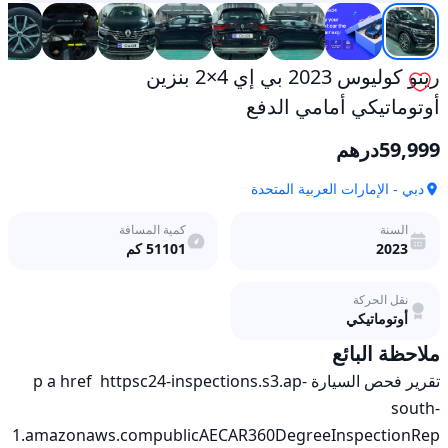
رينو كوليوس 2023 بي إي 4×2 بنزين
أوتوماتيكي أمامي الدفع
59,999
درهم
دبي - الإمارات العربية المتحدة
السنة
كمية المسافة
2023
51101
كم
نقل الحركة
أوتوماتيكي
ملاحظة البائع
تقرير فحص السيارة p a href  httpsc24-inspections.s3.ap-
south-
1.amazonaws.compublicAECAR360DegreeInspectionRep