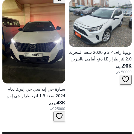
تويوتا راف4 عام 2020 سعة المحرك
2.0 لتر طراز LE دفع أمامي بالبنزين
90K
أوتوماتيكي
درهم
50000 كم
سيارة جي إيه سي جي إس3 لعام
2024 سعة 1.5 لتر، طراز جي إس،
48K
تعمل بالبنزين، ناقل حركة
درهم
أوتوماتيكي، دفع أمامي
25000 كم