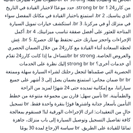
من كارز24 strong br br 1. حدد موعدًا لاختبار القيادة في التاريخ 
الذي يناسبك. br 2. استمتع باختبار القيادة في مكانك المفضل سواء 
في منزلك أو في مركزنا. br 3. استكشف خيارات تمويل السيارة 
المتاحة للعثور على أفضل صفقة تناسب ميزانيتك. br 4. أكمل 
الإجراءات واحجز سيارتك حتى نحتفظ بها لك حصريًا. br 5. عِش 
لحظة السعادة أثناء القيادة مع كارز24 من خلال الضمان الحصري 
والعروض الخاصة. br br strongتتساءل ما إذا كانت كارز24 تقدّم 
أي خدمات أخرى؟ strong br br إليك نظرة على الخدمات 
الحصرية التي صمّمناها لتجعل رحلتك لشراء السيارة سهلة وممتعة 
br br ضمان مجاني: استمتع بضمان يصل إلى 3 أشهر على جميع 
سياراتنا، مع إمكانية تمديده حتى 24 شهرًا لمزيد من الراحة 
والطمأنينة. br تأمين سهل: قارن بين مجموعة متنوعة من خطط 
التأمين بأسعار جذابة واشترِها فورًا بنقرة واحدة فقط. br تسجيل 
خالٍ من التعقيدات: اترك الإجراءات الورقية لنا! فسنقوم بمعالجة 
كافة تفاصيل التسجيل وتوصيل السيارة إلى باب منزلك، جاهزة 
تمامًا للقيادة على الطريق. br سياسة الإرجاع لمدة 30 يومًا 