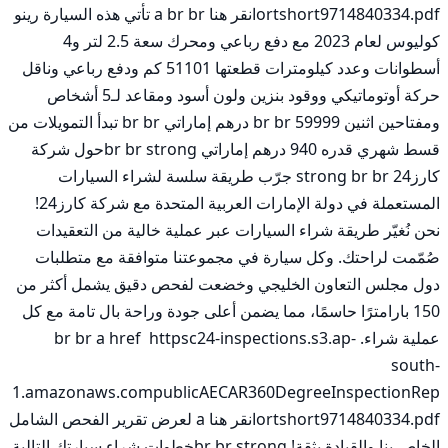
ortshort9714840334.pdfانقر هنا a br br تأتي هذه السيارة رينو 
كوليوس لعام 2023 مع دفع رباعي ومحرك سعة 2.5 لتر و4 
أسطوانات وعدد كيلومترات قطعتها 51101 كم ودفع رباعي وناقل 
حركة أوتوماتيكي ووقود بنزين ولون أسود ومقاعد لـ5 أشخاص 
ومفتاحين اثنين br br 59999 درهم إماراتي br br تبدأ التمويلات من 
قسط شهري قدره 940 درهم إماراتي br br strongحول شركة 
كارز24 strong br br جرّب طريقة سلسة لشراء السيارات 
المستعملة في دولة الإمارات العربية المتحدة مع شركة كارز24! 
نحن نُغيّر طريقة شراء السيارات عبر عملية خالية من التعقيدات 
صُمّمت لراحتك. وكل سيارة في مجموعتنا متوافقة مع متطلبات 
دول مجلس التعاون الخليجي وخضعت لفحص دقيق يشمل أكثر من 
150 بارامترًا حاسمًا، مما يضمن أعلى جودة وراحة بال تامة مع كل 
عملية شراء. br br a href  httpsc24-inspections.s3.ap-
south-
1.amazonaws.compublicAECAR360DegreeInspectionRep
ortshort9714840334.pdfانقر هنا a لعرض تقرير الفحص الشامل 
الخاص بنا والقيادة بثقة! br br strongخطوات شراء سيارتك التالية 