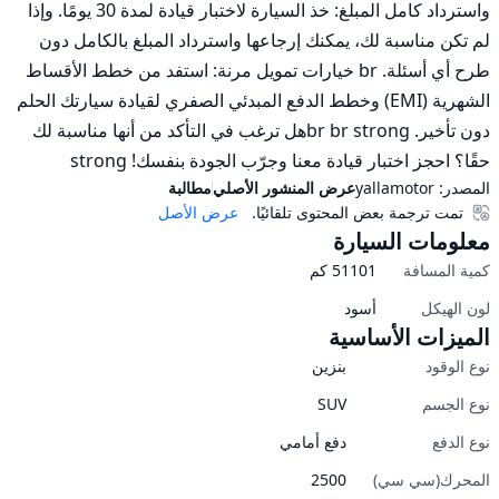
واسترداد كامل المبلغ: خذ السيارة لاختبار قيادة لمدة 30 يومًا. وإذا 
لم تكن مناسبة لك، يمكنك إرجاعها واسترداد المبلغ بالكامل دون 
طرح أي أسئلة. br خيارات تمويل مرنة: استفد من خطط الأقساط 
الشهرية (EMI) وخطط الدفع المبدئي الصفري لقيادة سيارتك الحلم 
دون تأخير. br br strongهل ترغب في التأكد من أنها مناسبة لك 
حقًا؟ احجز اختبار قيادة معنا وجرّب الجودة بنفسك! strong
المصدر:
yallamotor
عرض المنشور الأصلي
مطالبة
تمت ترجمة بعض المحتوى تلقائيًا.
عرض الأصل
معلومات السيارة
كمية المسافة
51101
كم
لون الهيكل
أسود
الميزات الأساسية
نوع الوقود
بنزين
نوع الجسم
SUV
نوع الدفع
دفع أمامي
المحرك(سي سي)
2500