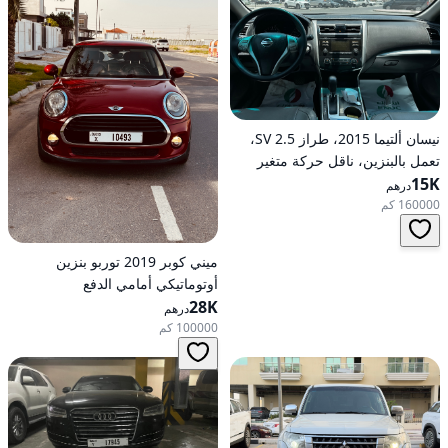
نيسان ألتيما 2015، طراز 2.5 SV،
تعمل بالبنزين، ناقل حركة متغير
15K
مستمر (CVT)، دفع أمامي
درهم
160000 كم
ميني كوبر 2019 توربو بنزين
أوتوماتيكي أمامي الدفع
28K
درهم
100000 كم