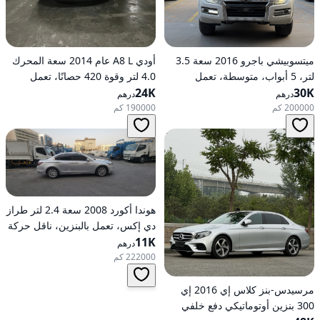
ميتسوبيشي باجرو 2016 سعة 3.5
أودي A8 L عام 2014 سعة المحرك
لتر، 5 أبواب، متوسطة، تعمل
4.0 لتر وقوة 420 حصانًا، تعمل
30K
بالبنزين، أوتوماتيكية، دفع رباعي
24K
بالبنزين، ناقل حركة أوتوماتيكي، دفع
درهم
درهم
كلي للعجلات
200000 كم
190000 كم
هوندا أكورد 2008 سعة 2.4 لتر طراز
دي إكس، تعمل بالبنزين، ناقل حركة
11K
أوتوماتيكي، دفع أمامي
درهم
222000 كم
مرسيدس-بنز كلاس إي 2016 إي
300 بنزين أوتوماتيكي دفع خلفي