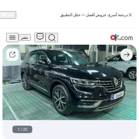
‏دردشة أسرع، عروض أفضل — حمّل التطبيق
نشر
59,999
درهم
للبيع
رينو
كوليوس
2023
بي
إي
4×2
بنزين
أوتوماتيكي
أمامي
الدفع
مستعمل
1
/
20