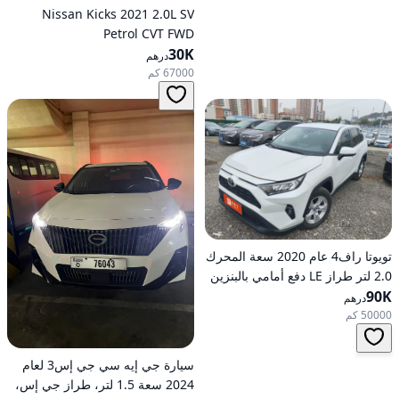
Nissan Kicks 2021 2.0L SV
Petrol CVT FWD
30K
درهم
67000 كم
تويوتا راف4 عام 2020 سعة المحرك
2.0 لتر طراز LE دفع أمامي بالبنزين
90K
أوتوماتيكي
درهم
50000 كم
سيارة جي إيه سي جي إس3 لعام
2024 سعة 1.5 لتر، طراز جي إس،