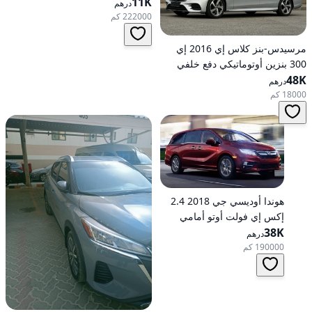
11K
أوتوماتيكي، دفع أمامي
درهم
222000 كم
مرسيدس-بنز كلاس إي 2016 إي
300 بنزين أوتوماتيكي دفع خلفي
48K
درهم
18000 كم
هوندا أوديسي جي 2018 2.4
إكس إي فولت أوتو أمامي
الدفع
38K
درهم
190000 كم