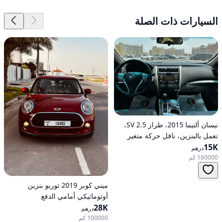
السيارات ذات الصلة
نيسان ألتيما 2015، طراز 2.5 SV،
تعمل بالبنزين، ناقل حركة متغير
15K
مستمر (CVT)، دفع أمامي
درهم
160000 كم
ميني كوبر 2019 توربو بنزين
أوتوماتيكي أمامي الدفع
28K
درهم
100000 كم