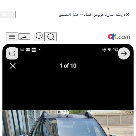
‏دردشة أسرع، عروض أفضل — حمّل التطبيق
نشر
11,000
درهم
للبيع
رينو
داستر
2015
سعة
2.0
لتر،
دفع
أمامي
ثنائي
العجلات،
بنزين
أوتوماتيكي
دفع