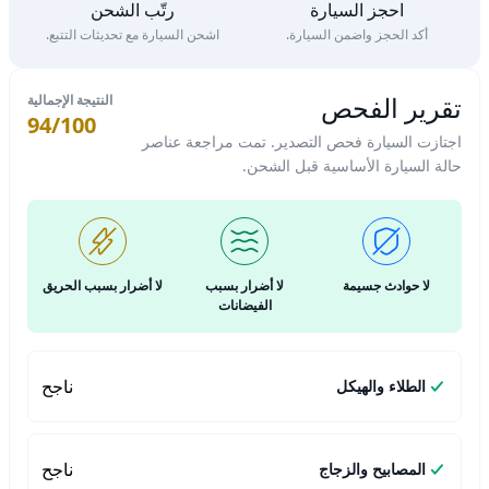
احجز السيارة
رتّب الشحن
أكد الحجز واضمن السيارة.
اشحن السيارة مع تحديثات التتبع.
تقرير الفحص
النتيجة الإجمالية
94/100
اجتازت السيارة فحص التصدير. تمت مراجعة عناصر
حالة السيارة الأساسية قبل الشحن.
لا حوادث جسيمة
لا أضرار بسبب
لا أضرار بسبب الحريق
الفيضانات
ناجح
الطلاء والهيكل
ناجح
المصابيح والزجاج