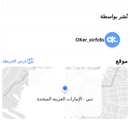
نُشر بواسطة
OKer_xirfc8s
موقع
عرض الخريطة
دبي - الإمارات العربية المتحدة