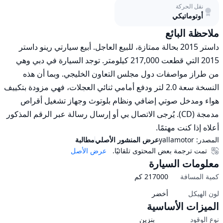
نقل الحركة
أوتوماتيكي
ملاحظة البائع
داستر 2015 بحالة ممتازة، للبيع العاجل. أبيع سيارتي رينو داستر 
2015 التي قطعت 217,000 كيلومتر. توجد السيارة في دبي وهي 
من طراز مواصفات دول مجلس التعاون الخليجي. وبما أن هذه 
النسخة سعة 2.0 لتر ودفع أمامي ثنائي العجلات، فهي مزودة بتكييف 
هواء ومدخل صوتي إضافي ونظام بلوتوث وجهاز تشغيل أقراص 
مدمجة (CD). يُرجى الاتصال بي أو إرسال رسالة عبر الرقم المذكور 
أعلاه إذا كنت مهتمًا.
المصدر:
yallamotor
عرض المنشور الأصلي
مطالبة
تمت ترجمة بعض المحتوى تلقائيًا.
عرض الأصل
معلومات السيارة
كمية المسافة
217000
كم
لون الهيكل
أخضر
الميزات الأساسية
نوع الوقود
بنزين