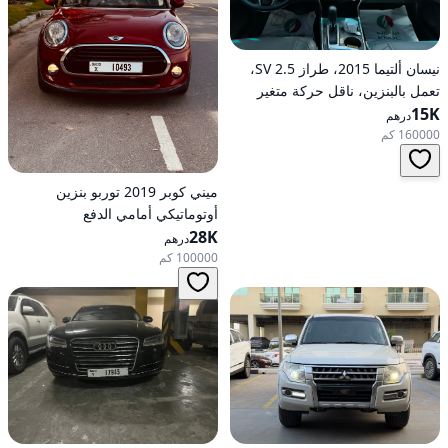
نيسان ألتيما 2015، طراز 2.5 SV،
تعمل بالبنزين، ناقل حركة متغير
15K
مستمر (CVT)، دفع أمامي
درهم
160000 كم
ميني كوبر 2019 توربو بنزين
أوتوماتيكي أمامي الدفع
28K
درهم
100000 كم