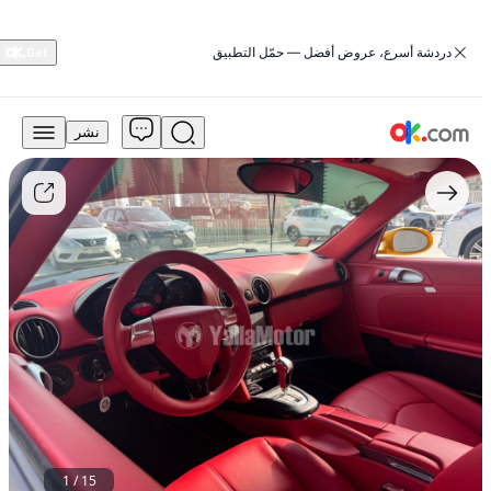
‏دردشة أسرع، عروض أفضل — حمّل التطبيق
نشر
50,000
درهم
للبيع
بورشه
كايمان
2008
طراز
أساسي
يعمل
بالبنزين،
أوتوماتيكي،
دفع
خلفي
مستعمل
1
/
15