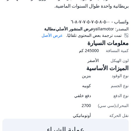
واتساب - ٠-٥-٨-٥-٧-٥-٧-٧-٨-٦
المصدر:
yallamotor
عرض المنشور الأصلي
مطالبة
تمت ترجمة بعض المحتوى تلقائيًا.
عرض الأصل
معلومات السيارة
كمية المسافة
245000
كم
لون الهيكل
الأصفر
الميزات الأساسية
نوع الوقود
بنزين
نوع الجسم
كوبيه
نوع الدفع
دفع خلفي
المحرك(سي سي)
2700
نقل الحركة
أوتوماتيكي
عملية الشراء