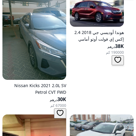
هوندا أوديسي جي 2018 2.4
إكس إي فولت أوتو أمامي
الدفع
38K
درهم
190000 كم
Nissan Kicks 2021 2.0L SV
Petrol CVT FWD
30K
درهم
67000 كم