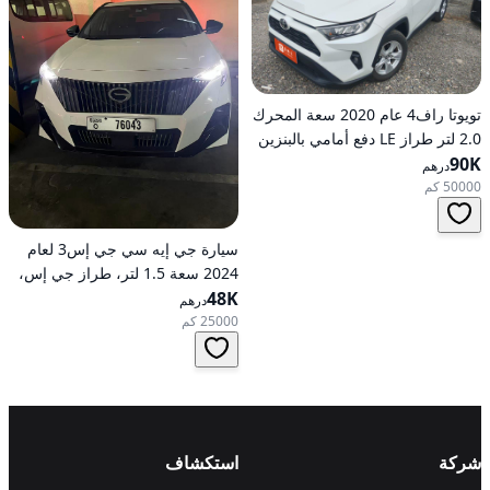
تويوتا راف4 عام 2020 سعة المحرك
2.0 لتر طراز LE دفع أمامي بالبنزين
90K
أوتوماتيكي
درهم
50000 كم
سيارة جي إيه سي جي إس3 لعام
2024 سعة 1.5 لتر، طراز جي إس،
48K
تعمل بالبنزين، ناقل حركة
درهم
أوتوماتيكي، دفع أمامي
25000 كم
شركة
استكشاف