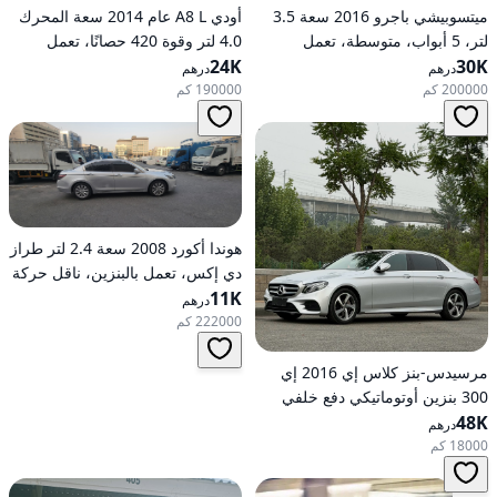
ميتسوبيشي باجرو 2016 سعة 3.5
أودي A8 L عام 2014 سعة المحرك
لتر، 5 أبواب، متوسطة، تعمل
4.0 لتر وقوة 420 حصانًا، تعمل
30K
بالبنزين، أوتوماتيكية، دفع رباعي
24K
بالبنزين، ناقل حركة أوتوماتيكي، دفع
درهم
درهم
كلي للعجلات
200000 كم
190000 كم
هوندا أكورد 2008 سعة 2.4 لتر طراز
دي إكس، تعمل بالبنزين، ناقل حركة
11K
أوتوماتيكي، دفع أمامي
درهم
222000 كم
مرسيدس-بنز كلاس إي 2016 إي
300 بنزين أوتوماتيكي دفع خلفي
48K
درهم
18000 كم