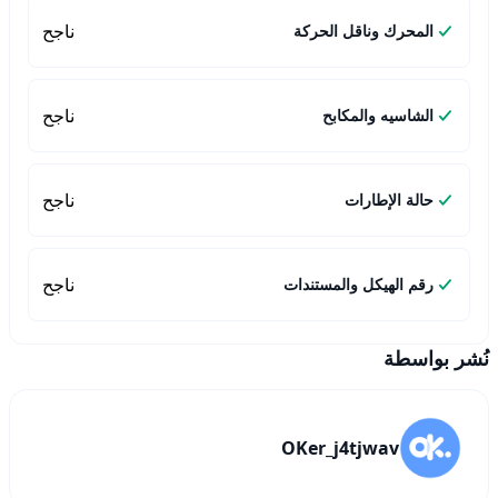
ناجح
المحرك وناقل الحركة
ناجح
الشاسيه والمكابح
ناجح
حالة الإطارات
ناجح
رقم الهيكل والمستندات
نُشر بواسطة
OKer_j4tjwav