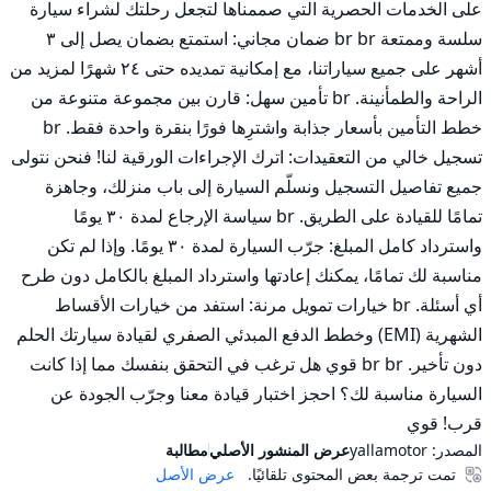
على الخدمات الحصرية التي صممناها لتجعل رحلتك لشراء سيارة 
سلسة وممتعة br br ضمان مجاني: استمتع بضمان يصل إلى ٣ 
أشهر على جميع سياراتنا، مع إمكانية تمديده حتى ٢٤ شهرًا لمزيد من 
الراحة والطمأنينة. br تأمين سهل: قارن بين مجموعة متنوعة من 
خطط التأمين بأسعار جذابة واشترِها فورًا بنقرة واحدة فقط. br 
تسجيل خالي من التعقيدات: اترك الإجراءات الورقية لنا! فنحن نتولى 
جميع تفاصيل التسجيل ونسلّم السيارة إلى باب منزلك، وجاهزة 
تمامًا للقيادة على الطريق. br سياسة الإرجاع لمدة ٣٠ يومًا 
واسترداد كامل المبلغ: جرّب السيارة لمدة ٣٠ يومًا. وإذا لم تكن 
مناسبة لك تمامًا، يمكنك إعادتها واسترداد المبلغ بالكامل دون طرح 
أي أسئلة. br خيارات تمويل مرنة: استفد من خيارات الأقساط 
الشهرية (EMI) وخطط الدفع المبدئي الصفري لقيادة سيارتك الحلم 
دون تأخير. br br قوي هل ترغب في التحقق بنفسك مما إذا كانت 
السيارة مناسبة لك؟ احجز اختبار قيادة معنا وجرّب الجودة عن 
قرب! قوي
المصدر:
yallamotor
عرض المنشور الأصلي
مطالبة
تمت ترجمة بعض المحتوى تلقائيًا.
عرض الأصل