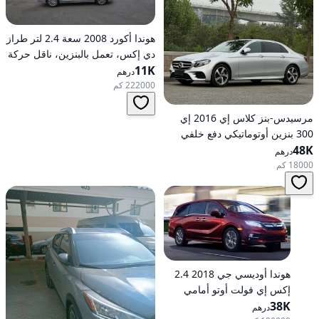
هوندا أكورد 2008 سعة 2.4 لتر طراز
دي إكس، تعمل بالبنزين، ناقل حركة
11K
أوتوماتيكي، دفع أمامي
درهم
222000 كم
مرسيدس-بنز كلاس إي 2016 إي
300 بنزين أوتوماتيكي دفع خلفي
48K
درهم
18000 كم
هوندا أوديسي جي 2018 2.4
إكس إي فولت أوتو أمامي
الدفع
38K
درهم