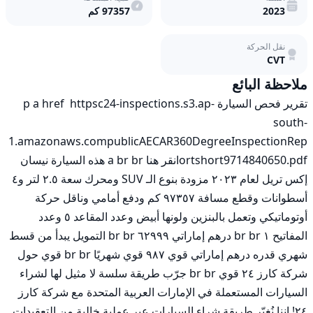
حركة
2023
97357
كم
مستمر
متغير
(CVT)،
نقل الحركة
دفع
CVT
كلي
ملاحظة البائع
للعجلات
مستعمل
تقرير فحص السيارة p a href  httpsc24-inspections.s3.ap-
south-
1.amazonaws.compublicAECAR360DegreeInspectionRep
ortshort9714840650.pdfانقر هنا a br br هذه السيارة نيسان 
إكس تريل لعام ٢٠٢٣ مزودة بنوع الـ SUV ومحرك سعة ٢.٥ لتر و٤ 
أسطوانات وقطع مسافة ٩٧٣٥٧ كم ودفع أمامي وناقل حركة 
أوتوماتيكي وتعمل بالبنزين ولونها أبيض وعدد المقاعد ٥ وعدد 
المفاتيح ١ br br درهم إماراتي ٦٢٩٩٩ br br التمويل يبدأ من قسط 
شهري قدره درهم إماراتي قوي ٩٨٧ قوي شهريًا br br قوي حول 
شركة كارز ٢٤ قوي br br جرّب طريقة سلسة لا مثيل لها لشراء 
السيارات المستعملة في الإمارات العربية المتحدة مع شركة كارز 
٢٤! إننا نُغيّر طريقة شراء السيارات عبر عملية خالية من التعقيدات 