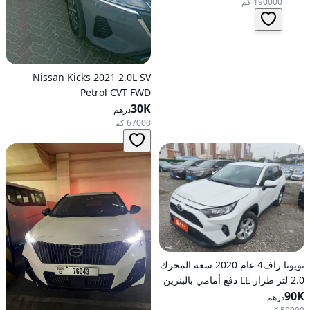
190000 كم
Nissan Kicks 2021 2.0L SV
Petrol CVT FWD
30K
درهم
67000 كم
تويوتا راف4 عام 2020 سعة المحرك
2.0 لتر طراز LE دفع أمامي بالبنزين
90K
أوتوماتيكي
درهم