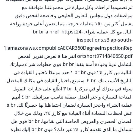
تم تصميمها لراحتك. وكل سيارة في مجموعتنا متوافقة مع 
مواصفات دول مجلس التعاون الخليجي وخاضعة لفحص دقيق 
يشمل أكثر من ١٥٠ معاملة حرجة، مما يضمن أعلى جودة وراحة 
البال مع كل عملية شراء. br br a href  httpsc24-
inspections.s3.ap-south-
1.amazonaws.compublicAECAR360DegreeInspectionRep
ortshort9714840650.pdf انقر هنا a لعرض تقرير الفحص 
الشامل لدينا وقيادة آمنة بثقة! br br قوي خطوات شراء سيارتك 
التالية من كارز ٢٤ قوي br br ١ حدد موعدًا لاختبار القيادة في 
التاريخ الأنسب لك. br ٢ استمتع باختبار القيادة في مكانك المفضل 
سواء في منزلك أو في مركزنا. br ٣ اطّلع على خيارات التمويل 
المتاحة للسيارة واختر أفضل صفقة تناسب ميزانيتك. br ٤ أتمِم 
عملية الشراء واحجز السيارة لضمان احتفاظنا بها حصريًّا لك. br ٥ 
عش لحظات السعادة أثناء القيادة مع كارز ٢٤، وذلك من خلال 
الضمان الحصري والعروض الخاصة التي نقدّمها. br br قوي هل 
تتساءل ما الذي تقدمه كارز ٢٤ غير ذلك؟ قوي br br إليك نظرة 