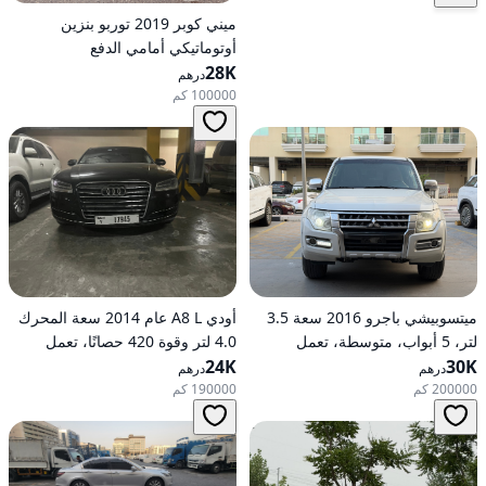
ميني كوبر 2019 توربو بنزين
أوتوماتيكي أمامي الدفع
28K
درهم
100000 كم
ميتسوبيشي باجرو 2016 سعة 3.5
أودي A8 L عام 2014 سعة المحرك
لتر، 5 أبواب، متوسطة، تعمل
4.0 لتر وقوة 420 حصانًا، تعمل
30K
بالبنزين، أوتوماتيكية، دفع رباعي
24K
بالبنزين، ناقل حركة أوتوماتيكي، دفع
درهم
درهم
كلي للعجلات
200000 كم
190000 كم