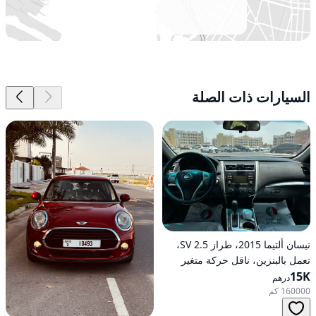
السيارات ذات الصلة
نيسان ألتيما 2015، طراز 2.5 SV،
تعمل بالبنزين، ناقل حركة متغير
15K
مستمر (CVT)، دفع أمامي
درهم
160000 كم