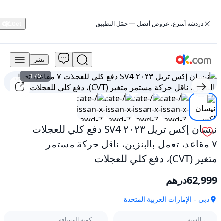
‏دردشة أسرع، عروض أفضل — حمّل التطبيق
نشر
62,999
درهم
1
/
5
للبيع
نيسان
إكس
تريل
٢٠٢٣
نيسان إكس تريل ٢٠٢٣ SV4 دفع كلي للعجلات
SV4
٧ مقاعد، تعمل بالبنزين، ناقل حركة مستمر
دفع
كلي
متغير (CVT)، دفع كلي للعجلات
للعجلات
٧
62,999
درهم
مقاعد،
تعمل
دبي - الإمارات العربية المتحدة
بالبنزين،
ناقل
السنة
كمية المسافة