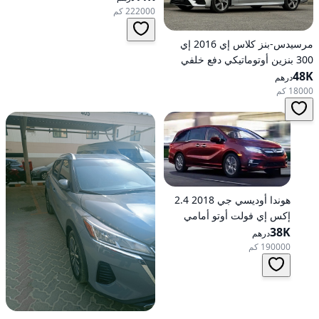
222000 كم
مرسيدس-بنز كلاس إي 2016 إي
300 بنزين أوتوماتيكي دفع خلفي
48K
درهم
18000 كم
هوندا أوديسي جي 2018 2.4
إكس إي فولت أوتو أمامي
الدفع
38K
درهم
190000 كم