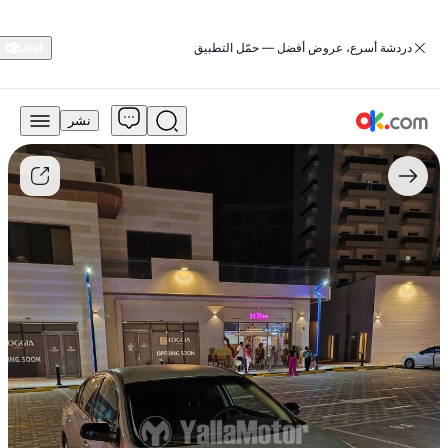
‏دردشة أسرع، عروض أفضل — حمّل التطبيق
نشر
15,000
درهم
للبيع
نيسان
ألتيما
2011،
سعة
2.5
لتر،
فئة
SV،
تعمل
بالبنزين،
ناقل
حركة
متغير