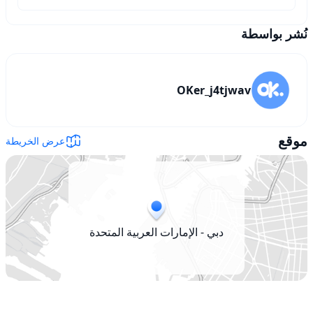
نُشر بواسطة
OKer_j4tjwav
موقع
عرض الخريطة
دبي - الإمارات العربية المتحدة