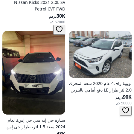
Nissan Kicks 2021 2.0L SV
Petrol CVT FWD
30K
درهم
67000 كم
تويوتا راف4 عام 2020 سعة المحرك
2.0 لتر طراز LE دفع أمامي بالبنزين
90K
أوتوماتيكي
درهم
50000 كم
سيارة جي إيه سي جي إس3 لعام
2024 سعة 1.5 لتر، طراز جي إس،
48K
تعمل بالبنزين، ناقل حركة