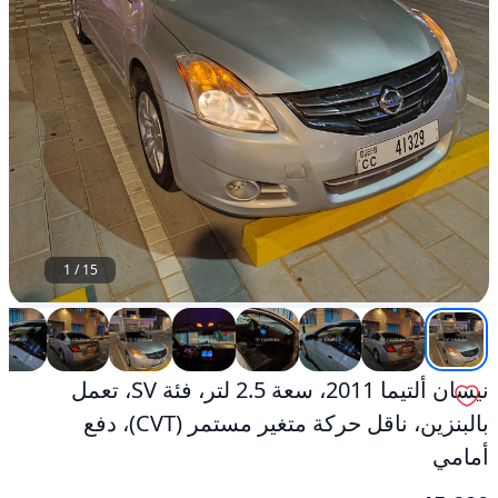
مستمر
(CVT)،
دفع
أمامي
مستعمل
1
/
15
نيسان ألتيما 2011، سعة 2.5 لتر، فئة SV، تعمل
بالبنزين، ناقل حركة متغير مستمر (CVT)، دفع
أمامي