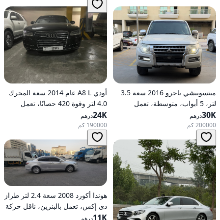
ميتسوبيشي باجرو 2016 سعة 3.5
أودي A8 L عام 2014 سعة المحرك
لتر، 5 أبواب، متوسطة، تعمل
4.0 لتر وقوة 420 حصانًا، تعمل
30K
بالبنزين، أوتوماتيكية، دفع رباعي
24K
بالبنزين، ناقل حركة أوتوماتيكي، دفع
درهم
درهم
كلي للعجلات
200000 كم
190000 كم
هوندا أكورد 2008 سعة 2.4 لتر طراز
دي إكس، تعمل بالبنزين، ناقل حركة
11K
أوتوماتيكي، دفع أمامي
درهم