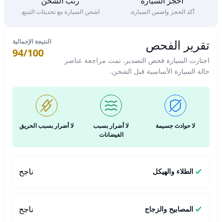
احجز السيارة
رتّب الشحن
أكد الحجز واضمن السيارة.
اشحن السيارة مع تحديثات التتبع.
تقرير الفحص
النتيجة الإجمالية
94/100
اجتازت السيارة فحص التصدير. تمت مراجعة عناصر
حالة السيارة الأساسية قبل الشحن.
لا حوادث جسيمة
لا أضرار بسبب
لا أضرار بسبب الحريق
الفيضانات
ناجح
الطلاء والهيكل
ناجح
المصابيح والزجاج