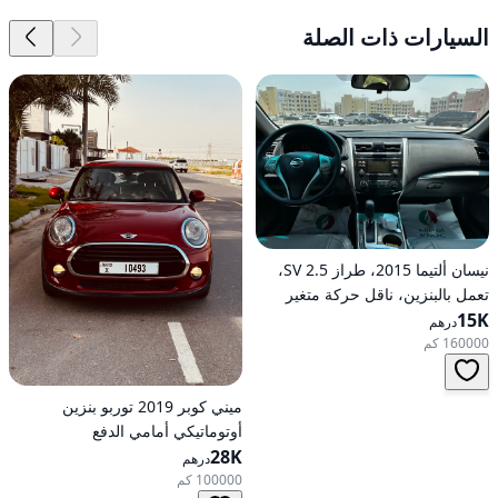
السيارات ذات الصلة
نيسان ألتيما 2015، طراز 2.5 SV،
تعمل بالبنزين، ناقل حركة متغير
15K
مستمر (CVT)، دفع أمامي
درهم
160000 كم
ميني كوبر 2019 توربو بنزين
أوتوماتيكي أمامي الدفع
28K
درهم
100000 كم