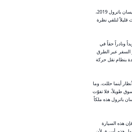
"تحذير لجميع عشاق السيارات ومحبي المغامرات! استعد لتجربة قيادة مثيرة مع هذه السيارة الرياضية متعددة الاستخدامات المستعملة من نيسان باترول 2019، 
والمتاحة الآن مقابل 128000 درهم إماراتي فقط في دبي. إن هذه الوحوش من سيارة ستلفت الأنظار وتُحدث صدى أينما ذهبت، فاستعد وتريث قليلاً لنلقي نظرة 
إن نيسان باترول 2019 هذه في حالة ممتازة، مع كيلومترات منخفضة تبلغ 28171 فقط. وهي تتميز بمواصفات أسترالية، مما يجعلها وِجداناً فريداً ونادراً حقاً في 
سوق دبي. إن خيارات التجهيز الكامل وقدرات الدفع الرباعي لهذه السيارة الرياضية متعددة الاستخدامات تجعلها مثالية للتنقل داخل المدينة أو السفر عبر الطرق 
المفتوحة. واطمئن، فهذه السيارة ليس لديها أي تاريخ حوادث، ومع باطن وسطح أنيقين ستقع في حبها من النظرة الأولى. تعمل بالبنزين ومزودة بنظام نقل حركة 
لكن انتظر، هناك المزيد! إن نيسان باترول هذه ليست مجرد سيارة رياضية عادية. فبسبب هيكلها الأنيق والعصري، فإن هذه السيارة ستلفت الأنظار أينما حللت. وما 
الأفضل من ذلك؟ إنها خالية من المشاكل، مما يسمح لك بالتركيز على متعة القيادة دون أي قلق. إذاً لما الانتظار؟ لن تبقى هذه السيارة في السوق طويلاً، فلا تفوّت 
الفرصة لامتلاك هذا الجمال. احصل عليها الآن وكن مصدر حسد الجميع على الطريق. اتصل بنا اليوم لتحديد موعد لاختبار القيادة واجعل من نيسان باترول هذه ملكاً 
لا تفوت هذه الفرصة الرائعة لامتلاك نيسان باترول 2019 مستعملة في دبي. مع تصميمها الجذاب وأدائها القوي وقيادتها الخالية من المشاكل، فإن هذه السيارة 
صفقة رابحة مقابل 128000 درهم إماراتي فقط. لذلك لا تنتظر أكثر من ذلك وتحرك الآن. اتصل بنا اليوم واستعد لتجربة متعة قيادة نيسان باترول هذه. أسرع، لأن 