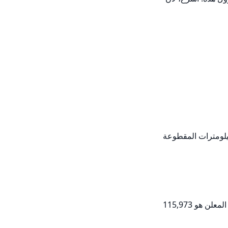
                  في دبي، لدينا حالياً 19 سيارة نيسان باترول 2019 مستعملة للبيع. متوسط السعر المعلن هو 112,684 درهم إماراتي ومتوسط الكيلومترات المقطوعة 
              إذا كنت ترغب في توسيع بحثك، فإن موقع يالاموتور لديه حالياً 41 سيارة نيسان باترول 2019 مستعملة في الإمارات. متوسط السعر المعلن هو 115,973 