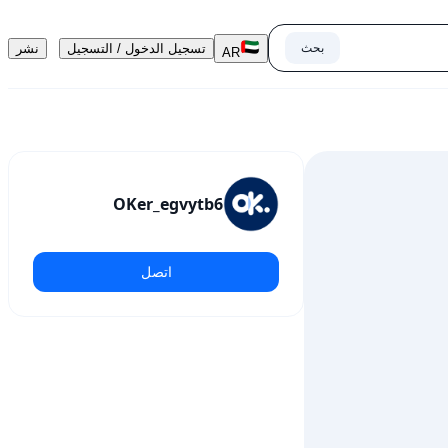
بحث
تسجيل الدخول / التسجيل
نشر
AR
OKer_egvytb6
اتصل