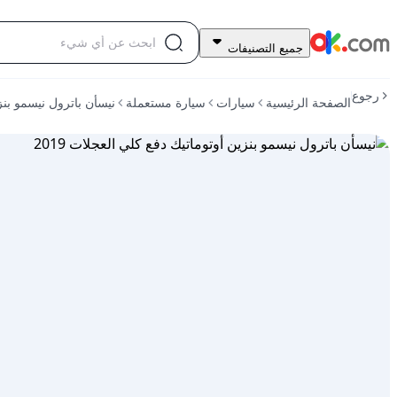
128,000
جميع التصنيفات
درهم
للبيع
رجوع
الصفحة الرئيسية
سيارات
سيارة مستعملة
نيسأن باترول نيسمو بنزي
نيسأن
باترول
نيسمو
بنزين
أوتوماتيك
دفع
كلي
العجلات
2019
مستعمل