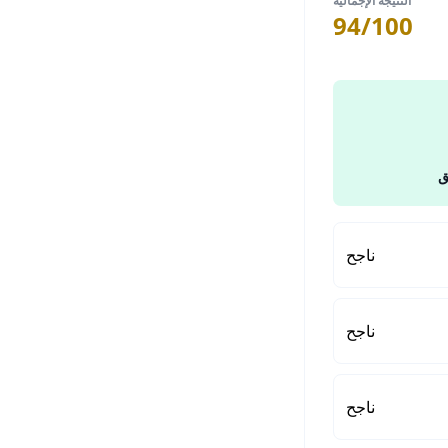
النتيجة الإجمالية
94/100
ق
ناجح
ناجح
ناجح