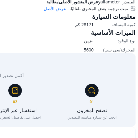
المصدر:
yallamotor
عرض المنشور الأصلي
مطالبة
تمت ترجمة بعض المحتوى تلقائيًا.
عرض الأصل
معلومات السيارة
كمية المسافة
28171
كم
الميزات الأساسية
نوع الوقود
بنزين
المحرك(سي سي)
5600
أكمل تصدير السيار
02
01
تصفح المخزون
استفسار عبر الإنت
ابحث عن سيارة مناسبة للتصدير.
احصل على تفاصيل السعر وا