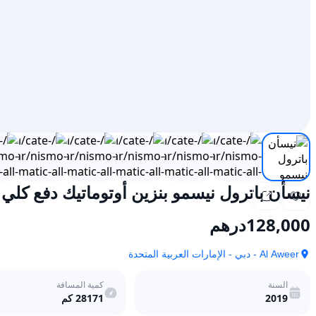
نيسأن باترول نيسمو بنزين أوتوماتيك دفع كلي الع
128,000
درهم
Al Aweer - دبي - الإمارات العربية المتحدة
السنة
كمية المسافة
2019
28171
كم