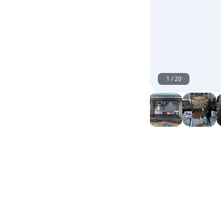
1
/
20