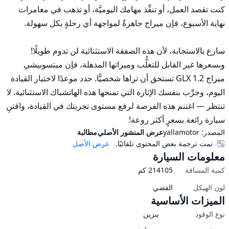
كنت تقصد العمل، أو تنفِّذ مهامك اليوميَّة، أو تذهب في مغامرات 
سارع بالاستجابة، لأن هذه الصفقة الاستثنائية لن تدوم طويلًا! 
وبسعرها غير القابل للتغلُّب وميزاتها المذهلة، فإن ميتسوبيشي 
ميراج 1.2 GLX تستحق أن تراها شخصيًّا. حدد موعدًا لاختبار القيادة 
اليوم، وجرِّب بنفسك الإثارة التي تمنحها هذه الهاتشباك الاستثنائية. لا 
تنتظر — اغتنم هذه الفرصة لرفع مستوى تجربتك في القيادة، واقتنِ 
سيارة رائعة بسعرٍ أكثر روعة!
المصدر:
yallamotor
عرض المنشور الأصلي
مطالبة
تمت ترجمة بعض المحتوى تلقائيًا.
عرض الأصل
معلومات السيارة
كمية المسافة
214105
كم
لون الهيكل
الفضي
الميزات الأساسية
نوع الوقود
بنزين