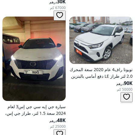
30K
درهم
67000 كم
تويوتا راف4 عام 2020 سعة المحرك
2.0 لتر طراز LE دفع أمامي بالبنزين
90K
أوتوماتيكي
درهم
50000 كم
سيارة جي إيه سي جي إس3 لعام
2024 سعة 1.5 لتر، طراز جي إس،
48K
تعمل بالبنزين، ناقل حركة
درهم
أوتوماتيكي، دفع أمامي
25000 كم