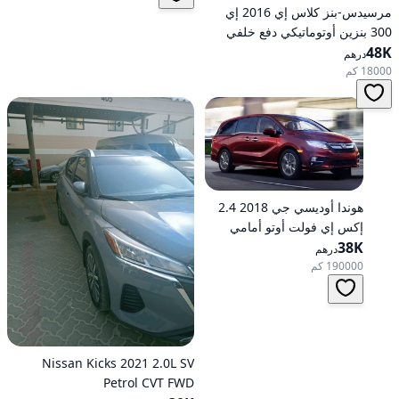
مرسيدس-بنز كلاس إي 2016 إي
300 بنزين أوتوماتيكي دفع خلفي
48K
درهم
18000 كم
هوندا أوديسي جي 2018 2.4
إكس إي فولت أوتو أمامي
الدفع
38K
درهم
190000 كم
Nissan Kicks 2021 2.0L SV
Petrol CVT FWD