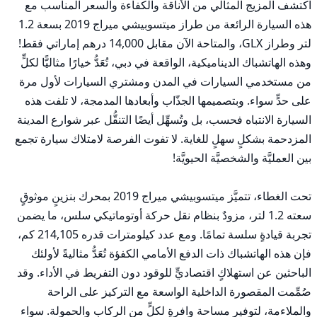
اكتشف المزيج المثالي من الأناقة والكفاءة والسعر المناسب مع 
هذه السيارة الرائعة من طراز ميتسوبيشي ميراج 2019 بسعة 1.2 
لتر وطراز GLX، والمتاحة الآن مقابل 14,000 درهم إماراتي فقط! 
وهذه الهاتشباك الديناميكية، الواقعة في دبي، تُعَدُّ خيارًا مثاليًّا لكلٍّ 
من مستخدمي السيارات في المدن ومشتري السيارات لأول مرة 
على حدٍّ سواء. وبتصميمها الجذّاب وأبعادها المدمجة، لا تلفت هذه 
السيارة الانتباه فحسب، بل وتُسهِّل أيضًا التنقُّل عبر شوارع المدينة 
المزدحمة بشكلٍ سهلٍ للغاية. لا تفوت الفرصة لامتلاك سيارة تجمع 
تحت الغطاء، تتميَّز ميتسوبيشي ميراج 2019 بمحرك بنزينٍ موثوقٍ 
سعته 1.2 لتر، مزودٌ بنظام نقل حركة أوتوماتيكي سلس، ما يضمن 
تجربة قيادةٍ سلسة تمامًا. ومع عدد كيلومترات قدره 214,105 كم، 
فإن هذه الهاتشباك ذات الدفع الأمامي الكفؤة تُعَدُّ مثاليةً لأولئك 
الباحثين عن استهلاكٍ اقتصاديٍّ للوقود دون التفريط في الأداء. وقد 
صُمِّمت المقصورة الداخلية الواسعة مع التركيز على الراحة 
والملاءمة، لتوفير مساحة وافرةٍ لكلٍّ من الركاب والحمولة. سواء 