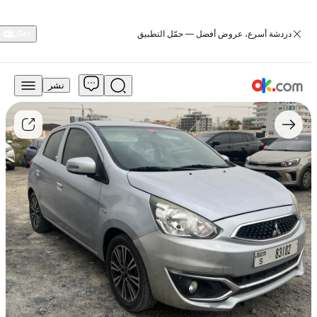
‏دردشة أسرع، عروض أفضل — حمّل التطبيق
نشر
14,000
درهم
للبيع
ميتسوبيشي
ميراج
2019،
طراز
1.2
GLX،
تعمل
بالبنزين،
أوتوماتيكية
الدفع
الأمامي
مستعمل