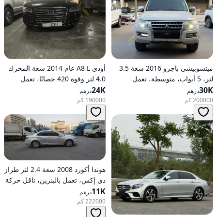
ميتسوبيشي باجرو 2016 سعة 3.5
أودي A8 L عام 2014 سعة المحرك
لتر، 5 أبواب، متوسطة، تعمل
4.0 لتر وقوة 420 حصانًا، تعمل
30K
بالبنزين، أوتوماتيكية، دفع رباعي
24K
بالبنزين، ناقل حركة أوتوماتيكي، دفع
درهم
درهم
كلي للعجلات
200000 كم
190000 كم
هوندا أكورد 2008 سعة 2.4 لتر طراز
دي إكس، تعمل بالبنزين، ناقل حركة
11K
أوتوماتيكي، دفع أمامي
درهم
222000 كم