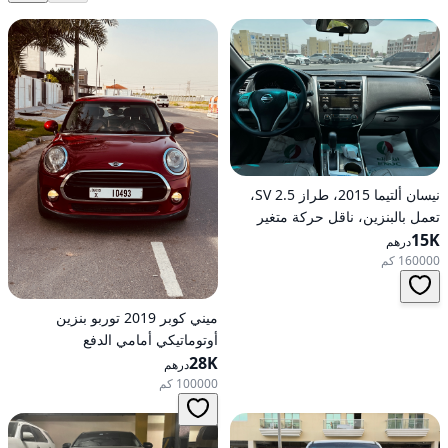
نيسان ألتيما 2015، طراز 2.5 SV،
تعمل بالبنزين، ناقل حركة متغير
15K
مستمر (CVT)، دفع أمامي
درهم
160000 كم
ميني كوبر 2019 توربو بنزين
أوتوماتيكي أمامي الدفع
28K
درهم
100000 كم