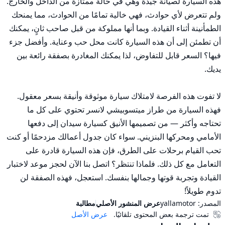
هذه السيارة لصيانة جيدة وهي في حالة ممتازة من الداخل والخارج. 
ولم تتعرض لأي حوادث، فهي خالية تمامًا من الحوادث، مما يمنحك 
الطمأنينة أثناء القيادة. وبما أنها مملوكة من قبل صاحب ثانٍ، يمكنك 
أن تطمئن إلى أن هذه السيارة كانت محل حب وعناية. وأفضل جزء 
فيها؟ السعر قابل للتفاوض، لذا يمكنك المغادرة بصفقة رائعة بين 
لا تفوت هذه الفرصة لامتلاك سيارة موثوقة وأنيقة بسعر معقول. 
فهذه السيارة من طراز ميتسوبيشي لانسر تحتوي على كل ما 
تحتاجه وأكثر — من تصميمها الأنيق كسيارة سيدان إلى دفعها 
الأمامي ومحركها البنزيني. سواء كان جدول أعمالك مزدحمًا أو كنت 
تحب القيام برحلات على الطرق، فإن هذه السيارة قادرة على 
التعامل مع كل ذلك. فلماذا تنتظر؟ اتصل بنا الآن لحجز موعد لاختبار 
القيادة وتجربة قوتها وجمالها بنفسك. استعجل، فهذه الصفقة لن 
تدوم طويلاً!
المصدر:
yallamotor
عرض المنشور الأصلي
مطالبة
تمت ترجمة بعض المحتوى تلقائيًا.
عرض الأصل