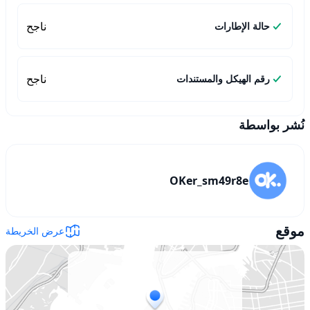
ناجح
حالة الإطارات
ناجح
رقم الهيكل والمستندات
نُشر بواسطة
OKer_sm49r8e
موقع
عرض الخريطة