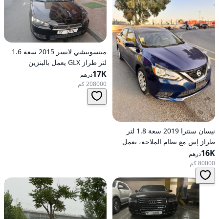
ميتسوبيشي لانسر 2015 سعة 1.6
لتر طراز GLX يعمل بالبنزين
17K
وأوتوماتيكي بدفع أمامي
درهم
208000 كم
نيسان سنترا 2019 سعة 1.8 لتر
طراز إس مع نظام الملاحة، تعمل
16K
بالبنزين، ناقل حركة أوتوماتيكي، دفع
درهم
أمامي
80000 كم