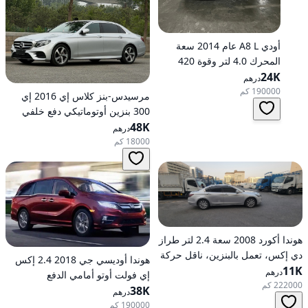
أودي A8 L عام 2014 سعة
المحرك 4.0 لتر وقوة 420
24K
حصانًا، تعمل بالبنزين، ناقل
درهم
حركة أوتوماتيكي، دفع كلي
190000 كم
مرسيدس-بنز كلاس إي 2016 إي
للعجلات
300 بنزين أوتوماتيكي دفع خلفي
48K
درهم
18000 كم
هوندا أكورد 2008 سعة 2.4 لتر طراز
دي إكس، تعمل بالبنزين، ناقل حركة
هوندا أوديسي جي 2018 2.4 إكس
11K
أوتوماتيكي، دفع أمامي
درهم
إي فولت أوتو أمامي الدفع
222000 كم
38K
درهم
190000 كم