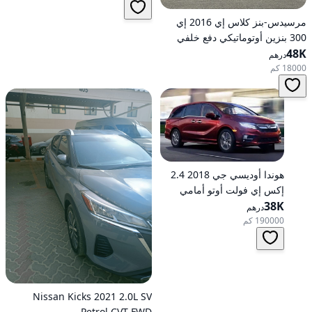
مرسيدس-بنز كلاس إي 2016 إي
300 بنزين أوتوماتيكي دفع خلفي
48K
درهم
18000 كم
هوندا أوديسي جي 2018 2.4
إكس إي فولت أوتو أمامي
الدفع
38K
درهم
190000 كم
Nissan Kicks 2021 2.0L SV
Petrol CVT FWD