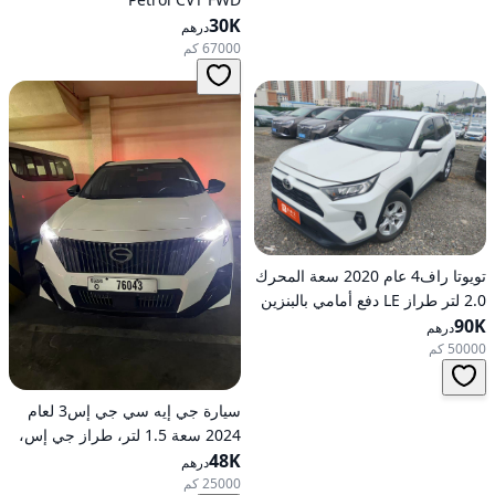
30K
درهم
67000 كم
تويوتا راف4 عام 2020 سعة المحرك
2.0 لتر طراز LE دفع أمامي بالبنزين
90K
أوتوماتيكي
درهم
50000 كم
سيارة جي إيه سي جي إس3 لعام
2024 سعة 1.5 لتر، طراز جي إس،
48K
تعمل بالبنزين، ناقل حركة
درهم
أوتوماتيكي، دفع أمامي
25000 كم