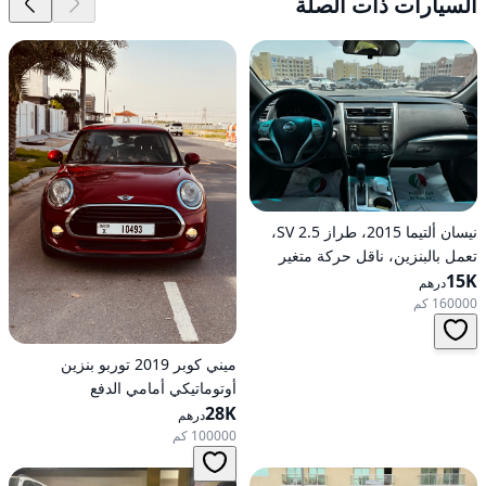
السيارات ذات الصلة
نيسان ألتيما 2015، طراز 2.5 SV،
تعمل بالبنزين، ناقل حركة متغير
15K
مستمر (CVT)، دفع أمامي
درهم
160000 كم
ميني كوبر 2019 توربو بنزين
أوتوماتيكي أمامي الدفع
28K
درهم
100000 كم