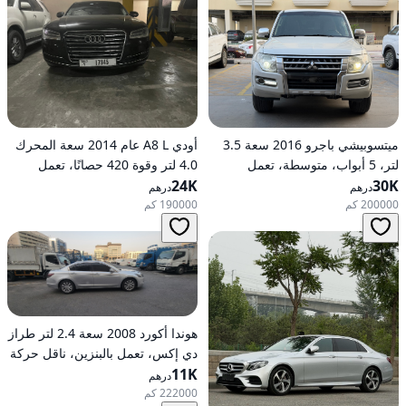
ميتسوبيشي باجرو 2016 سعة 3.5
أودي A8 L عام 2014 سعة المحرك
لتر، 5 أبواب، متوسطة، تعمل
4.0 لتر وقوة 420 حصانًا، تعمل
30K
بالبنزين، أوتوماتيكية، دفع رباعي
24K
بالبنزين، ناقل حركة أوتوماتيكي، دفع
درهم
درهم
كلي للعجلات
200000 كم
190000 كم
هوندا أكورد 2008 سعة 2.4 لتر طراز
دي إكس، تعمل بالبنزين، ناقل حركة
11K
أوتوماتيكي، دفع أمامي
درهم
222000 كم