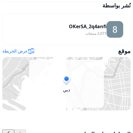
نُشر بواسطة
OKerSA_2q4anfi
2,071
منتجات
موقع
عرض الخريطة
دبي