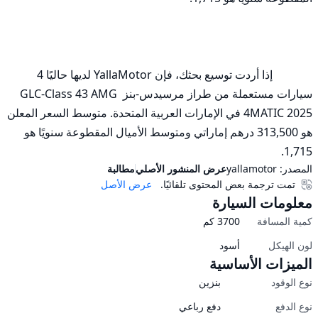
              إذا أردت توسيع بحثك، فإن YallaMotor لديها حاليًا 4 
سيارات مستعملة من طراز مرسيدس-بنز GLC-Class 43 AMG 
4MATIC 2025 في الإمارات العربية المتحدة. متوسط السعر المعلن 
هو 313,500 درهم إماراتي ومتوسط الأميال المقطوعة سنويًا هو 
1,715.
المصدر:
yallamotor
عرض المنشور الأصلي
مطالبة
تمت ترجمة بعض المحتوى تلقائيًا.
عرض الأصل
معلومات السيارة
كمية المسافة
3700
كم
لون الهيكل
أسود
الميزات الأساسية
نوع الوقود
بنزين
نوع الدفع
دفع رباعي