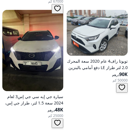
67000 كم
تويوتا راف4 عام 2020 سعة المحرك
2.0 لتر طراز LE دفع أمامي بالبنزين
90K
أوتوماتيكي
درهم
50000 كم
سيارة جي إيه سي جي إس3 لعام
2024 سعة 1.5 لتر، طراز جي إس،
48K
تعمل بالبنزين، ناقل حركة
درهم
أوتوماتيكي، دفع أمامي
25000 كم