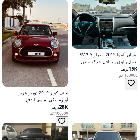
نيسان ألتيما 2015، طراز 2.5 SV،
تعمل بالبنزين، ناقل حركة متغير
15K
مستمر (CVT)، دفع أمامي
درهم
160000 كم
ميني كوبر 2019 توربو بنزين
أوتوماتيكي أمامي الدفع
28K
درهم
100000 كم