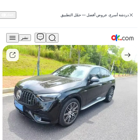
‏دردشة أسرع، عروض أفضل — حمّل التطبيق
نشر
294,000
درهم
للبيع
43
AMG
4MATIC
بنزين
أوتوماتيك
كلّ
العجلات
2025
فئة
جي
إل
سي
مرسيدس-