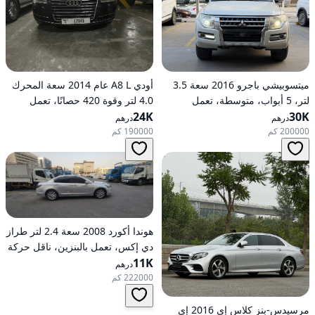
ميتسوبيشي باجرو 2016 سعة 3.5
أودي A8 L عام 2014 سعة المحرك
لتر، 5 أبواب، متوسطة، تعمل
4.0 لتر وقوة 420 حصانًا، تعمل
30K
بالبنزين، أوتوماتيكية، دفع رباعي
24K
بالبنزين، ناقل حركة أوتوماتيكي، دفع
درهم
درهم
كلي للعجلات
200000 كم
190000 كم
هوندا أكورد 2008 سعة 2.4 لتر طراز
دي إكس، تعمل بالبنزين، ناقل حركة
11K
أوتوماتيكي، دفع أمامي
درهم
222000 كم
مرسيدس-بنز كلاس إي 2016 إي