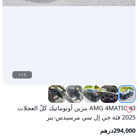
بنز
مستعمل
1
/
5
43 AMG 4MATIC بنزين أوتوماتيك كلّ العجلات
2025 فئة جي إل سي مرسيدس-بنز
294,000
درهم