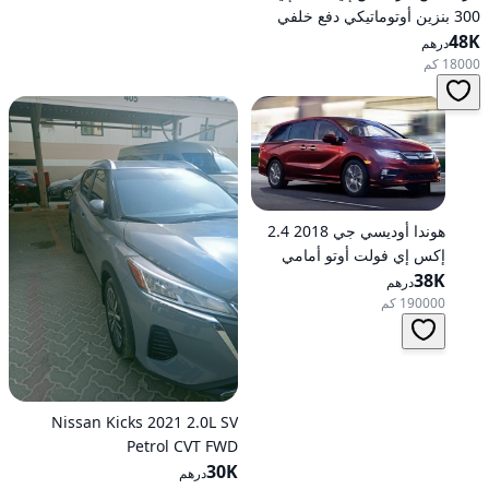
300 بنزين أوتوماتيكي دفع خلفي
48K
درهم
18000 كم
هوندا أوديسي جي 2018 2.4
إكس إي فولت أوتو أمامي
الدفع
38K
درهم
190000 كم
Nissan Kicks 2021 2.0L SV
Petrol CVT FWD
30K
درهم