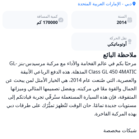
دبي - الإمارات العربية المتحدة
السنة
كمية المسافة
2014
170000
كم
نقل الحركة
أوتوماتيكي
ملاحظة البائع
مرحبًا بكم في عالم الفخامة والأداء مع مركبة مرسيدس-بنز GL-
Class GL 450 4MATIC المذهلة. هذه الدفع الرباعي الأنيقة 
والعصرية، التي صُنعت عام 2014، هي الخيار الأمثل لمن يبحث عن 
الجمال والقوة معًا في مركبته. وبفضل تصميمها المثالي وميزاتها 
المتفوقة، فإن هذه السيارة المستعملة ستُرقّي تجربة قيادتكم إلى 
مستويات جديدة تمامًا. حان الوقت لتُظهرَ تميُّزَك على طرقات دبي 