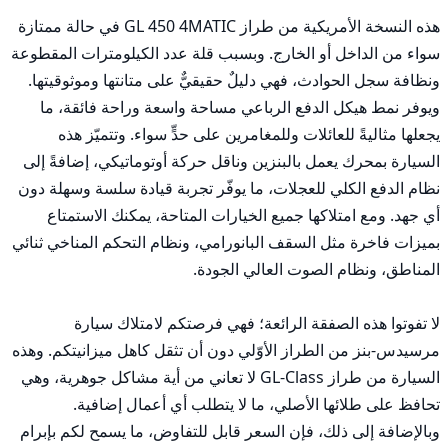
هذه النسخة الأمريكية من طراز GL 450 4MATIC في حالة ممتازة 
سواء من الداخل أو الخارج. وبسبب قلة عدد الكيلومترات المقطوعة 
ونظافة سجل الحوادث، فهي دليلٌ حقيقيٌّ على متانتها وموثوقيتها. 
ويوفر نمط هيكل الدفع الرباعي مساحة واسعة وراحة فائقة، ما 
يجعلها مثاليةً للعائلات وللمغامرين على حدٍّ سواء. وتتميّز هذه 
السيارة بمحرك يعمل بالبنزين وناقل حركة أوتوماتيكي، إضافةً إلى 
نظام الدفع الكلي للعجلات، ما يوفّر تجربة قيادة سلسة وسهلة دون 
أي جهد. ومع امتلاكها جميع الخيارات المتاحة، يمكنك الاستمتاع 
بميزات فاخرة مثل السقف البانورامي، ونظام التحكم المناخي ثنائي 
لا تفوتوا هذه الصفقة الرائعة؛ فهي فرصتكم لامتلاك سيارة 
مرسيدس-بنز من الطراز الأوّلي دون أن تثقل كاهل ميزانيتكم. وهذه 
السيارة من طراز GL-Class لا تعاني من أية مشاكل جوهرية، وهي 
تحافظ على طلائها الأصلي، ما لا يتطلب أي أعمال إضافية. 
وبالإضافة إلى ذلك، فإن السعر قابل للتفاوض، ما يسمح لكم بإبرام 