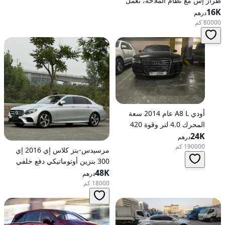
طراز إس مع نظام الملاحة، تعمل
16K
بالبنزين، ناقل حركة أوتوماتيكي، دفع
درهم
أمامي
80000 كم
أودي A8 L عام 2014 سعة
المحرك 4.0 لتر وقوة 420
24K
حصانًا، تعمل بالبنزين، ناقل
درهم
حركة أوتوماتيكي، دفع كلي
190000 كم
مرسيدس-بنز كلاس إي 2016 إي
للعجلات
300 بنزين أوتوماتيكي دفع خلفي
48K
درهم
18000 كم