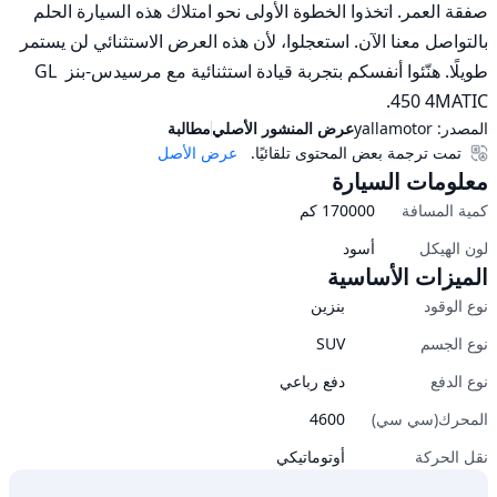
صفقة العمر. اتخذوا الخطوة الأولى نحو امتلاك هذه السيارة الحلم 
بالتواصل معنا الآن. استعجلوا، لأن هذه العرض الاستثنائي لن يستمر 
طويلًا. هنّئوا أنفسكم بتجربة قيادة استثنائية مع مرسيدس-بنز GL 
450 4MATIC.
المصدر:
yallamotor
عرض المنشور الأصلي
مطالبة
تمت ترجمة بعض المحتوى تلقائيًا.
عرض الأصل
معلومات السيارة
كمية المسافة
170000
كم
لون الهيكل
أسود
الميزات الأساسية
نوع الوقود
بنزين
نوع الجسم
SUV
نوع الدفع
دفع رباعي
المحرك(سي سي)
4600
نقل الحركة
أوتوماتيكي