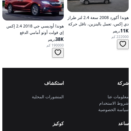
هوندا أكورد 2008 سعة 2.4 لتر طراز
دي إكس، تعمل بالبنزين، ناقل حركة
هوندا أوديسي جي 2018 2.4 إكس
11K
أوتوماتيكي، دفع أمامي
درهم
إي فولت أوتو أمامي الدفع
222000 كم
38K
درهم
190000 كم
شركة
استكشاف
معلومات عنا
المنشورات المحلية
شروط الاستخدام
سياسة الخصوصية
ساعد
كوكيز