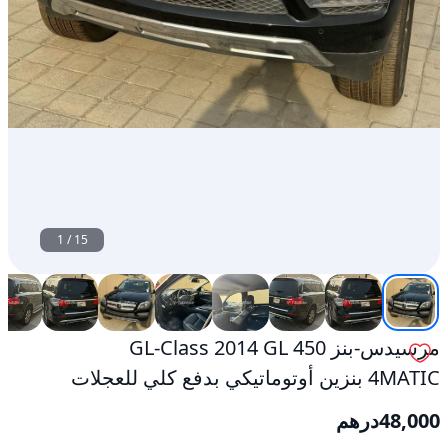
مستعمل
1
/
15
مرسيدس-بنز GL-Class 2014 GL 450
4MATIC بنزين أوتوماتيكي بدفع كلي للعجلات
48,000
درهم