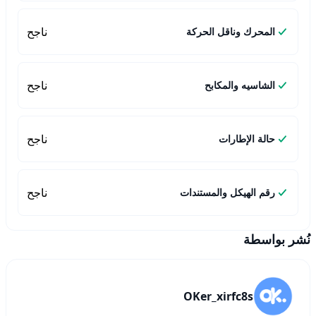
ناجح
المحرك وناقل الحركة
ناجح
الشاسيه والمكابح
ناجح
حالة الإطارات
ناجح
رقم الهيكل والمستندات
نُشر بواسطة
OKer_xirfc8s