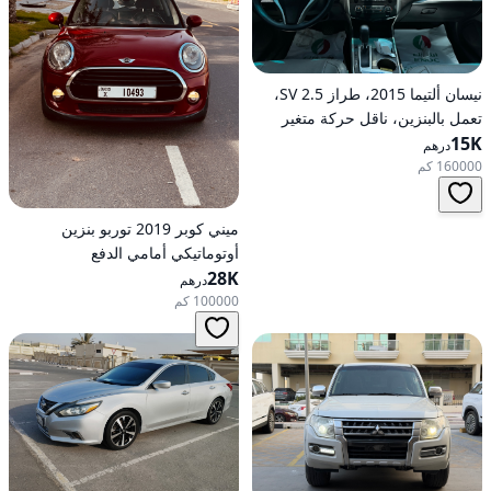
نيسان ألتيما 2015، طراز 2.5 SV،
تعمل بالبنزين، ناقل حركة متغير
15K
مستمر (CVT)، دفع أمامي
درهم
160000 كم
ميني كوبر 2019 توربو بنزين
أوتوماتيكي أمامي الدفع
28K
درهم
100000 كم