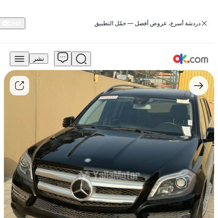
‏دردشة أسرع، عروض أفضل — حمّل التطبيق
نشر
48,000
درهم
للبيع
مرسيدس-
بنز
GL-
Class
2014
GL
450
4MATIC
بنزين
أوتوماتيكي
بدفع
كلي
للعجلات