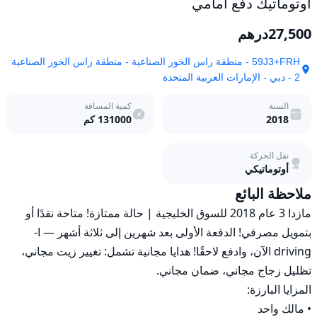
أوتوماتيك دفع أمامي
27,500
درهم
59J3+FRH - منطقة راس الخور الصناعية - منطقة راس الخور الصناعية
2 - دبي - الإمارات العربية المتحدة
السنة
كمية المسافة
2018
131000
كم
نقل الحركة
أوتوماتيكي
ملاحظة البائع
مازدا 3 عام 2018 للسوق الخليجية | حالة ممتازة! متاحة نقدًا أو 
بتمويل مصرفي! الدفعة الأولى بعد شهرين إلى ثلاثة أشهر — ا-
driving الآن، وادفع لاحقًا! هدايا مجانية تشمل: تغيير زيت مجاني، 