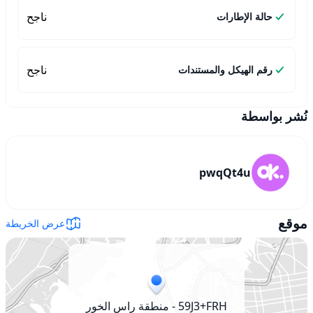
ناجح
حالة الإطارات
ناجح
رقم الهيكل والمستندات
نُشر بواسطة
pwqQt4u
موقع
عرض الخريطة
59J3+FRH - منطقة راس الخور