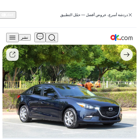
‏دردشة أسرع، عروض أفضل — حمّل التطبيق
نشر
27,500
درهم
للبيع
مازدا
3
سيدان
2018
سعة
1.6
لتر
بنزين
أوتوماتيك
دفع
أمامي
مستعمل