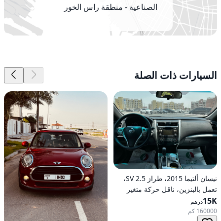
الصناعية - منطقة راس الخور
الصناعية 2 - دبي - الإمارات
العربية المتحدة
السيارات ذات الصلة
نيسان ألتيما 2015، طراز 2.5 SV،
تعمل بالبنزين، ناقل حركة متغير
15K
مستمر (CVT)، دفع أمامي
درهم
160000 كم