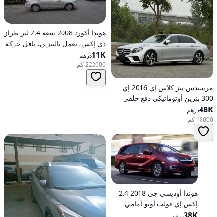
هوندا أكورد 2008 سعة 2.4 لتر طراز
دي إكس، تعمل بالبنزين، ناقل حركة
11K
أوتوماتيكي، دفع أمامي
درهم
222000 كم
مرسيدس-بنز كلاس إي 2016 إي
300 بنزين أوتوماتيكي دفع خلفي
48K
درهم
18000 كم
هوندا أوديسي جي 2018 2.4
إكس إي فولت أوتو أمامي
الدفع
38K
درهم