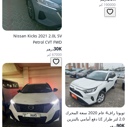
190000 كم
Nissan Kicks 2021 2.0L SV
Petrol CVT FWD
30K
درهم
67000 كم
تويوتا راف4 عام 2020 سعة المحرك
2.0 لتر طراز LE دفع أمامي بالبنزين
90K
أوتوماتيكي
درهم