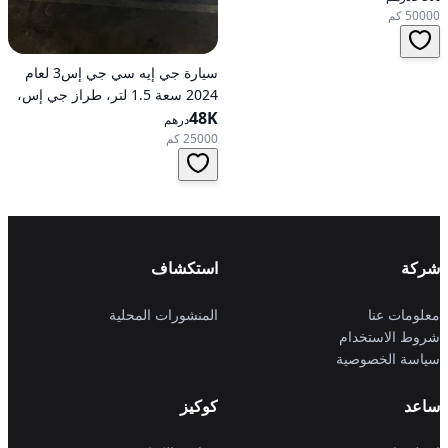
50000 كم
سيارة جي إيه سي جي إس3 لعام
2024 سعة 1.5 لتر، طراز جي إس،
48K
تعمل بالبنزين، ناقل حركة
درهم
أوتوماتيكي، دفع أمامي
25000 كم
شركة
استكشاف
معلومات عنا
المنشورات المحلية
شروط الاستخدام
سياسة الخصوصية
ساعد
كوكيز