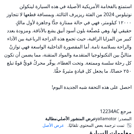
استمتع بالفخامة الأمريكية الأصيلة في هذه السيارة لينكولن 
نوتيلوس 2024 من الفئة ريزيرف الثالثة. وبمسافة قطعها لا تتجاوز 
١٢٠٠٠ كيلومتر، فهي في حالة ممتازة جدًّا وجاهزة لأول مالكٍ 
حقيقي لها. وهي مُصنَّعة بلون أسود أنيق يشع بالأناقة. ومزودة بعدد 
كبير من المزايا الراقية، حيث تجمع هذه الدراجة الرباعية بين الأداء 
والراحة بسلاسة تامة. أما المقصورة الداخلية الواسعة فهي توازنٌ 
مثاليٌّ بين التكنولوجيا المتقدمة والمواد المتقنة، مما يضمن أن تكون 
كل رحلة سلسة وممتعة. وتحت الغطاء، يوفِّر محركٌ قويٌّ قوةً تبلغ 
مرجع 12234AC
المصدر:
yallamotor
عرض المنشور الأصلي
مطالبة
تمت ترجمة بعض المحتوى تلقائيًا.
عرض الأصل
معلومات السيارة