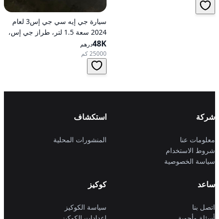
سيارة جي إيه سي جي إس3 لعام
2024 سعة 1.5 لتر، طراز جي إس،
48K
تعمل بالبنزين، ناقل حركة
درهم
أوتوماتيكي، دفع أمامي
25000 كم
شركة
استكشاف
معلومات عنا
المنشورات المحلية
شروط الاستخدام
سياسة الخصوصية
ساعد
كوكيز
اتصل بنا
سياسة الكوكيز
أسئلة وأجوبة
إعدادات الكوكيز