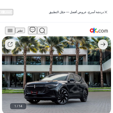
‏دردشة أسرع، عروض أفضل — حمّل التطبيق
نشر
174,999
درهم
للبيع
لينكولن
نوتيلوس
2024
بمحرك
2.7
تيربو
V6
من
الفئة
ريزيرف،
تعمل
بالبنزين،
1
/
14
أوتوماتيكية،