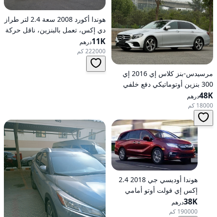
هوندا أكورد 2008 سعة 2.4 لتر طراز
دي إكس، تعمل بالبنزين، ناقل حركة
11K
أوتوماتيكي، دفع أمامي
درهم
222000 كم
مرسيدس-بنز كلاس إي 2016 إي
300 بنزين أوتوماتيكي دفع خلفي
48K
درهم
18000 كم
هوندا أوديسي جي 2018 2.4
إكس إي فولت أوتو أمامي
الدفع
38K
درهم
190000 كم