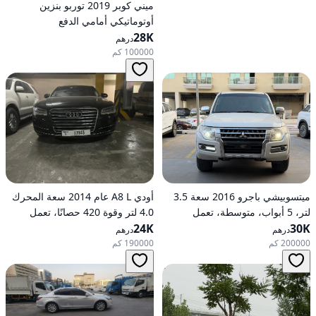
ميني كوبر 2019 توربو بنزين
أوتوماتيكي أمامي الدفع
28K
درهم
100000 كم
ميتسوبيشي باجرو 2016 سعة 3.5
أودي A8 L عام 2014 سعة المحرك
لتر، 5 أبواب، متوسطة، تعمل
4.0 لتر وقوة 420 حصانًا، تعمل
30K
بالبنزين، أوتوماتيكية، دفع رباعي
24K
بالبنزين، ناقل حركة أوتوماتيكي، دفع
درهم
درهم
كلي للعجلات
200000 كم
190000 كم