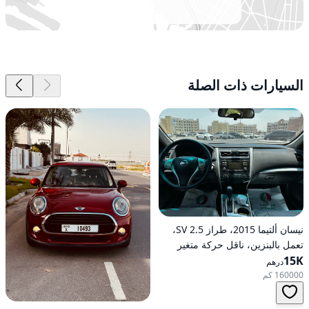
السيارات ذات الصلة
نيسان ألتيما 2015، طراز 2.5 SV،
تعمل بالبنزين، ناقل حركة متغير
15K
مستمر (CVT)، دفع أمامي
درهم
160000 كم