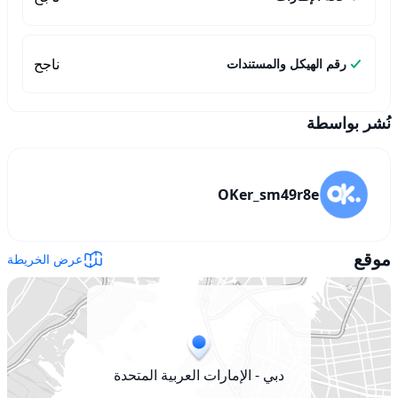
ناجح
رقم الهيكل والمستندات
نُشر بواسطة
OKer_sm49r8e
موقع
عرض الخريطة
دبي - الإمارات العربية المتحدة