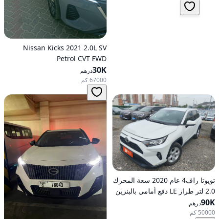
Nissan Kicks 2021 2.0L SV
Petrol CVT FWD
30K
درهم
67000 كم
تويوتا راف4 عام 2020 سعة المحرك
2.0 لتر طراز LE دفع أمامي بالبنزين
90K
أوتوماتيكي
درهم
50000 كم