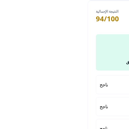
النتيجة الإجمالية
94/100
ق
ناجح
ناجح
ناجح