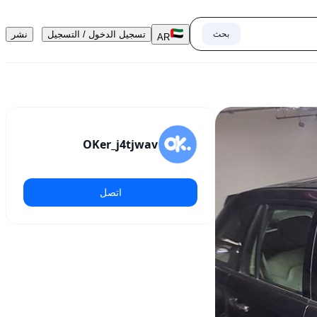
بحث
تسجيل الدخول / التسجيل
نشر
AR
OKer_j4tjwav
اتصل