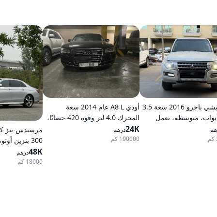
ميتسوبيشي باجرو 2016 سعة 3.5
أودي A8 L عام 2014 سعة
ر، 5 أبواب، متوسطة، تعمل
المحرك 4.0 لتر وقوة 420 حصانًا،
، أوتوماتيكية، دفع رباعي
24K
تعمل بالبنزين، ناقل حركة
هم
درهم
أوتوماتيكي، دفع كلي للعجلات
190000 كم
300 بنزين أوتوماتيكي دفع خلفي
48K
درهم
18000 كم