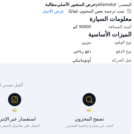
المصدر:
yallamotor
عرض المنشور الأصلي
مطالبة
تمت ترجمة بعض المحتوى تلقائيًا.
عرض الأصل
معلومات السيارة
كمية المسافة
90000
كم
الميزات الأساسية
نوع الوقود
بنزين
نوع الدفع
دفع رباعي
نقل الحركة
أوتوماتيكي
أكمل تصدير السيار
02
01
تصفح المخزون
استفسار عبر الإنت
ابحث عن سيارة مناسبة للتصدير.
احصل على تفاصيل السعر وا