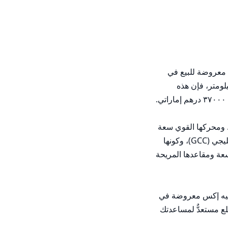
انتبهوا يا عشاق السيارات! لدينا سيارة لينكولن إم كيه إكس مذهلة من عام 2013 بسعة 3.7 لتر ودفع رباعي، نوع كروس أوفر من فئة الـSUV معروضة للبيع في 
دبي. هذه السيارة المستعملة في حالةٍ ممتازة جدًّا، وهي بكل تأكيد ستلفت الأنظار أينما ذهبتَ. وبما أن عداد المسافة يشير فقط إلى ٩٠٠٠٠ كيلومتر، فإن هذه 
ادخل عالم الفخامة والأداء مع هذه السيارة لينكولن إم كيه إكس. فالتصميم الأنيق والراقي يقترن بتقنيات حديثة لتمنحك تجربة قيادة استثنائية. ومحركها القوي سعة 
٣.٧ لتر مع نظام الدفع الرباعي يجعل منها الخيار الأمثل للتنقل عبر شوارع دبي المزدحمة. كما أن مواصفاتها الخاصة بدول مجلس التعاون الخليجي (GCC)، وكونها 
من مالك واحد فقط، وسجلها الخالي من الحوادث، كلُّ ذلك يضمن لك الحصول على سيارة عالية الجودة. علاوةً على ذلك، فإن مقصورتها الواسعة ومقاعدها المريحة 
لا تنتظر أكثر من ذلك، تعال واختبر قيادتها اليوم! وبفضل قلة عدد الكيلومترات المقطوعة وحالتها الممتازة، لن تبقى هذه السيارة لينكولن إم كيه إكس معروضة في 
السوق لفترة طويلة. ثق بنا، فأنت لا تريد تفويت هذه الفرصة. اتصل بنا الآن ودعنا نساعدك على الانطلاق بسيارتك الحلم. ففريقنا الودود والمطلع مستعدٌّ لمساعدتك 