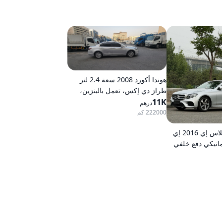
هوندا أكورد 2008 سعة 2.4 لتر
طراز دي إكس، تعمل بالبنزين،
11K
ناقل حركة أوتوماتيكي، دفع أمامي
درهم
222000 كم
مرسيدس-بنز كلاس إي 2016 إي