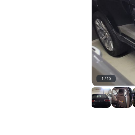
1
/
15