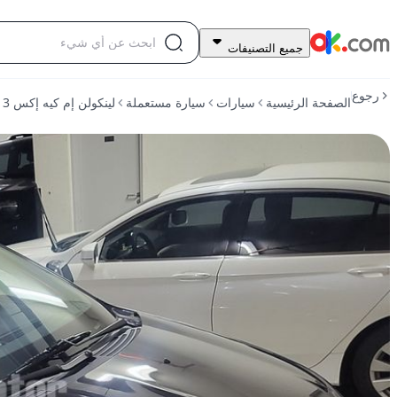
37,000
جميع التصنيفات
درهم
للبيع
رجوع
الصفحة الرئيسية
سيارات
سيارة مستعملة
لينكولن إم كيه إكس 2013 سعة 3.7 لتر دفع رباعي بالبنزين أوتوماتيكي دفع رباعي
لينكولن
إم
كيه
إكس
2013
سعة
3.7
لتر
دفع
رباعي
بالبنزين
أوتوماتيكي
دفع
رباعي
مستعمل