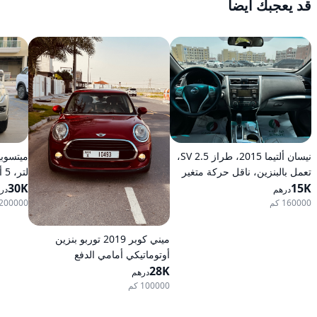
قد يعجبك أيضا
نيسان ألتيما 2015، طراز 2.5 SV،
تعمل بالبنزين، ناقل حركة متغير
لت
15K
مستمر (CVT)، دفع أمامي
30K
بالبنزين
درهم
در
160000 كم
200000 كم
ميني كوبر 2019 توربو بنزين
أوتوماتيكي أمامي الدفع
28K
درهم
100000 كم