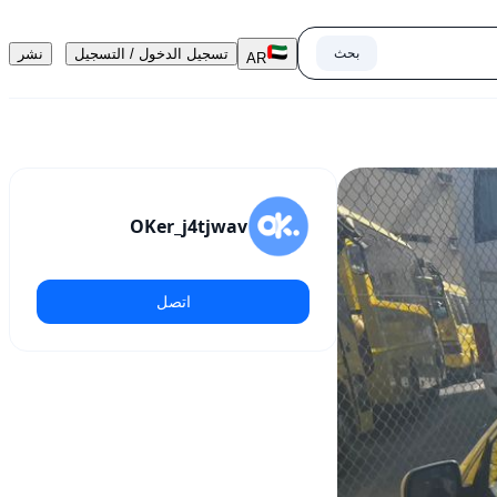
بحث
تسجيل الدخول / التسجيل
نشر
AR
OKer_j4tjwav
اتصل