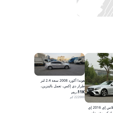
هوندا أكورد 2008 سعة 2.4 لتر
طراز دي إكس، تعمل بالبنزين،
11K
ناقل حركة أوتوماتيكي، دفع أمامي
درهم
222000 كم
مرسيدس-بنز كلاس إي 2016 إي