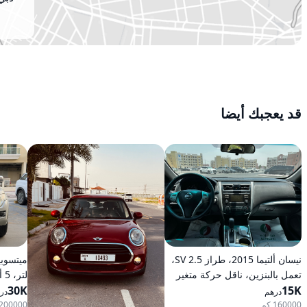
قد يعجبك أيضا
نيسان ألتيما 2015، طراز 2.5 SV،
تعمل بالبنزين، ناقل حركة متغير
لت
15K
مستمر (CVT)، دفع أمامي
30K
بالبنزين
درهم
در
160000 كم
200000 كم