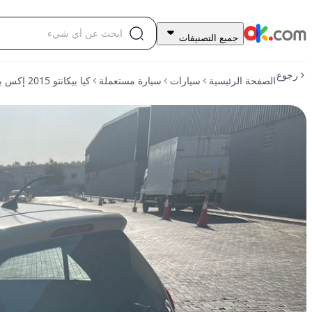
11,000
جميع التصنيفات
درهم
للبيع
رجوع
الصفحة الرئيسية
سيارات
سيارة مستعملة
كيا بيكانتو 2015 إكس بترول أوتوماتيكي أمامي الدفع
كيا
بيكانتو
2015
إكس
بترول
أوتوماتيكي
أمامي
الدفع
مستعمل