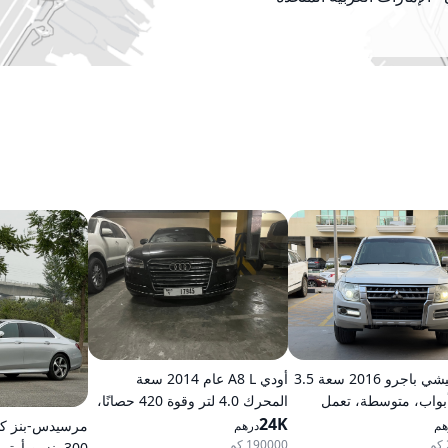
ميتسوبيشي باجرو 2016 سعة 3.5
أودي A8 L عام 2014 سعة
ر، 5 أبواب، متوسطة، تعمل
المحرك 4.0 لتر وقوة 420 حصانًا،
، أوتوماتيكية، دفع رباعي
24K
تعمل بالبنزين، ناقل حركة
هم
درهم
أوتوماتيكي، دفع كلي للعجلات
190000 كم
300 بنزين أوتوماتيكي دفع خلفي