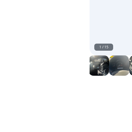
1
/
15