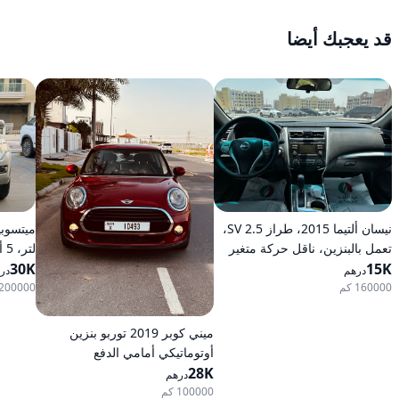
قد يعجبك أيضا
نيسان ألتيما 2015، طراز 2.5 SV،
تعمل بالبنزين، ناقل حركة متغير
لت
15K
مستمر (CVT)، دفع أمامي
30K
بالبنزين
درهم
در
160000 كم
200000 كم
ميني كوبر 2019 توربو بنزين
أوتوماتيكي أمامي الدفع
28K
درهم
100000 كم