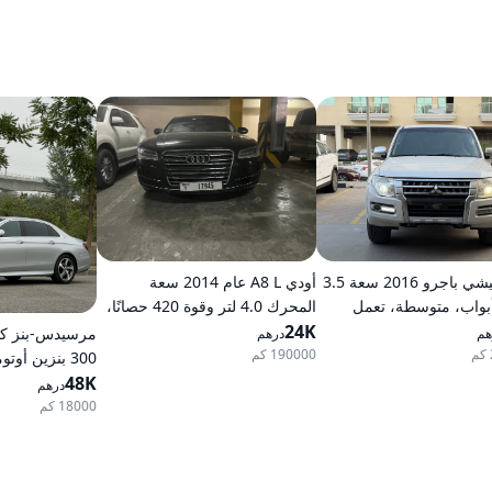
ميتسوبيشي باجرو 2016 سعة 3.5
أودي A8 L عام 2014 سعة
ر، 5 أبواب، متوسطة، تعمل
المحرك 4.0 لتر وقوة 420 حصانًا،
، أوتوماتيكية، دفع رباعي
24K
تعمل بالبنزين، ناقل حركة
هم
درهم
أوتوماتيكي، دفع كلي للعجلات
190000 كم
300 بنزين أوتوماتيكي دفع خلفي
48K
درهم
18000 كم