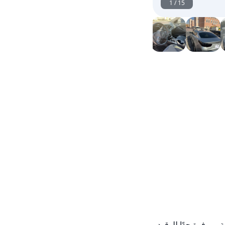
1
/
15