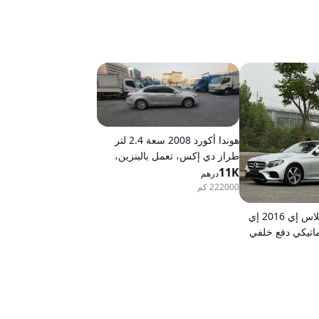
هوندا أكورد 2008 سعة 2.4 لتر
طراز دي إكس، تعمل بالبنزين،
11K
ناقل حركة أوتوماتيكي، دفع أمامي
درهم
222000 كم
مرسيدس-بنز كلاس إي 2016 إي