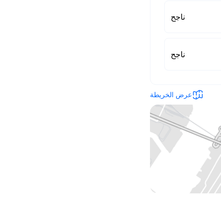
ناجح
ناجح
عرض الخريطة