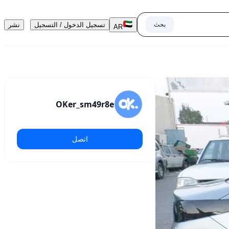
بحث
تسجيل الدخول / التسجيل
نشر
AR
OKer_sm49r8e
اتصل