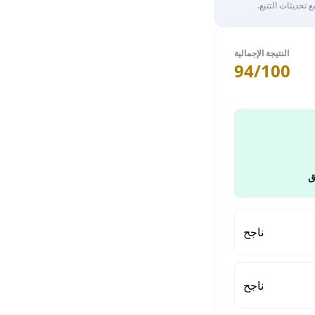
تحديثات التتبع.
النتيجة الإجمالية
94/100
ق
ناجح
ناجح