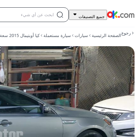
20,500
جميع التصنيفات
درهم
للبيع
رجوع
الصفحة الرئيسية
سيارات
سيارة مستعملة
كيا أوبتيمال 2015 سعة 2.4 لتر، نظام الحقن المباشر للبنزين، ناقل حركة أوتوماتيكي أمامي الدفع
كيا
أوبتيمال
2015
سعة
2.4
لتر،
نظام
الحقن
المباشر
للبنزين،
ناقل
حركة
أوتوماتيكي
أمامي
الدفع
مستعمل