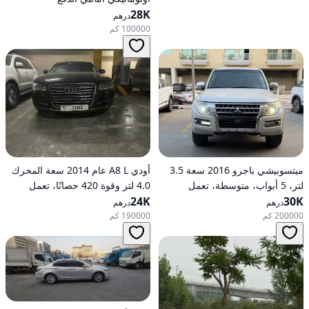
28K
درهم
100000 كم
ميتسوبيشي باجرو 2016 سعة 3.5
أودي A8 L عام 2014 سعة المحرك
لتر، 5 أبواب، متوسطة، تعمل
4.0 لتر وقوة 420 حصانًا، تعمل
30K
بالبنزين، أوتوماتيكية، دفع رباعي
24K
بالبنزين، ناقل حركة أوتوماتيكي، دفع
درهم
درهم
كلي للعجلات
200000 كم
190000 كم