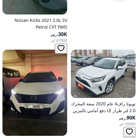
Nissan Kicks 2021 2.0L SV
Petrol CVT FWD
30K
درهم
67000 كم
تويوتا راف4 عام 2020 سعة المحرك
2.0 لتر طراز LE دفع أمامي بالبنزين
90K
أوتوماتيكي
درهم
50000 كم