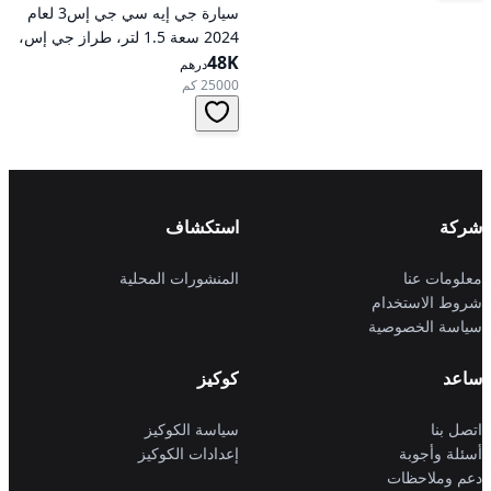
سيارة جي إيه سي جي إس3 لعام
2024 سعة 1.5 لتر، طراز جي إس،
48K
تعمل بالبنزين، ناقل حركة
درهم
أوتوماتيكي، دفع أمامي
25000 كم
شركة
استكشاف
معلومات عنا
المنشورات المحلية
شروط الاستخدام
سياسة الخصوصية
ساعد
كوكيز
اتصل بنا
سياسة الكوكيز
أسئلة وأجوبة
إعدادات الكوكيز
دعم وملاحظات