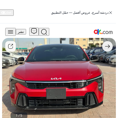
‏دردشة أسرع، عروض أفضل — حمّل التطبيق
نشر
90,000
درهم
للبيع
كيا
K4000G
2025
سعة
2.5
لتر،
بنزين،
أوتوماتيكي،
دفع
رباعي
مستعمل
1
/
5