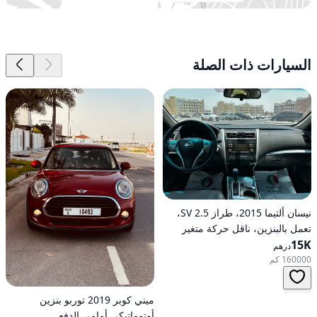
السيارات ذات الصلة
نيسان ألتيما 2015، طراز 2.5 SV،
تعمل بالبنزين، ناقل حركة متغير
15K
مستمر (CVT)، دفع أمامي
درهم
160000 كم
ميني كوبر 2019 توربو بنزين
أوتوماتيكي أمامي الدفع