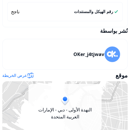
ناجح
رقم الهيكل والمستندات
نُشر بواسطة
OKer_j4tjwav
موقع
عرض الخريطة
النهدة الأولى - دبي - الإمارات
العربية المتحدة