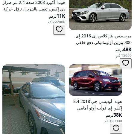
هوندا أكورد 2008 سعة 2.4 لتر طراز
دي إكس، تعمل بالبنزين، ناقل حركة
11K
أوتوماتيكي، دفع أمامي
درهم
222000 كم
مرسيدس-بنز كلاس إي 2016 إي
300 بنزين أوتوماتيكي دفع خلفي
48K
درهم
18000 كم
هوندا أوديسي جي 2018 2.4
إكس إي فولت أوتو أمامي
الدفع
38K
درهم
190000 كم