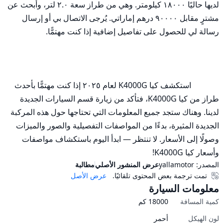
لديها حاليًا ١٨٠٠٠ كيلومتر. وهي من طراز سعة ٢.٠ لتر، وأبحث عن 
مشترٍ مقابل ٩٠٠٠٠ درهم إماراتي. يُرجى الاتصال بي أو إرسال 
              استكشف كيا K4000G لعام ٢٠٢٥ إذا كنت مهتمًّا بأحدث 
طراز من كيا K4000G، فتأكد من زيارة قسم السيارات الجديدة 
لدينا. وهناك ستجد جميع المعلومات التي تحتاجها حول هذه المركبة 
الجديدة المثيرة، بدءًا من المواصفات التفصيلية والصور والميزات 
وصولًا إلى الأسعار. لا تنتظر — ابدأ اليوم باستكشاف مواصفات 
وأسعار كيا K4000G!
المصدر:
yallamotor
عرض المنشور الأصلي
مطالبة
تمت ترجمة بعض المحتوى تلقائيًا.
عرض الأصل
معلومات السيارة
كمية المسافة
18000
كم
لون الهيكل
أحمر