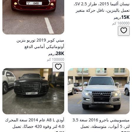
نيسان ألتيما 2015، طراز 2.5 SV،
تعمل بالبنزين، ناقل حركة متغير
15K
مستمر (CVT)، دفع أمامي
درهم
160000 كم
ميني كوبر 2019 توربو بنزين
أوتوماتيكي أمامي الدفع
28K
درهم
100000 كم
ميتسوبيشي باجرو 2016 سعة 3.5
أودي A8 L عام 2014 سعة المحرك
لتر، 5 أبواب، متوسطة، تعمل
4.0 لتر وقوة 420 حصانًا، تعمل