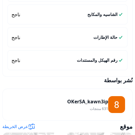
ناجح
الشاسيه والمكابح
ناجح
حالة الإطارات
ناجح
رقم الهيكل والمستندات
نُشر بواسطة
OKerSA_kawn3ip
631
منتجات
موقع
عرض الخريطة