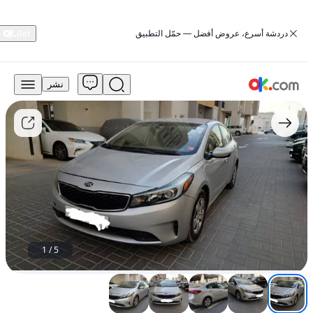
‏دردشة أسرع، عروض أفضل — حمّل التطبيق
نشر
16,000
درهم
للبيع
كيا
سيراتو
موديل
2017
مستعمل
1
/
5