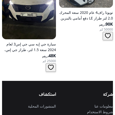
تويوتا راف4 عام 2020 سعة المحرك
2.0 لتر طراز LE دفع أمامي بالبنزين
90K
أوتوماتيكي
درهم
50000 كم
سيارة جي إيه سي جي إس3 لعام
2024 سعة 1.5 لتر، طراز جي إس،
48K
تعمل بالبنزين، ناقل حركة
درهم
أوتوماتيكي، دفع أمامي
25000 كم
شركة
استكشاف
معلومات عنا
المنشورات المحلية
شروط الاستخدام