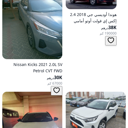
هوندا أوديسي جي 2018 2.4
إكس إي فولت أوتو أمامي
الدفع
38K
درهم
190000 كم
Nissan Kicks 2021 2.0L SV
Petrol CVT FWD
30K
درهم
67000 كم