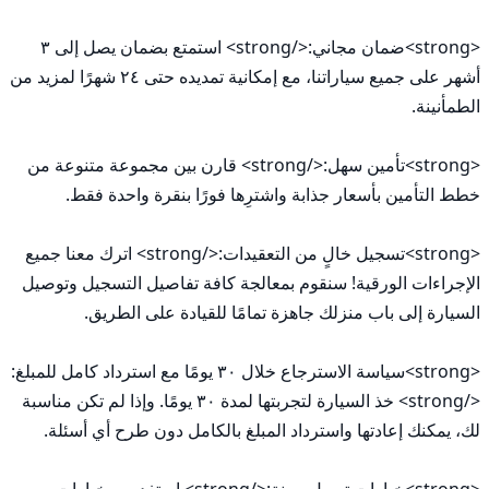
<strong>ضمان مجاني:</strong> استمتع بضمان يصل إلى ٣ 
أشهر على جميع سياراتنا، مع إمكانية تمديده حتى ٢٤ شهرًا لمزيد من 
<strong>تأمين سهل:</strong> قارن بين مجموعة متنوعة من 
<strong>تسجيل خالٍ من التعقيدات:</strong> اترك معنا جميع 
الإجراءات الورقية! سنقوم بمعالجة كافة تفاصيل التسجيل وتوصيل 
<strong>سياسة الاسترجاع خلال ٣٠ يومًا مع استرداد كامل للمبلغ:
</strong> خذ السيارة لتجربتها لمدة ٣٠ يومًا. وإذا لم تكن مناسبة 
<strong>خيارات تمويل مرنة:</strong> استفد من خيارات 