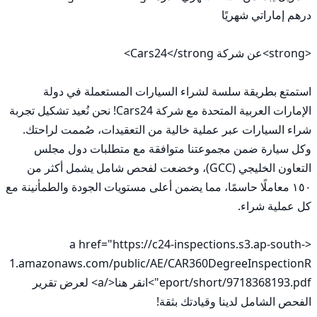
استمتع بطريقة سلسة لشراء السيارات المستعملة في دولة 
الإمارات العربية المتحدة مع شركة Cars24! نحن نُعيد تشكيل تجربة 
شراء السيارات عبر عملية خالية من التعقيدات، صُممت لراحتك. 
وكل سيارة ضمن مجموعتنا متوافقة مع متطلبات دول مجلس 
التعاون الخليجي (GCC)، وخضعت لفحص شامل يشمل أكثر من 
١٥٠ معاملًا حاسمًا، مما يضمن أعلى مستويات الجودة والطمأنينة مع 
<a href="https://c24-inspections.s3.ap-south-
1.amazonaws.com/public/AE/CAR360DegreeInspectionR
eport/short/9718368193.pdf">انقر هنا</a> لعرض تقرير 