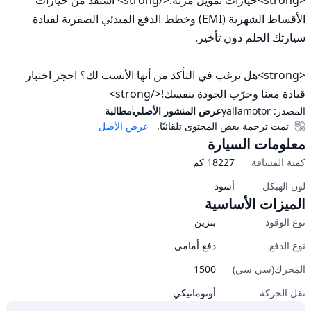
الأقساط الشهرية (EMI) وخطط الدفع المبدئي الصفرية لقيادة 
<strong>هل ترغب في التأكد من أنها الأنسب لك؟ احجز اختبار 
قيادة معنا وجرّب الجودة بنفسك!</strong>
المصدر:
yallamotor
عرض المنشور الأصلي
مطالبة
تمت ترجمة بعض المحتوى تلقائيًا.
عرض الأصل
معلومات السيارة
كمية المسافة
18227
كم
لون الهيكل
أسود
الميزات الأساسية
نوع الوقود
بنزين
نوع الدفع
دفع أمامي
المحرك(سي سي)
1500
نقل الحركة
أوتوماتيكي