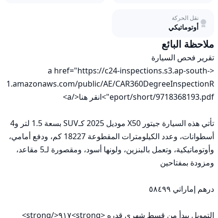
أمامي
مستعمل
نقل الحركة
أوتوماتيكي
ملاحظة البائع
<a href="https://c24-inspections.s3.ap-south-
1.amazonaws.com/public/AE/CAR360DegreeInspectionR
تأتي هذه السيارة جيتور X50 موديل 2025 كـSUV بسعة 1.5 لتر و4 
أسطوانات، وعدد الكيلومترات المقطوعة 18227 كم، ودفع أمامي، 
وأوتوماتيكية، وتعمل بالبنزين، ولونها أسود، ومقصورة لـ5 مقاعد، 
التمويل يبدأ من قسط شهري قدره <strong>٩١٧</strong> 