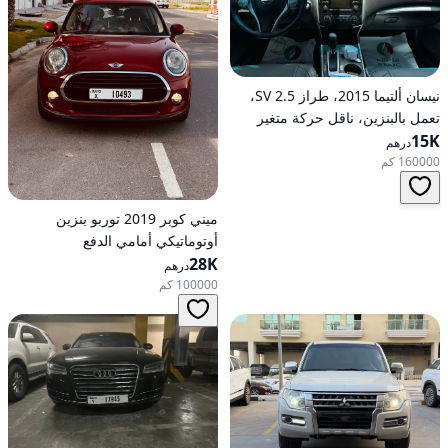
نيسان ألتيما 2015، طراز 2.5 SV،
تعمل بالبنزين، ناقل حركة متغير
15K
مستمر (CVT)، دفع أمامي
درهم
160000 كم
ميني كوبر 2019 توربو بنزين
أوتوماتيكي أمامي الدفع
28K
درهم
100000 كم