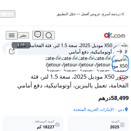
‏دردشة أسرع، عروض أفضل — حمّل التطبيق
نشر
58,499
درهم
1
/
5
للبيع
جيتور
X50
موديل
2025،
جيتور X50 موديل 2025، سعة 1.5 لتر، فئة
سعة
الفخامة، تعمل بالبنزين، أوتوماتيكية، دفع أمامي
1.5
لتر،
فئة
58,499
درهم
الفخامة،
تعمل
دبي - الإمارات العربية المتحدة
بالبنزين،
أوتوماتيكية،
السنة
كمية المسافة
دفع
2025
18227
كم