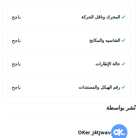
ناجح
المحرك وناقل الحركة
ناجح
الشاسيه والمكابح
ناجح
حالة الإطارات
ناجح
رقم الهيكل والمستندات
نُشر بواسطة
OKer_j4tjwav