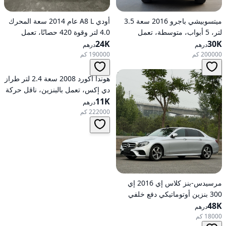
ميتسوبيشي باجرو 2016 سعة 3.5
أودي A8 L عام 2014 سعة المحرك
لتر، 5 أبواب، متوسطة، تعمل
4.0 لتر وقوة 420 حصانًا، تعمل
30K
بالبنزين، أوتوماتيكية، دفع رباعي
24K
بالبنزين، ناقل حركة أوتوماتيكي، دفع
درهم
درهم
كلي للعجلات
200000 كم
190000 كم
هوندا أكورد 2008 سعة 2.4 لتر طراز
دي إكس، تعمل بالبنزين، ناقل حركة
11K
أوتوماتيكي، دفع أمامي
درهم
222000 كم
مرسيدس-بنز كلاس إي 2016 إي
300 بنزين أوتوماتيكي دفع خلفي
48K
درهم
18000 كم