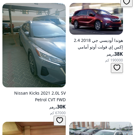
هوندا أوديسي جي 2018 2.4
إكس إي فولت أوتو أمامي
الدفع
38K
درهم
190000 كم
Nissan Kicks 2021 2.0L SV
Petrol CVT FWD
30K
درهم
67000 كم