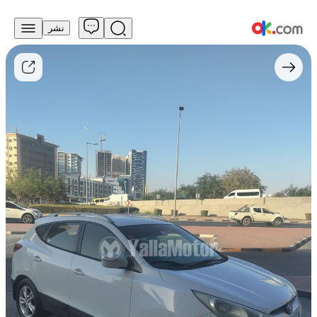
نشر
25,000
درهم
للبيع
هيونداي
توكسون
2013
سعة
2.4
لتر
بدفع
كلي
للعجلات،
تعمل
بالبنزين
وأوتوماتيكية
بدفع
كلي
للعجلات
مستعمل