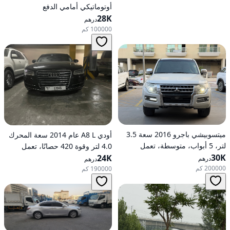
أوتوماتيكي أمامي الدفع
28K
درهم
100000 كم
ميتسوبيشي باجرو 2016 سعة 3.5
أودي A8 L عام 2014 سعة المحرك
لتر، 5 أبواب، متوسطة، تعمل
4.0 لتر وقوة 420 حصانًا، تعمل
30K
بالبنزين، أوتوماتيكية، دفع رباعي
24K
بالبنزين، ناقل حركة أوتوماتيكي، دفع
درهم
درهم
كلي للعجلات
200000 كم
190000 كم