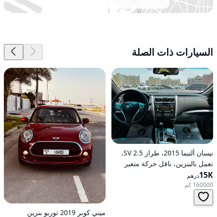
السيارات ذات الصلة
نيسان ألتيما 2015، طراز 2.5 SV،
تعمل بالبنزين، ناقل حركة متغير
15K
مستمر (CVT)، دفع أمامي
درهم
160000 كم
ميني كوبر 2019 توربو بنزين