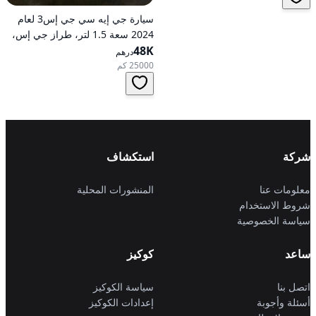
سيارة جي إيه سي جي إس3 لعام
2024 سعة 1.5 لتر، طراز جي إس،
48K
تعمل بالبنزين، ناقل حركة
درهم
أوتوماتيكي، دفع أمامي
25000 كم
شركة
استكشاف
معلومات عنا
المنشورات المحلية
شروط الاستخدام
سياسة الخصوصية
ساعد
كوكيز
اتصل بنا
سياسة الكوكيز
أسئلة وأجوبة
إعدادات الكوكيز