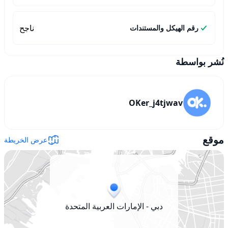
ناجح
رقم الهيكل والمستندات
نُشر بواسطة
OKer_j4tjwav
موقع
عرض الخريطة
دبي - الإمارات العربية المتحدة