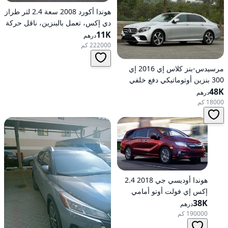
هوندا أكورد 2008 سعة 2.4 لتر طراز
دي إكس، تعمل بالبنزين، ناقل حركة
11K
أوتوماتيكي، دفع أمامي
درهم
222000 كم
مرسيدس-بنز كلاس إي 2016 إي
300 بنزين أوتوماتيكي دفع خلفي
48K
درهم
18000 كم
هوندا أوديسي جي 2018 2.4
إكس إي فولت أوتو أمامي
الدفع
38K
درهم
190000 كم