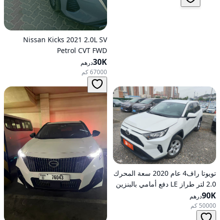
Nissan Kicks 2021 2.0L SV
Petrol CVT FWD
30K
درهم
67000 كم
تويوتا راف4 عام 2020 سعة المحرك
2.0 لتر طراز LE دفع أمامي بالبنزين
90K
أوتوماتيكي
درهم
50000 كم