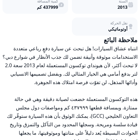
السنة
كمية المسافة
2013
437999
كم
نقل الحركة
أوتوماتيكي
ملاحظة البائع
انتباه عشاق السيارات! هل تبحث عن سيارة دفعٍ رباعي متعددة 
الاستخدامات موثوقة وأنيقة تضمن لك جذب الأنظار في شوارع دبي؟ 
لا تبحث أكثر، لأن هيونداي توكسون المستعملة لعام 2013 سعة 2.0 
لتر بدفع أمامي هي الخيار المثالي لك. وبفضل تصميمها الانسيابي 
هذه التوكسون المستعملة خضعت لصيانة دقيقة وهي في حالة 
ممتازة. وبمسافة قطعها ٤٣٧٩٩٩ كم ومواصفات دول مجلس 
التعاون الخليجي (GCC)، يمكنك الوثوق بأن هذه السيارة ستوفّر لك 
قيادة سلسة ومريحة. وسجلها المحدود من التآكل والتمزق وتاريخ 
الحوادث البسيطة يُعد دليلاً على متانتها وموثوقيتها، ما يجعلها 