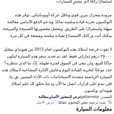
مزودة بمحرك بنزين قوي وناقل حركة أوتوماتيكي، توفر هذه 
التوكسون تجربة قيادة سلسة تمامًا. ويدعم الدفع الأمامي معالجة 
سهلة واستقرارًا على الطريق. وبفضل مقصورتها الفسيحة والمريحة، 
لا تفوت فرصة امتلاك هذه التوكسون لعام 2013 من هيونداي مقابل 
٢٥٠٠٠ درهم إماراتي فقط. لقد تم تحديد سعر هذه السيارة ليكون 
جذّابًا للبيع، ولن تبقى في السوق لفترة طويلة. إذًا، ما الذي تنتظره؟ 
حدد موعدًا لتجربة القيادة اليوم وعايش الإثارة المصاحبة لامتلاك هذه 
السيارة الرياضية متعددة الاستخدامات ذات الأداء المتميز. ثق بنا، 
فلن تندم على قرارك. اتصل بنا الآن ودعنا نحقّق لك حلم امتلاك 
هيونداي توكسون.
المصدر:
yallamotor
عرض المنشور الأصلي
مطالبة
تمت ترجمة بعض المحتوى تلقائيًا.
عرض الأصل
معلومات السيارة