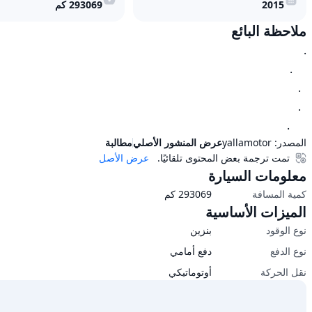
2015
293069
كم
ملاحظة البائع
      .
المصدر:
yallamotor
عرض المنشور الأصلي
مطالبة
تمت ترجمة بعض المحتوى تلقائيًا.
عرض الأصل
معلومات السيارة
كمية المسافة
293069
كم
الميزات الأساسية
نوع الوقود
بنزين
نوع الدفع
دفع أمامي
نقل الحركة
أوتوماتيكي