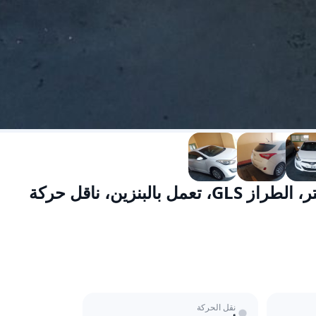
هيونداي آي30 عام 2015، سعة المحرك 1.8 لتر، الطراز GLS، تعمل بالبنزين، ناقل حركة
نقل الحركة