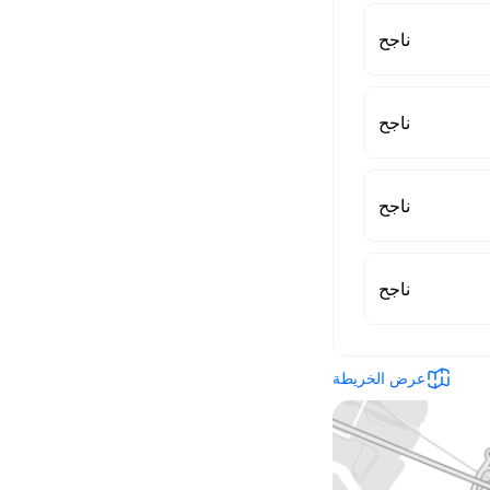
ناجح
ناجح
ناجح
ناجح
عرض الخريطة