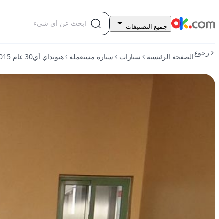
18,000
جميع التصنيفات
درهم
للبيع
رجوع
الصفحة الرئيسية
سيارات
سيارة مستعملة
هيونداي آي30 عام 2015، سعة المحرك 1.8 لتر، الطراز GLS، تعمل بالبنزين، ناقل حركة أوتوماتيكي، دفع أمامي
هيونداي
آي30
عام
2015،
سعة
المحرك
1.8
لتر،
الطراز
GLS،
تعمل
بالبنزين،
ناقل
حركة
أوتوماتيكي،
دفع
أمامي