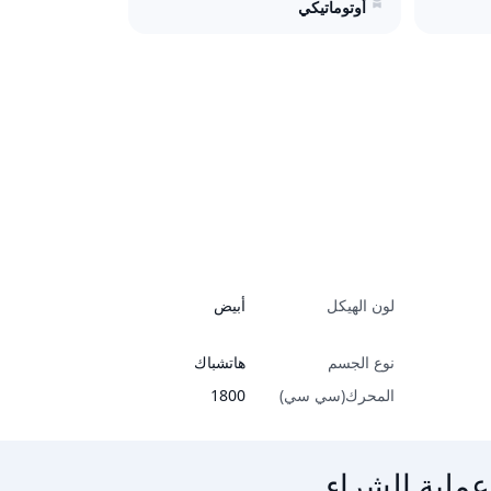
أوتوماتيكي
لون الهيكل
أبيض
نوع الجسم
هاتشباك
المحرك(سي سي)
1800
عملية الشراء