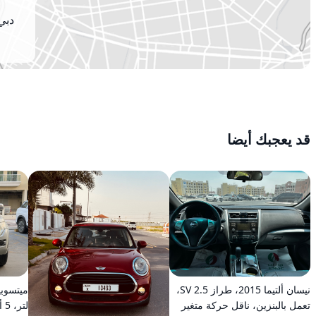
دبي 
قد يعجبك أيضا
نيسان ألتيما 2015، طراز 2.5 SV،
تعمل بالبنزين، ناقل حركة متغير
لت