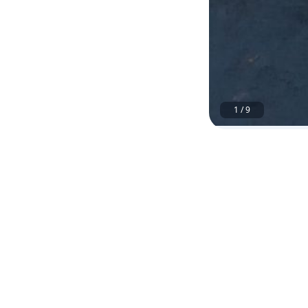
1
/
9