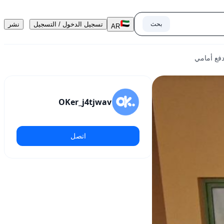
بحث
تسجيل الدخول / التسجيل
نشر
AR
OKer_j4tjwav
اتصل