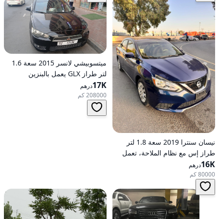
ميتسوبيشي لانسر 2015 سعة 1.6
لتر طراز GLX يعمل بالبنزين
17K
وأوتوماتيكي بدفع أمامي
درهم
208000 كم
نيسان سنترا 2019 سعة 1.8 لتر
طراز إس مع نظام الملاحة، تعمل
16K
بالبنزين، ناقل حركة أوتوماتيكي، دفع
درهم
أمامي
80000 كم