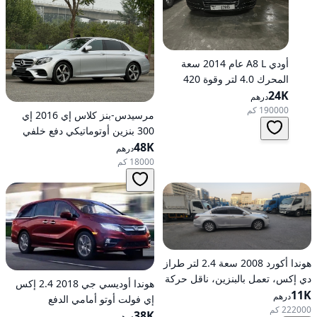
أودي A8 L عام 2014 سعة
المحرك 4.0 لتر وقوة 420
24K
حصانًا، تعمل بالبنزين، ناقل
درهم
حركة أوتوماتيكي، دفع كلي
190000 كم
مرسيدس-بنز كلاس إي 2016 إي
للعجلات
300 بنزين أوتوماتيكي دفع خلفي
48K
درهم
18000 كم
هوندا أكورد 2008 سعة 2.4 لتر طراز
دي إكس، تعمل بالبنزين، ناقل حركة
هوندا أوديسي جي 2018 2.4 إكس
11K
أوتوماتيكي، دفع أمامي
درهم
إي فولت أوتو أمامي الدفع
222000 كم
38K
درهم