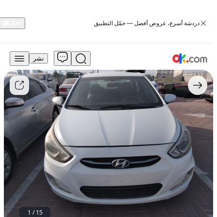
‏دردشة أسرع، عروض أفضل — حمّل التطبيق
نشر
14,000
درهم
للبيع
هيونداي
أكسنت
2017
سعة
1.4
لتر،
وقود
بنزين
متوسط،
أوتوماتيكي،
دفع
أمامي
مستعمل
1
/
15