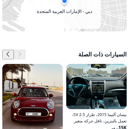
دبي - الإمارات العربية المتحدة
السيارات ذات الصلة
نيسان ألتيما 2015، طراز 2.5 SV،
تعمل بالبنزين، ناقل حركة متغير
15K
مستمر (CVT)، دفع أمامي
درهم