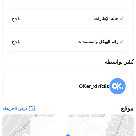
ناجح
حالة الإطارات
ناجح
رقم الهيكل والمستندات
نُشر بواسطة
OKer_xirfc8s
موقع
عرض الخريطة