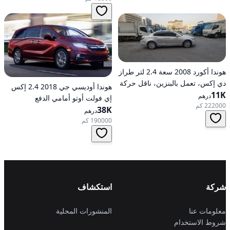
هوندا أكورد 2008 سعة 2.4 لتر طراز
دي إكس، تعمل بالبنزين، ناقل حركة
هوندا أوديسي جي 2018 2.4 إكس
11K
أوتوماتيكي، دفع أمامي
درهم
إي فولت أوتو أمامي الدفع
222000 كم
38K
درهم
190000 كم
شركة
استكشاف
معلومات عنا
المنشورات المحلية
شروط الاستخدام