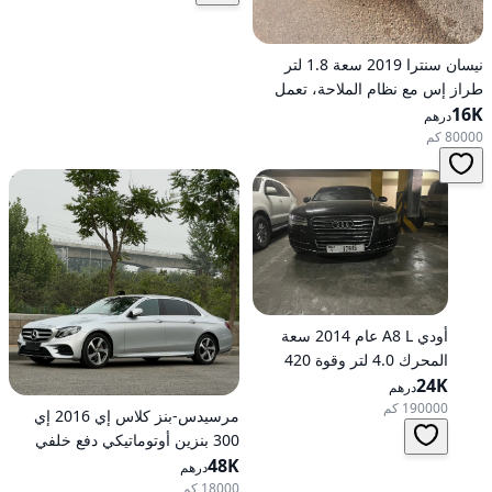
نيسان سنترا 2019 سعة 1.8 لتر
طراز إس مع نظام الملاحة، تعمل
16K
بالبنزين، ناقل حركة أوتوماتيكي، دفع
درهم
أمامي
80000 كم
أودي A8 L عام 2014 سعة
المحرك 4.0 لتر وقوة 420
24K
حصانًا، تعمل بالبنزين، ناقل
درهم
حركة أوتوماتيكي، دفع كلي
190000 كم
مرسيدس-بنز كلاس إي 2016 إي
للعجلات
300 بنزين أوتوماتيكي دفع خلفي
48K
درهم
18000 كم