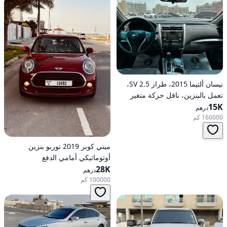
نيسان ألتيما 2015، طراز 2.5 SV،
تعمل بالبنزين، ناقل حركة متغير
15K
مستمر (CVT)، دفع أمامي
درهم
160000 كم
ميني كوبر 2019 توربو بنزين
أوتوماتيكي أمامي الدفع
28K
درهم
100000 كم