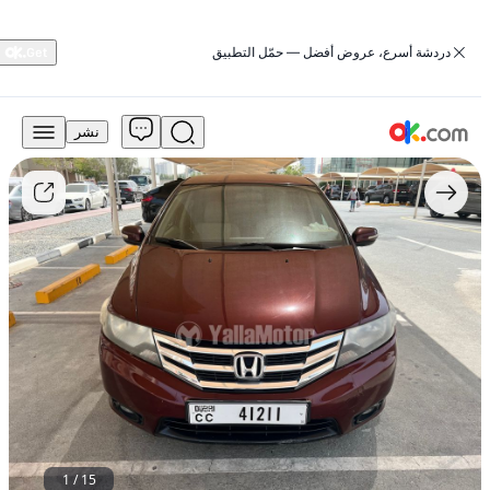
‏دردشة أسرع، عروض أفضل — حمّل التطبيق
نشر
19,500
درهم
للبيع
هوندا
سيتي
2013
سعة
1.5
لتر
طراز
إكس،
تعمل
بالبنزين،
أوتوماتيكية،
دفع
أمامي
1
/
15