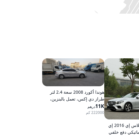
هوندا أكورد 2008 سعة 2.4 لتر
طراز دي إكس، تعمل بالبنزين،
11K
ناقل حركة أوتوماتيكي، دفع أمامي
درهم
222000 كم
مرسيدس-بنز كلاس إي 2016 إي