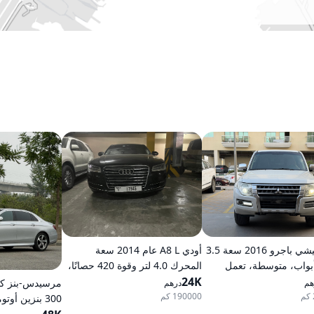
ميتسوبيشي باجرو 2016 سعة 3.5
أودي A8 L عام 2014 سعة
ر، 5 أبواب، متوسطة، تعمل
المحرك 4.0 لتر وقوة 420 حصانًا،
، أوتوماتيكية، دفع رباعي
24K
تعمل بالبنزين، ناقل حركة
هم
درهم
أوتوماتيكي، دفع كلي للعجلات
190000 كم
300 بنزين أوتوماتيكي دفع خلفي