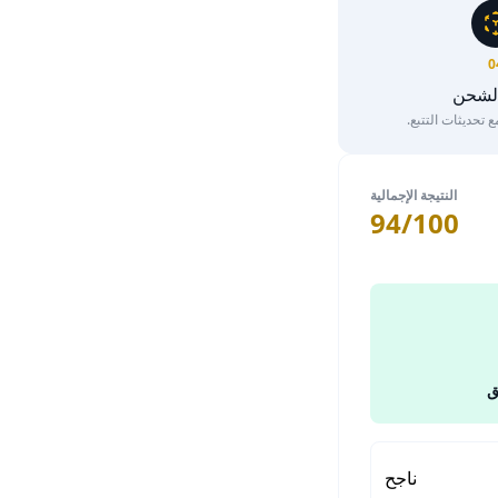
0
الشحن
تحديثات التتبع.
النتيجة الإجمالية
94/100
ق
ناجح