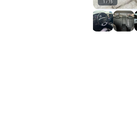
1
/
15