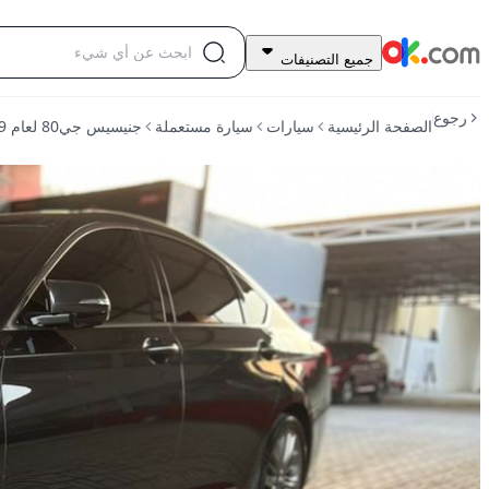
60,000
جميع التصنيفات
درهم
للبيع
رجوع
الصفحة الرئيسية
سيارات
سيارة مستعملة
جنيسيس جي80 لعام 2019، سعة 5.0 لتر، وقود عادي، أوتوماتيكي، دفع خلفي
جنيسيس
جي80
لعام
2019،
سعة
5.0
لتر،
وقود
عادي،
أوتوماتيكي،
دفع
خلفي
مستعمل