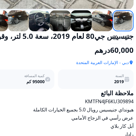
جنيسيس جي80 لعام 2019، سعة 5.0 لتر، وقود عادي، أوتوماتيكي، دفع خلفي
60,000
درهم
دبي - الإمارات العربية المتحدة
السنة
كمية المسافة
2019
95000
كم
ملاحظة البائع