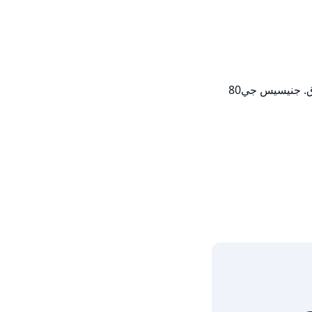
كنت أمتلك جنيسيس من قبل وأريد بيعها للحصول على واحدة جديدة. طراز بجميع الخيارات. مالكان سابقان. لم تواجه أي مشاكل على الإطلاق. جنيسيس جي80 