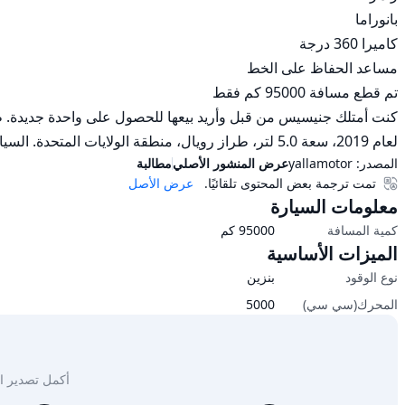
لعام 2019، سعة 5.0 لتر، طراز رويال، منطقة الولايات المتحدة. السيارة في حالة جيدة تمامًا. خالية تمامًا من المشاكل.
المصدر:
yallamotor
عرض المنشور الأصلي
مطالبة
تمت ترجمة بعض المحتوى تلقائيًا.
عرض الأصل
معلومات السيارة
كمية المسافة
95000
كم
الميزات الأساسية
نوع الوقود
بنزين
المحرك(سي سي)
5000
أكمل تصدير السيار