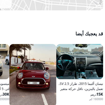
قد يعجبك أيضا
نيسان ألتيما 2015، طراز 2.5 SV،
تعمل بالبنزين، ناقل حركة متغير
لت
15K
مستمر (CVT)، دفع أمامي
30K
بالبنزين
درهم
در
160000 كم
200000 كم