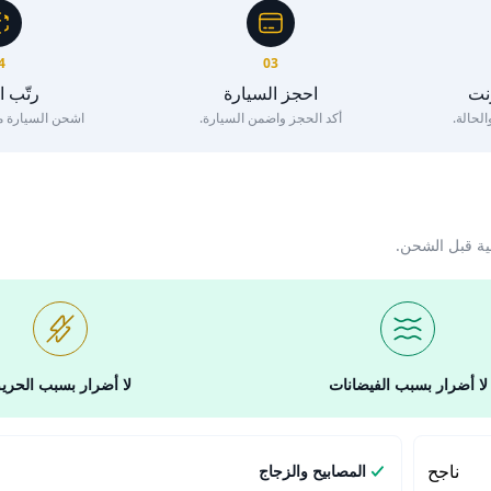
4
03
رنت
احجز السيارة
رتّب 
لحالة.
أكد الحجز واضمن السيارة.
اشحن السيارة مع 
ية قبل الشحن.
لا أضرار بسبب الفيضانات
لا أضرار بسبب الحري
ناجح
المصابيح والزجاج