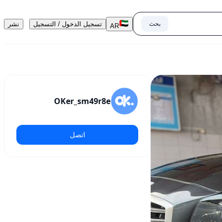
بحث
تسجيل الدخول / التسجيل
نشر
AR
OKer_sm49r8e
اتصل