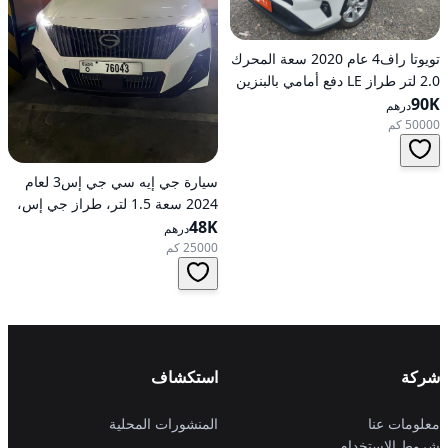
تويوتا راف4 عام 2020 سعة المحرك
2.0 لتر طراز LE دفع أمامي بالبنزين
90K
أوتوماتيكي
درهم
50000 كم
سيارة جي إيه سي جي إس3 لعام
2024 سعة 1.5 لتر، طراز جي إس،
48K
تعمل بالبنزين، ناقل حركة
درهم
أوتوماتيكي، دفع أمامي
25000 كم
شركة
استكشاف
معلومات عنا
المنشورات المحلية
شروط الاستخدام