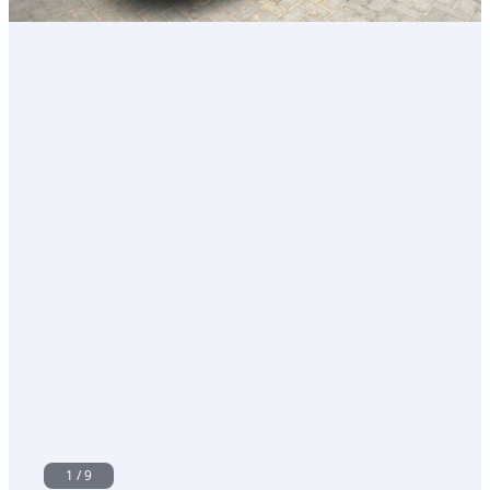
ناقل
حركة
أوتوماتيكي
متغير
مستمر
(CVT)،
دفع
أمامي
مستعمل
1
/
9