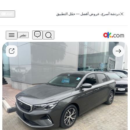
‏دردشة أسرع، عروض أفضل — حمّل التطبيق
نشر
29,900
درهم
للبيع
جيلي
إمغراند
2024
بمحرك
سعة
1.5
لتر،
طراز
كومفورت
جي
إس،
يعمل
بالبنزين،