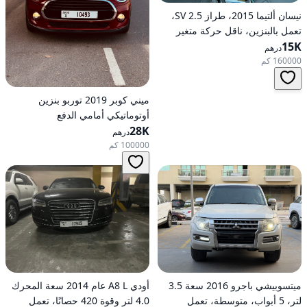
نيسان ألتيما 2015، طراز 2.5 SV،
تعمل بالبنزين، ناقل حركة متغير
15K
مستمر (CVT)، دفع أمامي
درهم
160000 كم
ميني كوبر 2019 توربو بنزين
أوتوماتيكي أمامي الدفع
28K
درهم
100000 كم
ميتسوبيشي باجرو 2016 سعة 3.5
أودي A8 L عام 2014 سعة المحرك
لتر، 5 أبواب، متوسطة، تعمل
4.0 لتر وقوة 420 حصانًا، تعمل