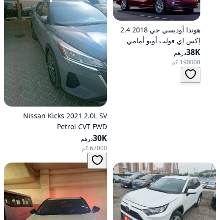
هوندا أوديسي جي 2018 2.4
إكس إي فولت أوتو أمامي
الدفع
38K
درهم
190000 كم
Nissan Kicks 2021 2.0L SV
Petrol CVT FWD
30K
درهم
67000 كم