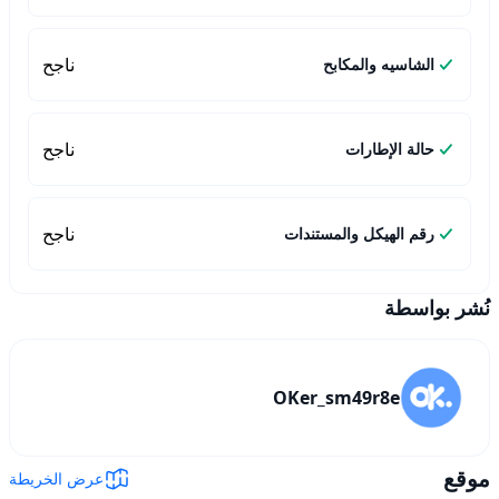
ناجح
الشاسيه والمكابح
ناجح
حالة الإطارات
ناجح
رقم الهيكل والمستندات
نُشر بواسطة
OKer_sm49r8e
موقع
عرض الخريطة