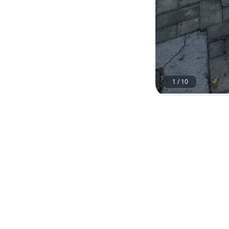
1
/
10