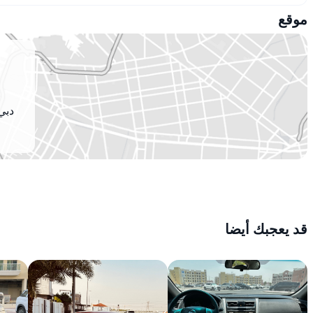
موقع
دبي 
قد يعجبك أيضا