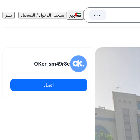
بحث
تسجيل الدخول / التسجيل
نشر
AR
OKer_sm49r8e
اتصل