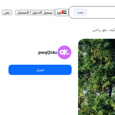
بحث
تسجيل الدخول / التسجيل
نشر
AR
pwqQt4u
اتصل