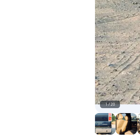
1
/
20