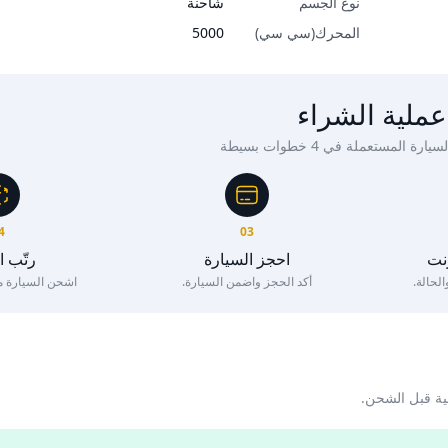
نوع الجسم
شاحنة
المحرك(سي سي)
5000
عملية الشراء
ة المستعملة في 4 خطوات بسيطة
4
03
رنت
احجز السيارة
رتّب 
لحالة.
أكد الحجز واضمن السيارة.
اشحن السيارة مع 
ية قبل الشحن.