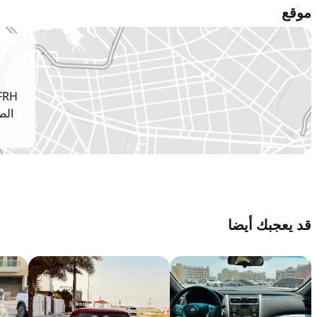
موقع
الص
قد يعجبك أيضا