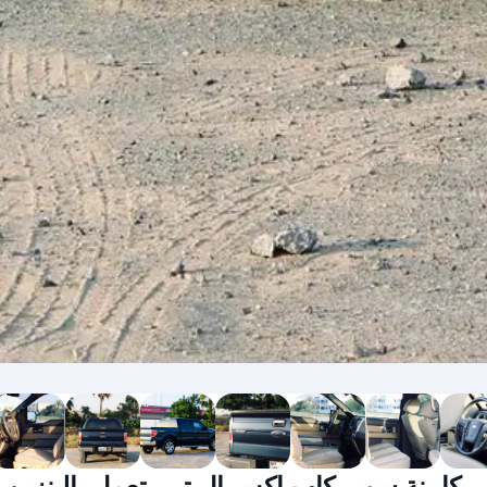
 إف-150 سنة 2013 سعة المحرك 5.0 لتر، كابينة سوبر كاب إكس إل تي، تعمل بالبنزين،