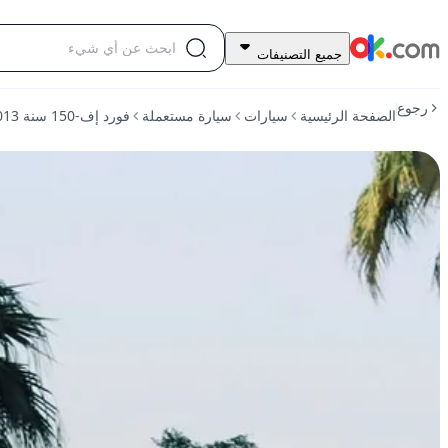
40,000
جميع التصنيفات
درهم
للبيع
رجوع
الصفحة الرئيسية
سيارات
سيارة مستعملة
فورد إف-150 سنة 2013 سعة المحرك 5.0 لتر، كابينة سوبر كاب إكس إل تي، تعمل بالبنزين، أوتوماتيكية، دفع رباعي
فورد
إف-150
سنة
2013
سعة
المحرك
5.0
لتر،
كابينة
سوبر
كاب
إكس
إل
تي،
تعمل
بالبنزين،
أوتوماتيكية،