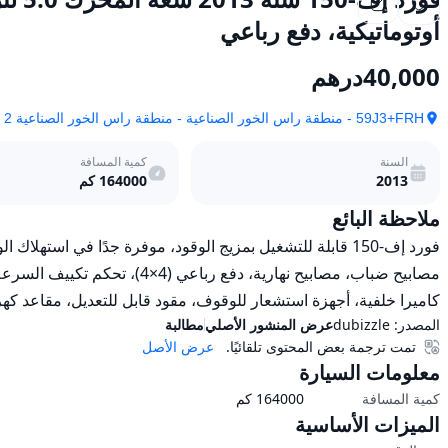
أوتوماتيكية، دفع رباعي
40,000
درهم
59J3+FRH - منطقة راس الخور الصناعية - منطقة راس الخور الصناعية 2 - دبي - الإمارات العربية المتحدة
السنة
كمية المسافة
2013
164000
كم
ملاحظة البائع
كاميرا خلفية، أجهزة استشعار للوقوف، مقود قابل للتعديل، مقاعد كه
المصدر:
dubizzle
عرض المنشور الأصلي
مطالبة
تمت ترجمة بعض المحتوى تلقائيًا.
عرض الأصل
معلومات السيارة
كمية المسافة
164000
كم
الميزات الأساسية