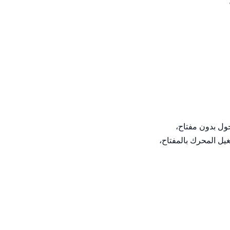
فورد إف-150 قابلة للتشغيل بمزيج الوقود، موفرة جدًا في استهلاك الوقود بالنسبة لشاحنة. الموديل: 2013، الكيلومترات: ١٦٤٠٠٠، نظام الدخول بدون مفتاح، 
مصابيح ضباب، مصابيح نهارية، دفع رباعي (4×4)، تحكم تكييف السرعة، عجلة قيادة متعددة الوظائف، عجلات ألمنيوم كروم، تكييف هواء، تشغيل المحرك بالمفتاح، 