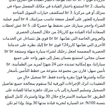
يناسبك. br 2 استمتع باختبار القيادة في مكانك المفضل سواء في 
منزلك أو في مركزنا. br 3 استكشف خيارات التمويل المتاحة 
للسيارة للعثور على أفضل صفقة تناسب ميزانيتك. br 4 أتمِم عملية 
الشراء واحجز سيارتك حتى نحتفظ بها حصريًا لك. br 5 عش لحظات 
السعادة أثناء القيادة مع كارز24 من خلال الضمان الحصري 
والعروض الخاصة التي نقدّمها. br br قوي هل تتساءل عن الخدمات 
الأخرى التي تقدّمها كارز24؟ قوي br br إليك نظرة على خدماتنا 
الحصرية المصممة لجعل رحلتك لشراء سيارة سهلة وممتعة br br 
ضمان مجاني: استمتع بضمان يصل إلى شهر واحد على جميع 
سياراتنا، مع إمكانية تمديده حتى 24 شهرًا لمزيد من الطمأنينة. br 
تأمين سهل: قارن بين مجموعة متنوعة من خطط التأمين بأسعار 
جذّابة واشترِها فورًا بنقرة واحدة فقط. br تسجيل خالٍ من 
التعقيدات: اترك الإجراءات الورقية لنا! سنقوم بمعالجة جميع تفاصيل 
التسجيل وتسليم السيارة إلى باب منزلك جاهزة تمامًا للقيادة على 
الطريق. br سياسة الاسترجاع خلال 30 يومًا واسترداد كامل المبلغ 
بنسبة 100%: خذ السيارة لتجربة قيادة مدتها 30 يومًا. وإذا لم تكن 