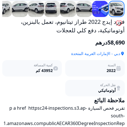
فورد إيدج 2022 طراز تيتانيوم، تعمل بالبنزين،
أوتوماتيكية، دفع كلي للعجلات
58,690
درهم
دبي - الإمارات العربية المتحدة
السنة
كمية المسافة
2022
43952
كم
نقل الحركة
أوتوماتيكي
ملاحظة البائع
تقرير فحص السيارة p a href  httpsc24-inspections.s3.ap-
south-
1.amazonaws.compublicAECAR360DegreeInspectionRep