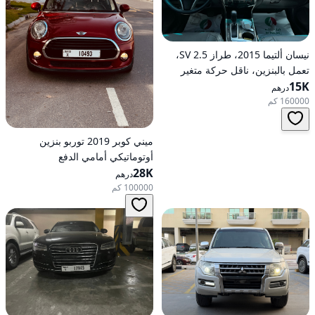
نيسان ألتيما 2015، طراز 2.5 SV،
تعمل بالبنزين، ناقل حركة متغير
15K
مستمر (CVT)، دفع أمامي
درهم
160000 كم
ميني كوبر 2019 توربو بنزين
أوتوماتيكي أمامي الدفع
28K
درهم
100000 كم