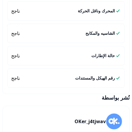
ناجح
المحرك وناقل الحركة
ناجح
الشاسيه والمكابح
ناجح
حالة الإطارات
ناجح
رقم الهيكل والمستندات
نُشر بواسطة
OKer_j4tjwav