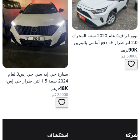
تويوتا راف4 عام 2020 سعة المحرك
2.0 لتر طراز LE دفع أمامي بالبنزين
90K
أوتوماتيكي
درهم
50000 كم
سيارة جي إيه سي جي إس3 لعام
2024 سعة 1.5 لتر، طراز جي إس،
48K
تعمل بالبنزين، ناقل حركة
درهم
أوتوماتيكي، دفع أمامي
25000 كم
شركة
استكشاف