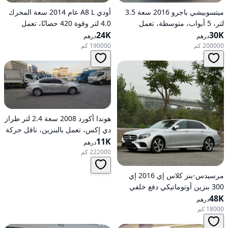
ميتسوبيشي باجرو 2016 سعة 3.5
أودي A8 L عام 2014 سعة المحرك
لتر، 5 أبواب، متوسطة، تعمل
4.0 لتر وقوة 420 حصانًا، تعمل
30K
بالبنزين، أوتوماتيكية، دفع رباعي
24K
بالبنزين، ناقل حركة أوتوماتيكي، دفع
درهم
درهم
كلي للعجلات
200000 كم
190000 كم
هوندا أكورد 2008 سعة 2.4 لتر طراز
دي إكس، تعمل بالبنزين، ناقل حركة
11K
أوتوماتيكي، دفع أمامي
درهم
222000 كم
مرسيدس-بنز كلاس إي 2016 إي
300 بنزين أوتوماتيكي دفع خلفي
48K
درهم
18000 كم