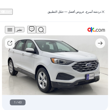
‏دردشة أسرع، عروض أفضل — حمّل التطبيق
نشر
58,690
درهم
للبيع
فورد
إيدج
2022
طراز
تيتانيوم،
تعمل
بالبنزين،
أوتوماتيكية،
دفع
كلي
للعجلات
مستعمل
1
/
43