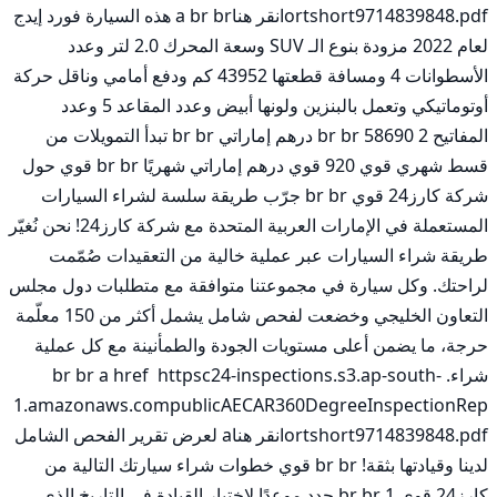
ortshort9714839848.pdfانقر هناa br br هذه السيارة فورد إيدج 
لعام 2022 مزودة بنوع الـ SUV وسعة المحرك 2.0 لتر وعدد 
الأسطوانات 4 ومسافة قطعتها 43952 كم ودفع أمامي وناقل حركة 
أوتوماتيكي وتعمل بالبنزين ولونها أبيض وعدد المقاعد 5 وعدد 
المفاتيح 2 br br 58690 درهم إماراتي br br تبدأ التمويلات من 
قسط شهري قوي 920 قوي درهم إماراتي شهريًا br br قوي حول 
شركة كارز24 قوي br br جرّب طريقة سلسة لشراء السيارات 
المستعملة في الإمارات العربية المتحدة مع شركة كارز24! نحن نُغيّر 
طريقة شراء السيارات عبر عملية خالية من التعقيدات صُمّمت 
لراحتك. وكل سيارة في مجموعتنا متوافقة مع متطلبات دول مجلس 
التعاون الخليجي وخضعت لفحص شامل يشمل أكثر من 150 معلّمة 
حرجة، ما يضمن أعلى مستويات الجودة والطمأنينة مع كل عملية 
شراء. br br a href  httpsc24-inspections.s3.ap-south-
1.amazonaws.compublicAECAR360DegreeInspectionRep
ortshort9714839848.pdfانقر هناa لعرض تقرير الفحص الشامل 
لدينا وقيادتها بثقة! br br قوي خطوات شراء سيارتك التالية من 
كارز24 قوي br br 1 حدد موعدًا لاختبار القيادة في التاريخ الذي 