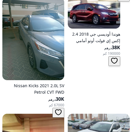
هوندا أوديسي جي 2018 2.4
إكس إي فولت أوتو أمامي
الدفع
38K
درهم
190000 كم
Nissan Kicks 2021 2.0L SV
Petrol CVT FWD
30K
درهم
67000 كم